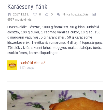
Karácsonyi fánk
2017.12.13.
0
0
Nincs hozzászólás
6577 megtekintés
Hozzávalók: Tészta:, 1000 g finomliszt, 50 g friss Budafoki
élesztő, 100 g cukor, 1 csomag vaníliás cukor, 10 g só, 150
g margarin vagy vaj , 5 g narancshéj , 50 g karácsonyi
fűszerkeverék, 1 evőkanál rumaroma, 4 dl tej, 4 tojássárgája,
Töltelék:, Ízlés szerint lehet: meggyes-mákos, fahéjas-túrós,
csokikrémes, karamellapudingos,…
Budafoki élesztő
347 recept