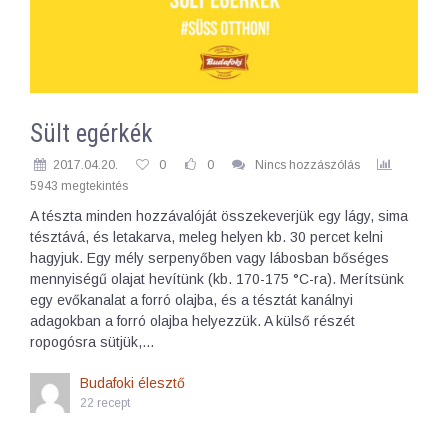
Sült egérkék
2017.04.20.
0
0
Nincs hozzászólás
5943 megtekintés
A tészta minden hozzávalóját összekeverjük egy lágy, sima
tésztává, és letakarva, meleg helyen kb. 30 percet kelni
hagyjuk. Egy mély serpenyőben vagy lábosban bőséges
mennyiségű olajat hevítünk (kb. 170-175 °C-ra). Merítsünk
egy evőkanalat a forró olajba, és a tésztát kanálnyi
adagokban a forró olajba helyezzük. A külső részét
ropogósra sütjük,…
Budafoki élesztő
22 recept