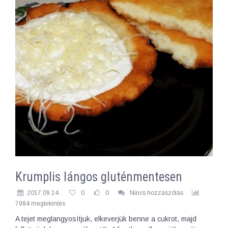
Krumplis lángos gluténmentesen
2017.09.14.
0
0
Nincs hozzászólás
7984 megtekintés
A tejet meglangyosítjuk, elkeverjük benne a cukrot, majd