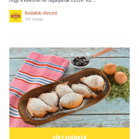
hogy a kelésnél ne ragadjanak össze. Kb.…
Budafoki élesztő
347 recept