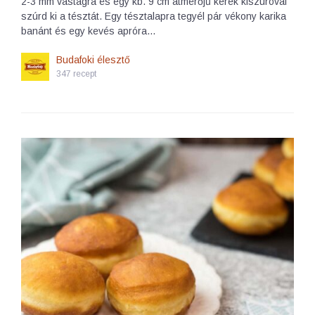
2-3 mm vastagra és egy kb. 9 cm átmérőjű kerek kiszúróval
szúrd ki a tésztát. Egy tésztalapra tegyél pár vékony karika
banánt és egy kevés apróra…
Budafoki élesztő
347 recept