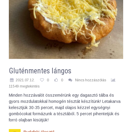
Gluténmentes lángos
2021.07.12.
0
0
Nincs hozzászólás
11549 megtekintés
Minden hozzávalót összemérünk egy dagasztó tálba és
gyors mozdulatokkal homogén tésztát készítünk! Letakarva
kelesztjük 30-35 percet, majd olajos kézzel egységnyi
gombócokat formázunk a tésztából. 5 percet pihentetjük és
forró olajban kisütjük!