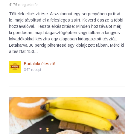
4176 megtekintés
Töltelék elkészítése: A szalonnát egy serpenyőben pirítsd
le, majd távolítsd el a felesleges zsírt. Keverd össze a többi
hozzávalóval. Tészta elkészítése: Minden hozzávalót mérj
ki gondosan, majd dagasztógépben vagy tálban a langyos
folyadékokkal készíts egy alaposan kidagasztott tésztát.
Letakarva 30 percig pihentesd egy kiolajozott tálban. Mérd ki
a tésztát 150…
Budafoki élesztő
347 recept