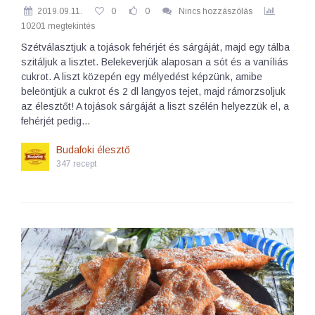
2019.09.11.
0
0
Nincs hozzászólás
10201 megtekintés
Szétválasztjuk a tojások fehérjét és sárgáját, majd egy tálba
szitáljuk a lisztet. Belekeverjük alaposan a sót és a vaníliás
cukrot. A liszt közepén egy mélyedést képzünk, amibe
beleöntjük a cukrot és 2 dl langyos tejet, majd rámorzsoljuk
az élesztőt! A tojások sárgáját a liszt szélén helyezzük el, a
fehérjét pedig…
Budafoki élesztő
347 recept