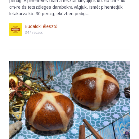
percig. A pihentetés után a tésztát kinyújtjuk kb. 60 cm * 40
cm-re és tetszőleges darabokra vágjuk. Ismét pihentetjük
letakarva kb. 30 percig, eközben pedig…
Budafoki élesztő
347 recept