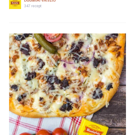
Budafoki élesztő
347 recept