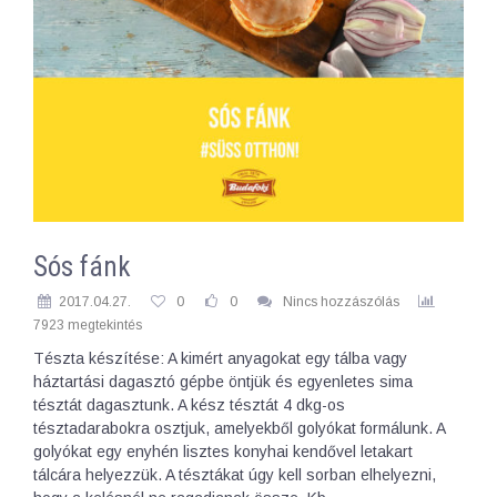
Sós fánk
2017.04.27.
0
0
Nincs hozzászólás
7923 megtekintés
Tészta készítése: A kimért anyagokat egy tálba vagy
háztartási dagasztó gépbe öntjük és egyenletes sima
tésztát dagasztunk. A kész tésztát 4 dkg-os
tésztadarabokra osztjuk, amelyekből golyókat formálunk. A
golyókat egy enyhén lisztes konyhai kendővel letakart
tálcára helyezzük. A tésztákat úgy kell sorban elhelyezni,