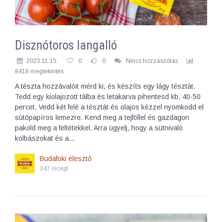
Disznótoros langalló
2023.11.15.
0
0
Nincs hozzászólás
8418 megtekintés
A tészta hozzávalóit mérd ki, és készíts egy lágy tésztát.
Tedd egy kiolajozott tálba és letakarva pihentesd kb. 40-50
percet. Vedd két felé a tésztát és olajos kézzel nyomkodd el
sütőpapíros lemezre. Kend meg a tejföllel és gazdagon
pakold meg a feltétekkel. Arra ügyelj, hogy a sütnivaló
kolbászokat és a…
Budafoki élesztő
347 recept