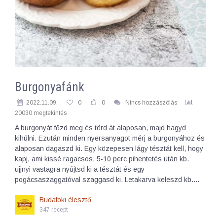
Burgonyafánk
2022.11.09.
0
0
Nincs hozzászólás
20030 megtekintés
A burgonyát főzd meg és törd át alaposan, majd hagyd
kihűlni. Ezután minden nyersanyagot mérj a burgonyához és
alaposan dagaszd ki. Egy közepesen lágy tésztát kell, hogy
kapj, ami kissé ragacsos. 5-10 perc pihentetés után kb.
ujjnyi vastagra nyújtsd ki a tésztát és egy
pogácsaszaggatóval szaggasd ki. Letakarva keleszd kb.…
Budafoki élesztő
347 recept