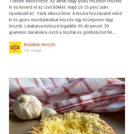
Töltelék elkészítése: Az almát nagy lyukú reszelőn reszeld
le és keverd el az ízesítőkkel, majd 10-15 perc után
nyomkodd ki! Fánk elkészítése: A tészta hozzávalóit mérd
ki és gyors mozdulatokkal készíts egy közepesen lágy
tésztát. Letakarva keleszd legalább 30-40 percet. 50
grammos darabokra oszd a tésztát és gömbölyítsd fel.…
Budafoki élesztő
347 recept