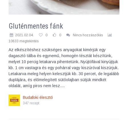
Gluténmentes fánk
2021.02.04.
0
0
Nincs hozzászólás
10633 megtekintés
Az elkészítéshez szükséges anyagokat kimérjük egy
dagasztó tálba és egynemű, homogén tésztát készítünk,
melyet 10 percig letakarva pihentetünk. Nyújtófával kinyújtjuk
kb. 1 cm vastagra és egy pohárral vagy kiszúróval kiszúrjuk.
Letakarva meleg helyen kelesztjük kb. 30 percet, de legalább
duplájára, és előmelegített sütőolajban sütjük mindkét
oldalát, amíg piros nem lesz.…
Budafoki élesztő
347 recept