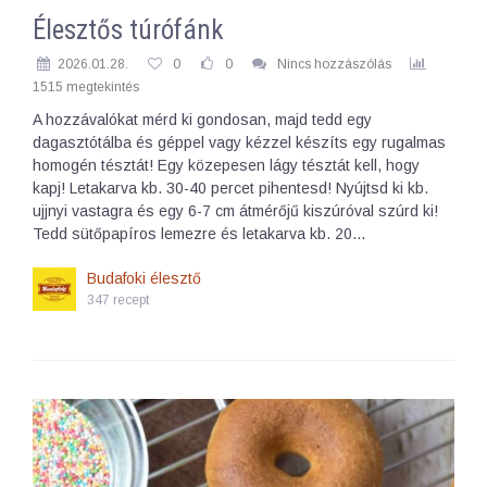
Élesztős túrófánk
2026.01.28.
0
0
Nincs hozzászólás
1515 megtekintés
A hozzávalókat mérd ki gondosan, majd tedd egy
dagasztótálba és géppel vagy kézzel készíts egy rugalmas
homogén tésztát! Egy közepesen lágy tésztát kell, hogy
kapj! Letakarva kb. 30-40 percet pihentesd! Nyújtsd ki kb.
ujjnyi vastagra és egy 6-7 cm átmérőjű kiszúróval szúrd ki!
Tedd sütőpapíros lemezre és letakarva kb. 20…
Budafoki élesztő
347 recept