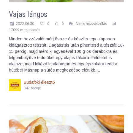
Vajas lángos
2022.06.30.
0
0
Nincs hozzászólás
17099 megtekintés
Minden hozzávalót mérj össze és készíts egy alaposan
kidagasztott tésztát. Dagasztás után pihentesd a tésztát 10-
15 percig, majd mérd ki egyesével 100 g-os darabokra és
felgömbölyítve tedd őket egy olajos tálcára. Felületét is
olajozd, majd fóliázd le alaposan és egy éjszakára tedd a
hűtőbe! Másnap a sütés megkezdése előtt kb.…
Budafoki élesztő
347 recept