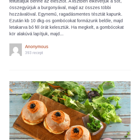
felfuttatjuk benne az élesztőt. A lisztben elkeverjük a sót,
összegyúrjuk a burgonyával, majd az összes többi
hozzávalóval. Egynemű, ragadásmentes tésztát kapunk.
Ezután kb 10 dkg-os gombócokat formázunk belőle, majd
letakarva bő fél órát kelesztük. Ha megkelt, a gombócokat
kör alakúvá lapítjuk, majd…
Anonymous
393 recept