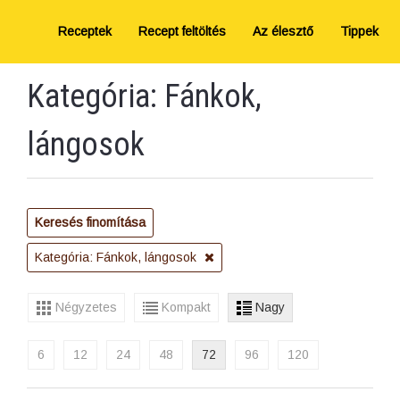
Receptek
Recept feltöltés
Az élesztő
Tippek
Kategória: Fánkok,
lángosok
Keresés finomítása
Kategória: Fánkok, lángosok
Négyzetes
Kompakt
Nagy
6
12
24
48
72
96
120