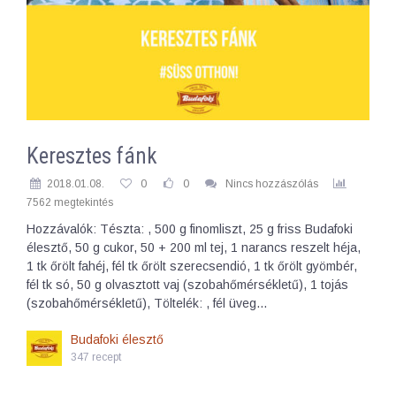
Keresztes fánk
2018.01.08.
0
0
Nincs hozzászólás
7562 megtekintés
Hozzávalók: Tészta: , 500 g finomliszt, 25 g friss Budafoki
élesztő, 50 g cukor, 50 + 200 ml tej, 1 narancs reszelt héja,
1 tk őrölt fahéj, fél tk őrölt szerecsendió, 1 tk őrölt gyömbér,
fél tk só, 50 g olvasztott vaj (szobahőmérsékletű), 1 tojás
(szobahőmérsékletű), Töltelék: , fél üveg…
Budafoki élesztő
347 recept