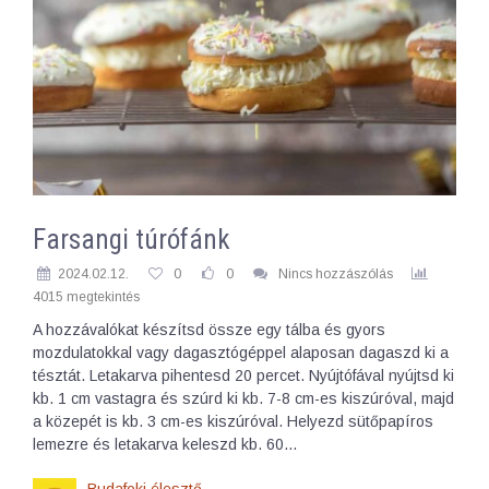
Farsangi túrófánk
2024.02.12.
0
0
Nincs hozzászólás
4015 megtekintés
A hozzávalókat készítsd össze egy tálba és gyors
mozdulatokkal vagy dagasztógéppel alaposan dagaszd ki a
tésztát. Letakarva pihentesd 20 percet. Nyújtófával nyújtsd ki
kb. 1 cm vastagra és szúrd ki kb. 7-8 cm-es kiszúróval, majd
a közepét is kb. 3 cm-es kiszúróval. Helyezd sütőpapíros
lemezre és letakarva keleszd kb. 60…