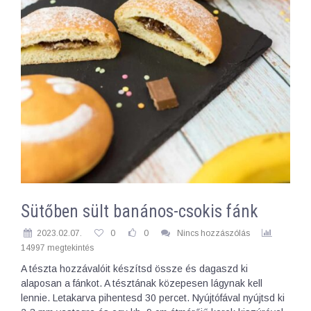
Sütőben sült banános-csokis fánk
2023.02.07.
0
0
Nincs hozzászólás
14997 megtekintés
A tészta hozzávalóit készítsd össze és dagaszd ki
alaposan a fánkot. A tésztának közepesen lágynak kell
lennie. Letakarva pihentesd 30 percet. Nyújtófával nyújtsd ki