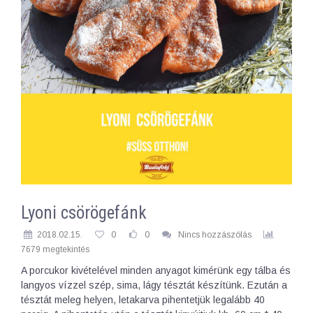
Lyoni csörögefánk
2018.02.15.
0
0
Nincs hozzászólás
7679 megtekintés
A porcukor kivételével minden anyagot kimérünk egy tálba és
langyos vízzel szép, sima, lágy tésztát készítünk. Ezután a
tésztát meleg helyen, letakarva pihentetjük legalább 40