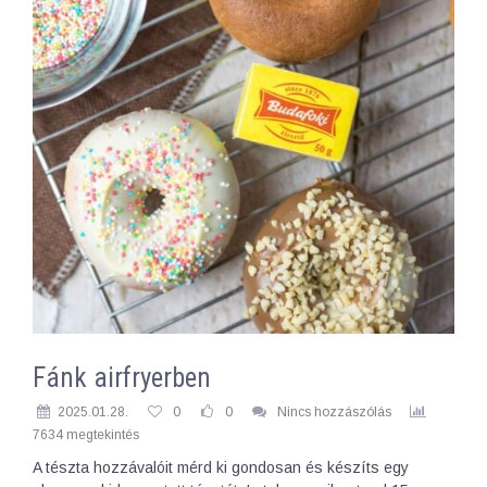
Fánk airfryerben
2025.01.28.
0
0
Nincs hozzászólás
7634 megtekintés
A tészta hozzávalóit mérd ki gondosan és készíts egy