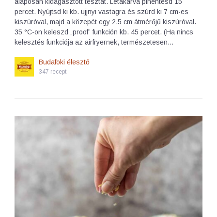
alaposan kidagasztott tésztát. Letakarva pihentesd 15
percet. Nyújtsd ki kb. ujjnyi vastagra és szúrd ki 7 cm-es
kiszúróval, majd a közepét egy 2,5 cm átmérőjű kiszúróval.
35 °C-on keleszd „proof” funkción kb. 45 percet. (Ha nincs
kelesztés funkciója az airfryernek, természetesen…
Budafoki élesztő
347 recept