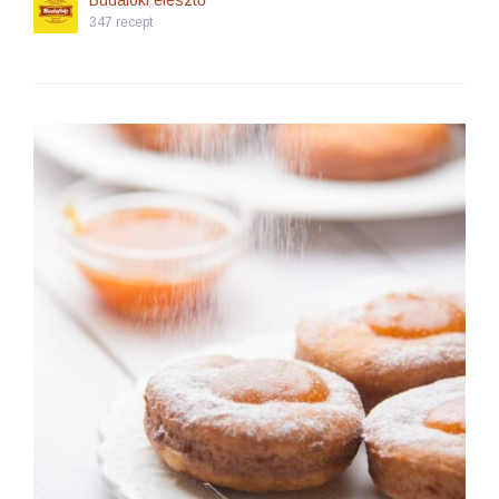
Budafoki élesztő
347 recept