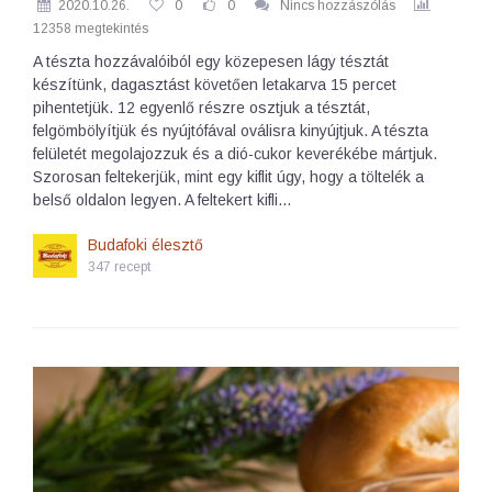
2020.10.26.
0
0
Nincs hozzászólás
12358 megtekintés
A tészta hozzávalóiból egy közepesen lágy tésztát
készítünk, dagasztást követően letakarva 15 percet
pihentetjük. 12 egyenlő részre osztjuk a tésztát,
felgömbölyítjük és nyújtófával oválisra kinyújtjuk. A tészta
felületét megolajozzuk és a dió-cukor keverékébe mártjuk.
Szorosan feltekerjük, mint egy kiflit úgy, hogy a töltelék a
belső oldalon legyen. A feltekert kifli…
Budafoki élesztő
347 recept