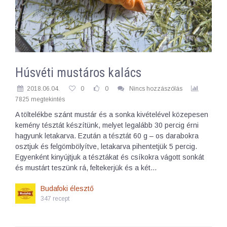
Húsvéti mustáros kalács
2018.06.04.
0
0
Nincs hozzászólás
7825 megtekintés
A töltelékbe szánt mustár és a sonka kivételével közepesen
kemény tésztát készítünk, melyet legalább 30 percig érni
hagyunk letakarva. Ezután a tésztát 60 g – os darabokra
osztjuk és felgömbölyítve, letakarva pihentetjük 5 percig.
Egyenként kinyújtjuk a tésztákat és csíkokra vágott sonkát
és mustárt teszünk rá, feltekerjük és a két…
Budafoki élesztő
347 recept