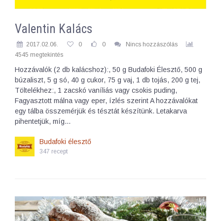
Valentin Kalács
2017.02.06.
0
0
Nincs hozzászólás
4545 megtekintés
Hozzávalók (2 db kalácshoz):, 50 g Budafoki Élesztő, 500 g
búzaliszt, 5 g só, 40 g cukor, 75 g vaj, 1 db tojás, 200 g tej,
Töltelékhez:, 1 zacskó vaníliás vagy csokis puding,
Fagyasztott málna vagy eper, ízlés szerint A hozzávalókat
egy tálba összemérjük és tésztát készítünk. Letakarva
pihentetjük, míg…
Budafoki élesztő
347 recept