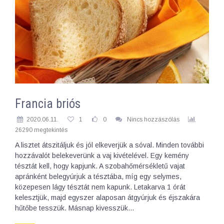
Francia briós
2020.06.11.
1
0
Nincs hozzászólás
26290 megtekintés
A lisztet átszitáljuk és jól elkeverjük a sóval. Minden további
hozzávalót belekeverünk a vaj kivételével. Egy kemény
tésztát kell, hogy kapjunk. A szobahőmérsékletű vajat
apránként belegyúrjuk a tésztába, míg egy selymes,
közepesen lágy tésztát nem kapunk. Letakarva 1 órát
kelesztjük, majd egyszer alaposan átgyúrjuk és éjszakára
hűtőbe tesszük. Másnap kivesszük…