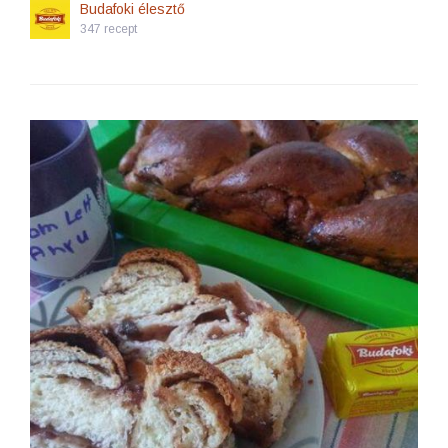
Budafoki élesztő
347 recept