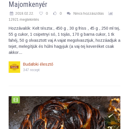
Majomkenyér
2018.02.22.
0
0
Nincs hozzászólás
12921 megtekintés
Hozzávalók: Kelt tészta:, 450 g , 30 g friss , 45 g , 250 ml tej,
55 g cukor, 1 csipetnyi só, 1 tojás, 170 g barna cukor, 1 tk
fahéj, 50 g olvasztott vaj A vajat megolvasztjuk, hozzáadjuk a
tejet, melegítjük és hűlni hagyjuk (a vaj-tej keveréket csak
akkor…
Budafoki élesztő
347 recept