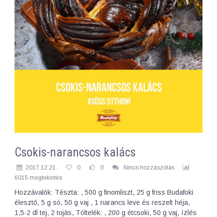
Csokis-narancsos kalács
2017.12.21.
0
0
Nincs hozzászólás
6015 megtekintés
Hozzávalók: Tészta: , 500 g finomliszt, 25 g friss Budafoki
élesztő, 5 g só, 50 g vaj , 1 narancs leve és reszelt héja,
1,5-2 dl tej, 2 tojás, Töltelék: , 200 g étcsoki, 50 g vaj, ízlés