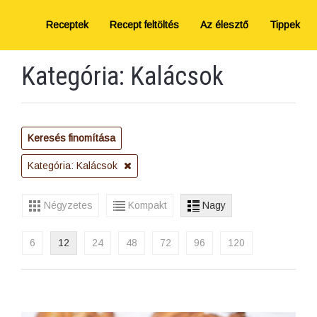
Receptek
Recept feltöltés
Az élesztő
Tippek
Kategória: Kalácsok
Keresés finomítása
Kategória: Kalácsok
Négyzetes
Kompakt
Nagy
6
12
24
48
72
96
120