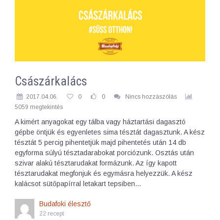
Császárkalács
2017.04.06.
0
0
Nincs hozzászólás
5059 megtekintés
A kimért anyagokat egy tálba vagy háztartási dagasztó
gépbe öntjük és egyenletes sima tésztát dagasztunk. A kész
tésztát 5 percig pihentetjük majd pihentetés után 14 db
egyforma súlyú tésztadarabokat porciózunk. Osztás után
szivar alakú tésztarudakat formázunk. Az így kapott
tésztarudakat megfonjuk és egymásra helyezzük. A kész
kalácsot sütőpapírral letakart tepsiben…
Budafoki élesztő
22 recept