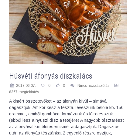
Húsvéti áfonyás díszkalács
2018.06.07.
0
0
Nincs hozzászólás
8367 megtekintés
A kimért összetevőket – az áfonyán kívül – simává
dagasztjuk. Amikor kész a tészta, leveszünk belőle kb. 150
grammot, amiből gombócot formázunk és félretesszük.
(ebből lesz a nyuszi dísz a tetejére) A nagyobb tésztarészt
az áfonyával kíméletesen ismét átdagasztjuk. Dagasztás
után az áfonyás tésztánkat 2 egyenlő részre osztjuk,