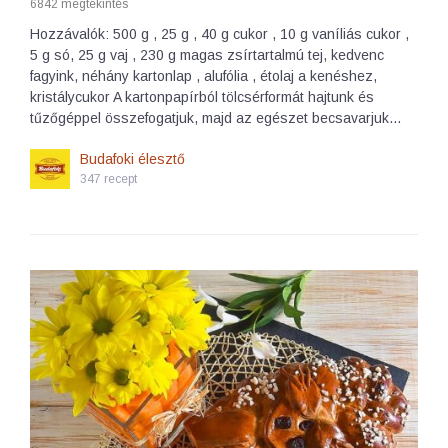
6842 megtekintés
Hozzávalók: 500 g , 25 g , 40 g cukor , 10 g vaníliás cukor ,
5 g só, 25 g vaj , 230 g magas zsírtartalmú tej, kedvenc
fagyink, néhány kartonlap , alufólia , étolaj a kenéshez,
kristálycukor A kartonpapírból tölcsérformát hajtunk és
tűzőgéppel összefogatjuk, majd az egészet becsavarjuk…
Budafoki élesztő
347 recept