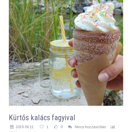
Kürtős kalács fagyival
2019.09.11.
1
0
Nincs hozzászólás