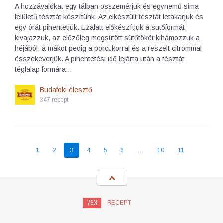
A hozzávalókat egy tálban összemérjük és egynemű sima
felületű tésztát készítünk. Az elkészült tésztát letakarjuk és
egy órát pihentetjük. Ezalatt előkészítjük a sütőformát,
kivajazzuk, az előzőleg megsütött sütőtököt kihámozzuk a
héjából, a mákot pedig a porcukorral és a reszelt citrommal
összekeverjük. A pihentetési idő lejárta után a tésztát
téglalap formára…
Budafoki élesztő
347 recept
1
2
3
4
5
6
…
10
11
763
RECEPT