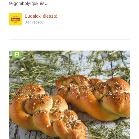
felgömbölyítjük és…
Budafoki élesztő
347 recept