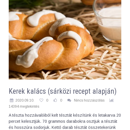
Kerek kalács (sárközi recept alapján)
2020.09.10.
0
0
Nincs hozzászólás
14394 megtekintés
A tészta hozzávalóiból kelt tésztát készítünk és letakarva 20
percet kelesztjük. 70 grammos darabokra osztjuk a tésztát
és hosszúra sodorjuk. Kettő darab tésztát összetekerünk