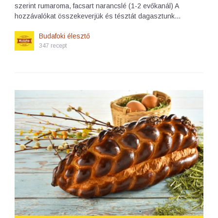
szerint rumaroma, facsart narancslé (1-2 evőkanál) A
hozzávalókat összekeverjük és tésztát dagasztunk…
Budafoki élesztő
347 recept