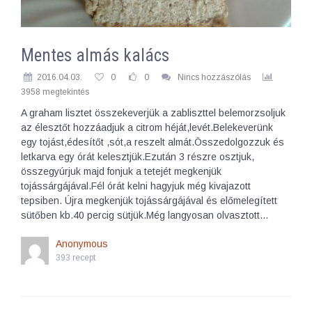
Mentes almás kalács
2016.04.03.
0
0
Nincs hozzászólás
3958 megtekintés
A graham lisztet összekeverjük a zabliszttel belemorzsoljuk
az élesztőt hozzáadjuk a citrom héját,levét.Belekeverünk
egy tojást,édesítőt ,sót,a reszelt almát.Összedolgozzuk és
letkarva egy órát kelesztjük.Ezután 3 részre osztjuk,
összegyúrjuk majd fonjuk a tetejét megkenjük
tojássárgájával.Fél órát kelni hagyjuk még kivajazott
tepsiben. Újra megkenjük tojássárgájával és előmelegített
sütőben kb.40 percig sütjük.Még langyosan olvasztott…
Anonymous
393 recept