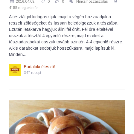
2016.04.08.
0
0
Nincs hozzászólás
4155 megtekintés
A tésztát jól kidagasztjuk, majd a végén hozzáadjuk a
reszelt zöldségeket és lassan beledolgozzuk a tésztába.
Ezután letakarva hagyjuk állni fél órát. Fél óra elteltével
osszuk a tésztát 4 egyenlő részre, majd ezeket a
tésztadarabokat osszuk tovább szintén 4-4 egyenlő részre.
A kis darabokat sodorjuk hosszúkásra, majd lapítsuk ki.
Minden…
Budafoki élesztő
347 recept