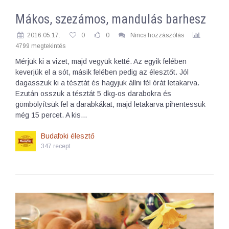
Mákos, szezámos, mandulás barhesz
2016.05.17.
0
0
Nincs hozzászólás
4799 megtekintés
Mérjük ki a vizet, majd vegyük ketté. Az egyik felében
keverjük el a sót, másik felében pedig az élesztőt. Jól
dagasszuk ki a tésztát és hagyjuk állni fél órát letakarva.
Ezután osszuk a tésztát 5 dkg-os darabokra és
gömbölyítsük fel a darabkákat, majd letakarva pihentessük
még 15 percet. A kis…
Budafoki élesztő
347 recept