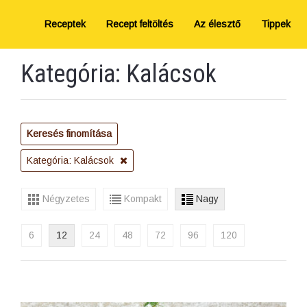
Receptek
Recept feltöltés
Az élesztő
Tippek
Kategória: Kalácsok
Keresés finomítása
Kategória: Kalácsok
Négyzetes
Kompakt
Nagy
6
12
24
48
72
96
120