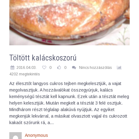
Töltött kalácskoszorú
2016.04.03.
0
0
Nincs hozzászólás
4202 megtekintés
Az élesztőt langyos cukros tejben megkelesztjük, a vajat
megolvasztjuk. A hozzávalókat összegyúrjuk, kalács
keménységű tésztát kell kapnunk. Ezek után a tésztát meleg
helyen kelesztjük. Miután megkelt a tésztát 3 felé osztjuk.
Mindhárom részt téglalap alakúvá nyújtjuk. Az egyiket
megkenjük lekvárral, a másikat olvasztott vajjal és cukrozott
kakaót szórunk rá, a…
Anonymous