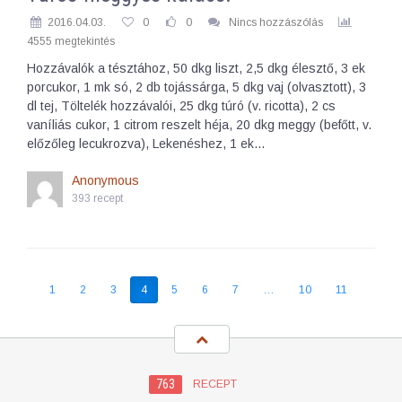
2016.04.03.
0
0
Nincs hozzászólás
4555 megtekintés
Hozzávalók a tésztához, 50 dkg liszt, 2,5 dkg élesztő, 3 ek
porcukor, 1 mk só, 2 db tojássárga, 5 dkg vaj (olvasztott), 3
dl tej, Töltelék hozzávalói, 25 dkg túró (v. ricotta), 2 cs
vaníliás cukor, 1 citrom reszelt héja, 20 dkg meggy (befőtt, v.
előzőleg lecukrozva), Lekenéshez, 1 ek…
Anonymous
393 recept
1
2
3
4
5
6
7
…
10
11
763
RECEPT