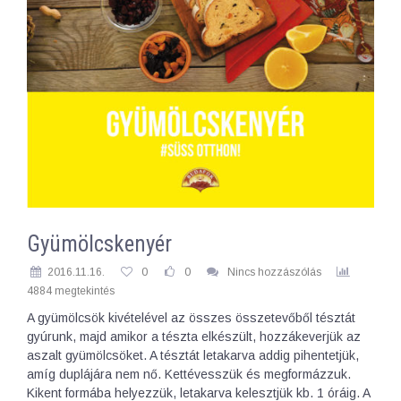
Gyümölcskenyér
2016.11.16.
0
0
Nincs hozzászólás
4884 megtekintés
A gyümölcsök kivételével az összes összetevőből tésztát
gyúrunk, majd amikor a tészta elkészült, hozzákeverjük az
aszalt gyümölcsöket. A tésztát letakarva addig pihentetjük,
amíg duplájára nem nő. Kettévesszük és megformázzuk.
Kikent formába helyezzük, letakarva kelesztjük kb. 1 óráig. A