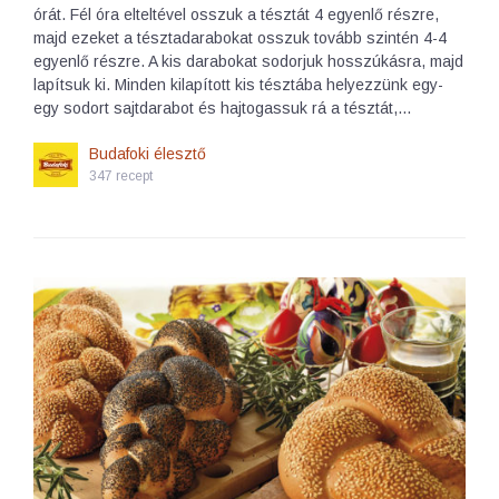
órát. Fél óra elteltével osszuk a tésztát 4 egyenlő részre,
majd ezeket a tésztadarabokat osszuk tovább szintén 4-4
egyenlő részre. A kis darabokat sodorjuk hosszúkásra, majd
lapítsuk ki. Minden kilapított kis tésztába helyezzünk egy-
egy sodort sajtdarabot és hajtogassuk rá a tésztát,…
Budafoki élesztő
347 recept