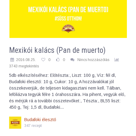
Mexikói kalács (Pan de muerto)
2016.08.25.
0
0
Nincs hozzászólás
3743 megtekintés
5db elkészítéséhez: Előtészta:, Liszt: 100 g, Víz: fél dl,
Budafoki élesztő: 10 g, Cukor: 10 g, A hozzávalókat jól
összekeverjük, de teljesen kidagasztani nem kell. Tálban,
lefóliázva tegyük félre 1 órahosszára. Ha pihent, vegyük elő,
és mérjük rá a további összetevőket:, Tészta:, BL55 liszt:
450 g, Tej: 1,5 dl, Budafoki…
Budafoki élesztő
347 recept