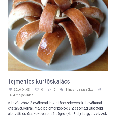
Tejmentes kürtőskalács
2016.04.03.
0
0
Nincs hozzászólás
5404 megtekintés
A kovászhoz 2 evőkanál lisztet összekeverek 1 evőkanál
kristálycukorral, majd belemorzsolok 1/2 csomag Budafoki
élesztőt és összekeverem 1 bögre (kb. 3 dl) langyos vízzel.