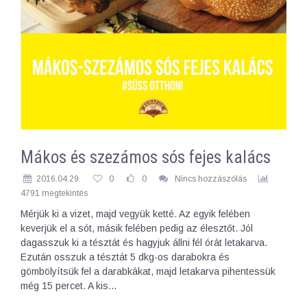
Mákos és szezámos sós fejes kalács
2016.04.29.
0
0
Nincs hozzászólás
4791 megtekintés
Mérjük ki a vizet, majd vegyük ketté. Az egyik felében
keverjük el a sót, másik felében pedig az élesztőt. Jól
dagasszuk ki a tésztát és hagyjuk állni fél órát letakarva.
Ezután osszuk a tésztát 5 dkg-os darabokra és
gömbölyítsük fel a darabkákat, majd letakarva pihentessük
még 15 percet. A kis…