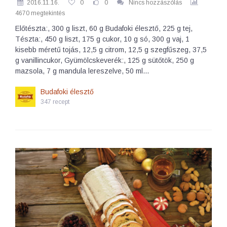
2016.11.16.
0
0
Nincs hozzászólás
4670 megtekintés
Előtészta:, 300 g liszt, 60 g Budafoki élesztő, 225 g tej,
Tészta:, 450 g liszt, 175 g cukor, 10 g só, 300 g vaj, 1
kisebb méretű tojás, 12,5 g citrom, 12,5 g szegfűszeg, 37,5
g vanillincukor, Gyümölcskeverék:, 125 g sütőtök, 250 g
mazsola, 7 g mandula lereszelve, 50 ml…
Budafoki élesztő
347 recept