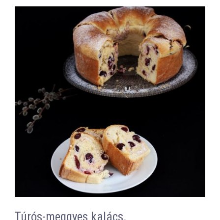
Túrós-meggyes kalács.