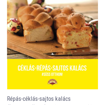
Répás-céklás-sajtos kalács