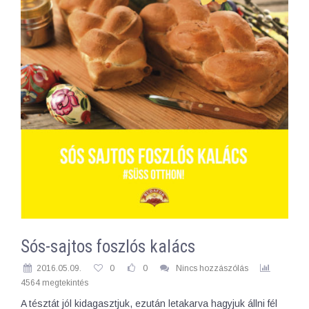
Sós-sajtos foszlós kalács
2016.05.09.
0
0
Nincs hozzászólás
4564 megtekintés
A tésztát jól kidagasztjuk, ezután letakarva hagyjuk állni fél