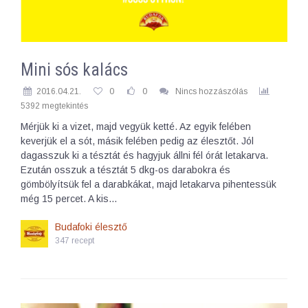
Mini sós kalács
2016.04.21.
0
0
Nincs hozzászólás
5392 megtekintés
Mérjük ki a vizet, majd vegyük ketté. Az egyik felében
keverjük el a sót, másik felében pedig az élesztőt. Jól
dagasszuk ki a tésztát és hagyjuk állni fél órát letakarva.
Ezután osszuk a tésztát 5 dkg-os darabokra és
gömbölyítsük fel a darabkákat, majd letakarva pihentessük
még 15 percet. A kis…
Budafoki élesztő
347 recept