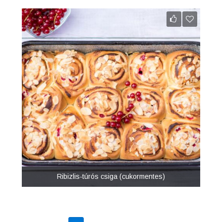
Ribizlis-túrós csiga (cukormentes)