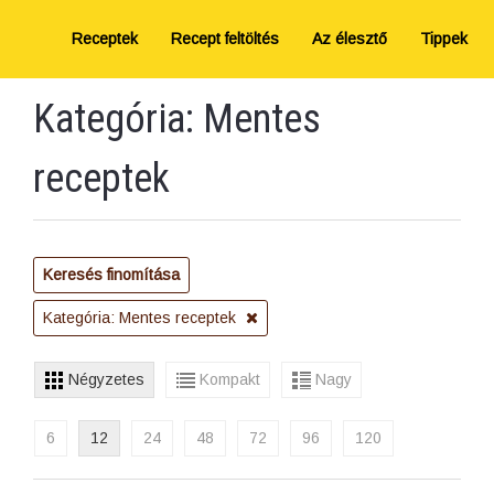
Receptek
Recept feltöltés
Az élesztő
Tippek
Kategória: Mentes
receptek
Keresés finomítása
Kategória: Mentes receptek
Négyzetes
Kompakt
Nagy
6
12
24
48
72
96
120