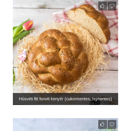
Húsvéti fitt fonott kenyér (cukormentes, tejmentes)