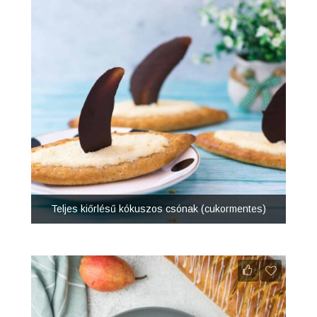
Teljes kiőrlésű kókuszos csónak (cukormentes)