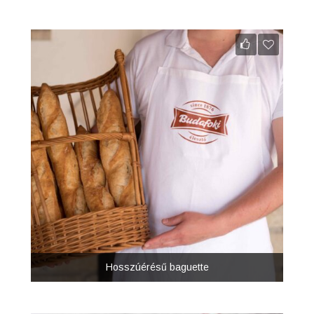
Hosszúérésű baguette