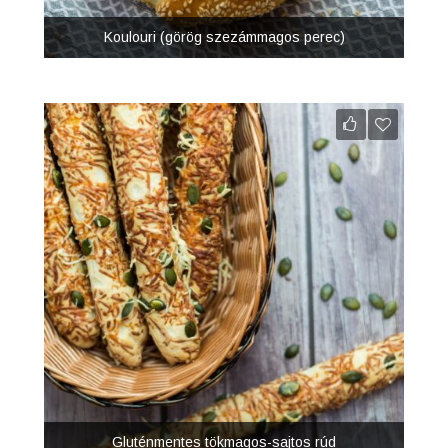
Koulouri (görög szezámmagos perec)
Gluténmentes tökmagos-sajtos rúd