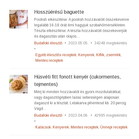
Hosszúérésű baguette
Poolish elkészítése: A poolish hozzávalóit összekeverve
legalább 16-18 órát érni hagyjuk szobahőmérsékleten.
Tészta elkészítése: A tészta hozzávalóit összekeverjük
és dagasztás után olajos…
Budafoki élesztő
•
2023.05.05.
•
34248 megtekintés
•
Egyéb élesztős receptek
,
Kenyerek
,
Kiflik, zsemlék
,
Mentes receptek
Húsvéti fitt fonott kenyér (cukormentes,
tejmentes)
Mérj ki minden hozzávalót és gyors mozdulatokkal,
vagy dagasztógépben lassú sebességen alaposan
dagaszd ki a tésztát. Letakarva pihentesd kb. 20 percig.
Vágd…
Budafoki élesztő
•
2023.04.06.
•
42995 megtekintés
•
Kalácsok
,
Kenyerek
,
Mentes receptek
,
Ünnepi receptek