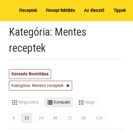
Receptek
Recept feltöltés
Az élesztő
Tippek
Kategória: Mentes
receptek
Keresés finomítása
Kategória: Mentes receptek
Négyzetes
Kompakt
Nagy
6
12
24
48
72
96
120