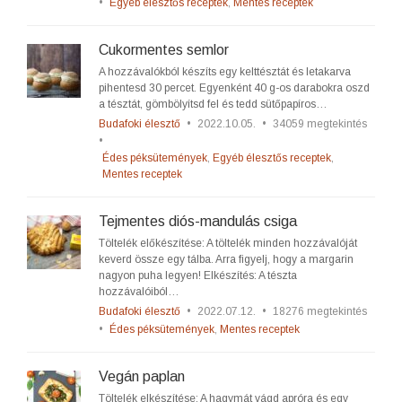
•
Egyéb élesztős receptek
,
Mentes receptek
Cukormentes semlor
A hozzávalókból készíts egy kelttésztát és letakarva
pihentesd 30 percet. Egyenként 40 g-os darabokra oszd
a tésztát, gömbölyítsd fel és tedd sütőpapíros…
Budafoki élesztő
•
2022.10.05.
•
34059 megtekintés
•
Édes péksütemények
,
Egyéb élesztős receptek
,
Mentes receptek
Tejmentes diós-mandulás csiga
Töltelék előkészítése: A töltelék minden hozzávalóját
keverd össze egy tálba. Arra figyelj, hogy a margarin
nagyon puha legyen! Elkészítés: A tészta
hozzávalóiból…
Budafoki élesztő
•
2022.07.12.
•
18276 megtekintés
•
Édes péksütemények
,
Mentes receptek
Vegán paplan
Töltelék elkészítése: A hagymát vágd apróra és egy