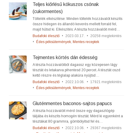
Teljes kiőrlésű kókuszos csónak
(cukormentes)
Töltelék elkészítése: Minden töltelék hozzávalót készíts
össze hidegen és állandó keverés mellett forrald fel,
majd hűtsd ki. Elkészítés: A tészta hozzávalóit mérd…
Budafoki élesztő
•
2023.03.17.
•
20258 megtekintés
•
Édes péksütemények
,
Mentes receptek
Tejmentes körtés dán édesség
A tészta hozzávalóiból dagassz egy közepesen lágy
tésztát és letakarva pihentesd 20 percet. A tésztát oszd
kettő részre és téglalap alakúra nyújtsd…
Budafoki élesztő
•
2022.10.06.
•
17921 megtekintés
•
Édes péksütemények
,
Mentes receptek
Gluténmentes baconos-sajtos papucs
A tészta hozzávalóit mérd össze egy dagasztógép
táljába és készíts homogén tésztát. Mérd ki egyenként a
tésztákat 80 grammra, gömbölyítsd fel és…
Budafoki élesztő
•
2022.10.06.
•
29367 megtekintés