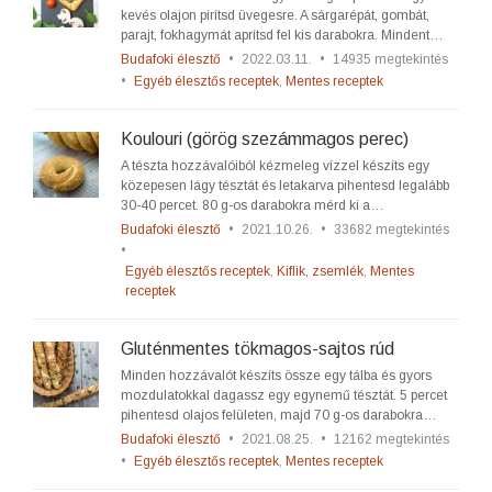
kevés olajon pirítsd üvegesre. A sárgarépát, gombát,
parajt, fokhagymát aprítsd fel kis darabokra. Mindent…
Budafoki élesztő
•
2022.03.11.
•
14935 megtekintés
•
Egyéb élesztős receptek
,
Mentes receptek
Koulouri (görög szezámmagos perec)
A tészta hozzávalóiból kézmeleg vízzel készíts egy
közepesen lágy tésztát és letakarva pihentesd legalább
30-40 percet. 80 g-os darabokra mérd ki a…
Budafoki élesztő
•
2021.10.26.
•
33682 megtekintés
•
Egyéb élesztős receptek
,
Kiflik, zsemlék
,
Mentes
receptek
Gluténmentes tökmagos-sajtos rúd
Minden hozzávalót készíts össze egy tálba és gyors
mozdulatokkal dagassz egy egynemű tésztát. 5 percet
pihentesd olajos felületen, majd 70 g-os darabokra…
Budafoki élesztő
•
2021.08.25.
•
12162 megtekintés
•
Egyéb élesztős receptek
,
Mentes receptek