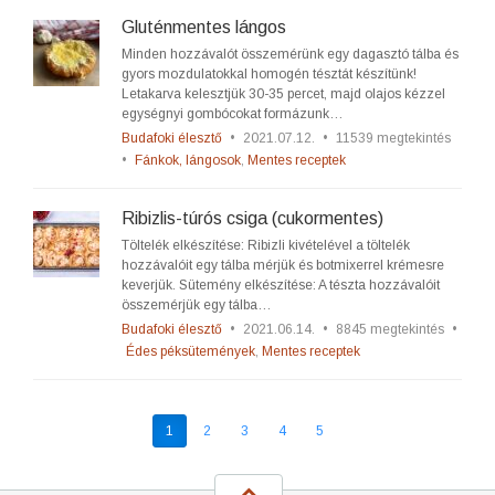
Gluténmentes lángos
Minden hozzávalót összemérünk egy dagasztó tálba és
gyors mozdulatokkal homogén tésztát készítünk!
Letakarva kelesztjük 30-35 percet, majd olajos kézzel
egységnyi gombócokat formázunk…
Budafoki élesztő
•
2021.07.12.
•
11539 megtekintés
•
Fánkok, lángosok
,
Mentes receptek
Ribizlis-túrós csiga (cukormentes)
Töltelék elkészítése: Ribizli kivételével a töltelék
hozzávalóit egy tálba mérjük és botmixerrel krémesre
keverjük. Sütemény elkészítése: A tészta hozzávalóit
összemérjük egy tálba…
Budafoki élesztő
•
2021.06.14.
•
8845 megtekintés
•
Édes péksütemények
,
Mentes receptek
1
2
3
4
5