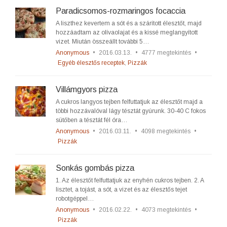
Paradicsomos-rozmaringos focaccia
A liszthez kevertem a sót és a szárított élesztőt, majd
hozzáadtam az olívaolajat és a kissé meglangyított
vizet. Miután összeállt további 5…
Anonymous
•
2016.03.13.
•
4777 megtekintés
•
Egyéb élesztős receptek
,
Pizzák
Villámgyors pizza
A cukros langyos tejben felfuttatjuk az élesztőt majd a
többi hozzávalóval lágy tésztát gyúrunk. 30-40 C fokos
sütőben a tésztát fél óra…
Anonymous
•
2016.03.11.
•
4098 megtekintés
•
Pizzák
Sonkás gombás pizza
1. Az élesztőt felfuttatjuk az enyhén cukros tejben. 2. A
lisztet, a tojást, a sót, a vizet és az élesztős tejet
robotgéppel…
Anonymous
•
2016.02.22.
•
4073 megtekintés
•
Pizzák