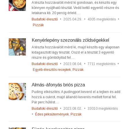
A tészta hozzávalóit mérd ki gondosan, és készíts egy
könnyen nyújtható tésztát. Vedd kettő egyenlő részre és
letakarva kb. 20 percig érleld.…
Budafoki élesztő
•
2025.04.29.
•
4305 megtekintés
•
Pizzák
Kenyérlepény szezonális zöldségekkel
A tészta hozzávalóit mérd ki, majd készíts egy alaposan
kidagasztott lágy tésztát. Oszd el a tésztát 3 egyenlő
részre és gömbölyítsd fel…
Budafoki élesztő
•
2023.08.04.
•
7711 megtekintés
•
Egyéb élesztős receptek
,
Pizzák
Almás-áfonyás briós pizza
Puding elkészítés: A pudingport keverd el a tejben és add
hozzá a cukrot, majd állandó keverés mellett forral fel.
Pár perc hűtést…
Budafoki élesztő
•
2023.08.02.
•
33010 megtekintés
•
Édes péksütemények
,
Pizzák