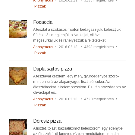
Anonymous
•
2016.02.19.
•
5138 megtekintés
•
Pizzák
Focaccia
A tésztát a szokásos módon bedagasztjuk, kelesztjük.
Sütés előtt megkenjük olívaolajjal, villával
megszurkáljuk és ráhelyezzük a feltéteteket.
Anonymous
•
2016.02.18.
•
4393 megtekintés
•
Pizzák
Dupla sajtos pizza
A tésztával kezdem, egy mély, gyúróedénybe szórok
minden száraz alapanyagot: liszt, só, cukor. Az
élesztőkockát is belemorzsolom. Ezután hozzáadom az
olivaolajat és…
Anonymous
•
2016.02.18.
•
4720 megtekintés
•
Pizzák
Dörcsiz pizza
A lisztet, tojást, bazsalikomot beleszórom egy edénybe,
az élesztőt 1 dl langyos vízben megfuttatom, majd a