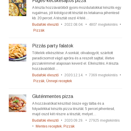
Fügés-kecskesajtos pizza
A tészta hozzávalóiból gyors mozdulatokkal készíts egy
rugalmas, jól kidolgozott tésztát és letakarva pihentesd
kb. 20 percet. A tésztát oszd 4 felé…
Budafoki élesztő
•
2022.08.04.
•
4807 megtekintés
•
Pizzák
Pizzás party falatok
Töltelék elkészítése: A sonkát, olívabogyót, szárított
paradicsomot vágd apróra és a reszelt sajttal, illetve
pizzakrémmel alaposan keverd el. Elkészítés: A tészta
hozzávalóiból…
Budafoki élesztő
•
2020.12.14.
•
7369 megtekintés
•
Pizzák
,
Ünnepi receptek
Gluténmentes pizza
A hozzávalókat készítsd össze egy tálba és a
folyadékkal készíts pizza tésztát. 5 percet pihentesd,
majd oszd két részre a tésztát, melyet…
Budafoki élesztő
•
2020.09.29.
•
27925 megtekintés
•
Mentes receptek
,
Pizzák