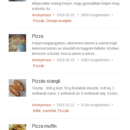
kifejezetten meleg helyre, hogy gyorsabban keljen meg
a tészta. Az…
Anonymous
•
2016.03.25.
•
5858 megtekintés
•
Pizzák
,
Ünnepi receptek
Pizza
A tejet meglangyítom, elkeverem benne a cukrot,majd
belemorzsolom az élesztőt és hagyom felfutni. Közben
kimerem a lisztet, hozzá adom a sót és…
Anonymous
•
2016.03.25.
•
5082 megtekintés
•
Pizzák
Pizzás stangli
Tészta: , 800 g liszt, 50 g Budafoki élesztő, 4 dl tej, 1
evőkanál cukor, 1 evőkanál só, 6 evőkanál olaj, Szósz:,
…
Anonymous
•
2016.03.21.
•
5149 megtekintés
•
Kiflik, zsemlék
,
Pizzák
Pizza muffin