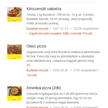
Kétszersült ciabatta
Tészta, 1 kg búzaliszt, 700 ml víz, 22 g só, ½ kocka
Budafoki élesztő, 30 ml olívaolaj, olíva (magozott),
Feltét, prosciutto (sonka),…
Budafoki élesztő
•
2017.07.14.
•
25228 megtekintés
•
Egyéb élesztős receptek
,
Kiflik, zsemlék
,
Pizzák
Olasz pizza
Dagasszunk szép sima tésztát és letakarva pihentessük
fél órát. Felezzük meg és gömbölyítsük a darabokat
szép labdaformára. Letakarva hagyjuk pihenni még
20…
Budafoki élesztő
•
2016.09.26.
•
6702 megtekintés
•
Pizzák
Amerikai pizza (2db)
A tésztát megdagasztjuk és 2 db 400 grammos részre
osztjuk, majd 30 percig pihentetjük. Egy 32 cm-es
pizzaformát 2 evőkanál olajjal kikenünk,…
Budafoki élesztő
•
2016.08.18.
•
11905 megtekintés