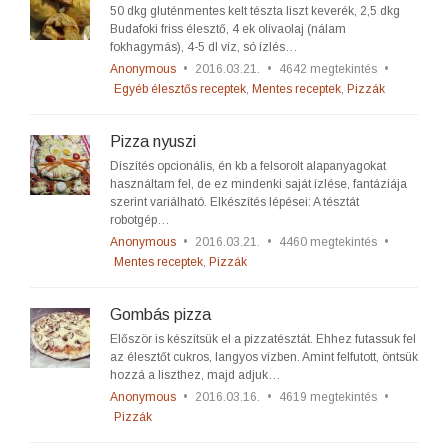
50 dkg gluténmentes kelt tészta liszt keverék, 2,5 dkg
Budafoki friss élesztő, 4 ek olívaolaj (nálam
fokhagymás), 4-5 dl víz, só ízlés…
Anonymous
•
2016.03.21.
•
4642 megtekintés
•
Egyéb élesztős receptek
,
Mentes receptek
,
Pizzák
Pizza nyuszi
Díszítés opcionális, én kb a felsorolt alapanyagokat
használtam fel, de ez mindenki saját ízlése, fantáziája
szerint variálható. Elkészítés lépései: A tésztát
robotgép…
Anonymous
•
2016.03.21.
•
4460 megtekintés
•
Mentes receptek
,
Pizzák
Gombás pizza
Először is készítsük el a pizzatésztát. Ehhez futassuk fel
az élesztőt cukros, langyos vízben. Amint felfutott, öntsük
hozzá a liszthez, majd adjuk…
Anonymous
•
2016.03.16.
•
4619 megtekintés
•
Pizzák