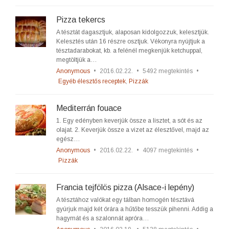
Pizza tekercs
A tésztát dagasztjuk, alaposan kidolgozzuk, kelesztjük.
Kelesztés után 16 részre osztjuk. Vékonyra nyújtjuk a
tésztadarabokat, kb. a felénél megkenjük ketchuppal,
megtöltjük a…
Anonymous
•
2016.02.22.
•
5492 megtekintés
•
Egyéb élesztős receptek
,
Pizzák
Mediterrán fouace
1. Egy edényben keverjük össze a lisztet, a sót és az
olajat. 2. Keverjük össze a vizet az élesztővel, majd az
egész…
Anonymous
•
2016.02.22.
•
4097 megtekintés
•
Pizzák
Francia tejfölös pizza (Alsace-i lepény)
A tésztához valókat egy tálban homogén tésztává
gyúrjuk majd két órára a hűtőbe tesszük pihenni. Addig a
hagymát és a szalonnát apróra…