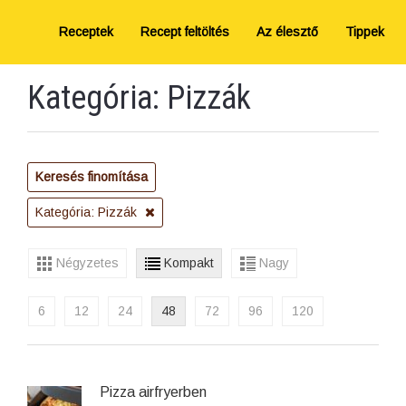
Receptek
Recept feltöltés
Az élesztő
Tippek
Kategória: Pizzák
Keresés finomítása
Kategória: Pizzák
Négyzetes
Kompakt
Nagy
6
12
24
48
72
96
120
Pizza airfryerben