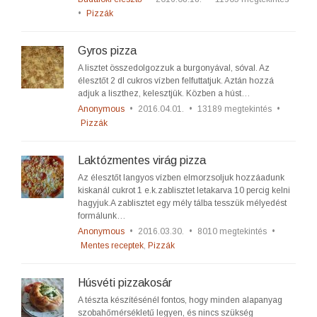
•
Pizzák
Gyros pizza
A lisztet összedolgozzuk a burgonyával, sóval. Az
élesztőt 2 dl cukros vízben felfuttatjuk. Aztán hozzá
adjuk a liszthez, kelesztjük. Közben a húst…
Anonymous
•
2016.04.01.
•
13189 megtekintés
•
Pizzák
Laktózmentes virág pizza
Az élesztőt langyos vízben elmorzsoljuk hozzáadunk
kiskanál cukrot 1 e.k.zablisztet letakarva 10 percig kelni
hagyjuk.A zablisztet egy mély tálba tesszük mélyedést
formálunk…
Anonymous
•
2016.03.30.
•
8010 megtekintés
•
Mentes receptek
,
Pizzák
Húsvéti pizzakosár
A tészta készítésénél fontos, hogy minden alapanyag
szobahőmérsékletű legyen, és nincs szükség