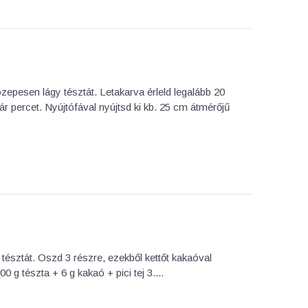
epesen lágy tésztát. Letakarva érleld legalább 20
r percet. Nyújtófával nyújtsd ki kb. 25 cm átmérőjű
észtát. Oszd 3 részre, ezekből kettőt kakaóval
0 g tészta + 6 g kakaó + pici tej 3....