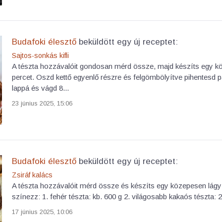
Budafoki élesztő
beküldött egy új receptet:
Sajtos-sonkás kifli
A tészta hozzávalóit gondosan mérd össze, majd készíts egy köz
percet. Oszd kettő egyenlő részre és felgömbölyítve pihentesd pá
lappá és vágd 8...
23 június 2025, 15:06
Budafoki élesztő
beküldött egy új receptet:
Zsiráf kalács
A tészta hozzávalóit mérd össze és készíts egy közepesen lágy t
színezz: 1. fehér tészta: kb. 600 g 2. világosabb kakaós tészta: 20
17 június 2025, 10:06