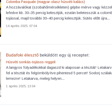
Colomba Pasquale (magyar-olasz húsvéti kalács)
A hozzávalókat (szobahőmérsékleten) gépbe mérve vagy kézzel d
lefedve kb. 30–35 percig kelesztjük, ezután beletesszük a colo
tojással, majd további 30–40 percig kelesztjük. Sütés előtt újra...
14 április 2025, 07:04
Budafoki élesztő
beküldött egy új receptet:
Húsvéti sonkás-tojásos reggeli
A langyos folyadékokkal dagaszd ki alaposan a tésztát! Letakarv
fel a tésztát és felgömbölyítve pihentesd 5 percet! Sodorj szála
lemezre! Letakarva, meleg helyen...
1 április 2025, 13:04