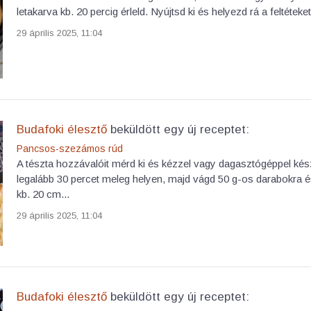
letakarva kb. 20 percig érleld. Nyújtsd ki és helyezd rá a feltétek
29 április 2025, 11:04
Budafoki élesztő
beküldött egy új receptet:
Pancsos-szezámos rúd
A tészta hozzávalóit mérd ki és kézzel vagy dagasztógéppel kés
legalább 30 percet meleg helyen, majd vágd 50 g-os darabokra és
kb. 20 cm...
29 április 2025, 11:04
Budafoki élesztő
beküldött egy új receptet: