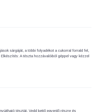
jások sárgáját, a többi folyadékot a cukorral forrald fel,
i. Elkészítés: A tészta hozzávalóiból géppel vagy kézzel
yújtható tésztát. Vedd kettő egyenlő részre és