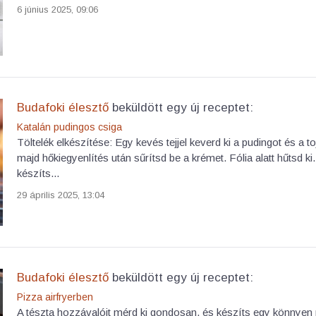
6 június 2025, 09:06
Budafoki élesztő
beküldött egy új receptet:
Katalán pudingos csiga
Töltelék elkészítése: Egy kevés tejjel keverd ki a pudingot és a to
majd hőkiegyenlítés után sűrítsd be a krémet. Fólia alatt hűtsd k
készíts...
29 április 2025, 13:04
Budafoki élesztő
beküldött egy új receptet:
Pizza airfryerben
A tészta hozzávalóit mérd ki gondosan, és készíts egy könnyen n