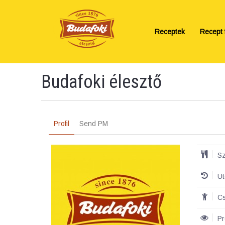
Receptek
Recept f
Budafoki élesztő
Profil
Send PM
Sz
Ut
Cs
Pr