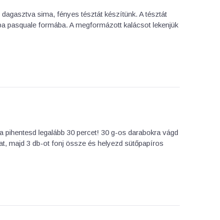
agasztva sima, fényes tésztát készítünk. A tésztát
mba pasquale formába. A megformázott kalácsot lekenjük
a pihentesd legalább 30 percet! 30 g-os darabokra vágd
kat, majd 3 db-ot fonj össze és helyezd sütőpapíros