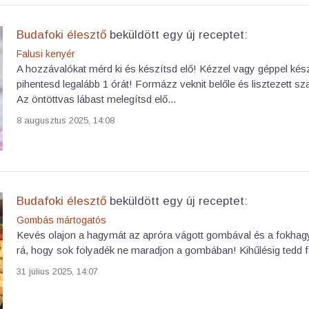
Budafoki élesztő
beküldött egy új receptet:
Falusi kenyér
A hozzávalókat mérd ki és készítsd elő! Kézzel vagy géppel kés
pihentesd legalább 1 órát! Formázz veknit belőle és lisztezett sz
Az öntöttvas lábast melegítsd elő...
8 augusztus 2025, 14:08
Budafoki élesztő
beküldött egy új receptet:
Gombás mártogatós
Kevés olajon a hagymát az apróra vágott gombával és a fokhagym
rá, hogy sok folyadék ne maradjon a gombában! Kihűlésig tedd fé
31 július 2025, 14:07