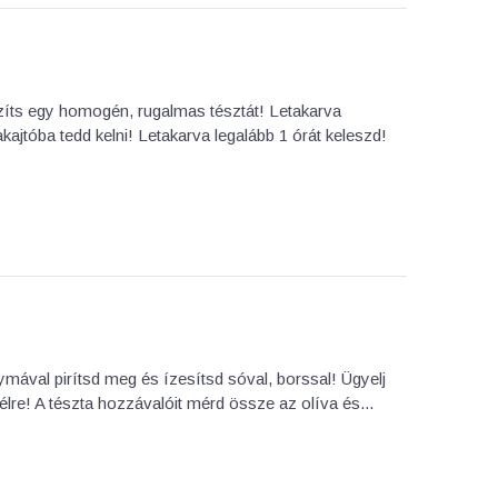
zíts egy homogén, rugalmas tésztát! Letakarva
akajtóba tedd kelni! Letakarva legalább 1 órát keleszd!
ával pirítsd meg és ízesítsd sóval, borssal! Ügyelj
lre! A tészta hozzávalóit mérd össze az olíva és...