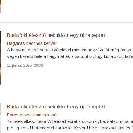
Budafoki élesztő
beküldött egy új receptet:
Hagymás-baconos kenyér
A hagyma és a bacon kivételével minden hozzávalót mérj össze 
végén keverd bele a hagymát és a bacont is. Egy kiolajozott tálba 
11 június 2025, 09:06
Budafoki élesztő
beküldött egy új receptet:
Epres-bazsalikomos kosár
Töltelék elkészítése: A felezett epret a cukorral, bazsalikommal é
percig, majd botmixerrel daráld le. Keverd bele a porzselatint és új