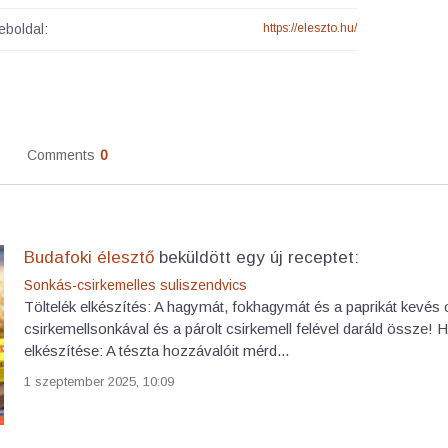
boldal:
https://eleszto.hu/
Comments
0
Budafoki élesztő
beküldött egy új receptet:
Sonkás-csirkemelles suliszendvics
Töltelék elkészítés: A hagymát, fokhagymát és a paprikát kevés o
csirkemellsonkával és a párolt csirkemell felével daráld össze! Ha
elkészítése: A tészta hozzávalóit mérd...
1 szeptember 2025, 10:09