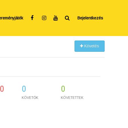
ereményjáték
Bejelentkezés
Követés
0
0
0
KÖVETŐK
KÖVETETTEK