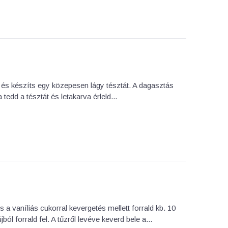
és készíts egy közepesen lágy tésztát. A dagasztás
tedd a tésztát és letakarva érleld...
s a vaníliás cukorral kevergetés mellett forrald kb. 10
ból forrald fel. A tűzről levéve keverd bele a...