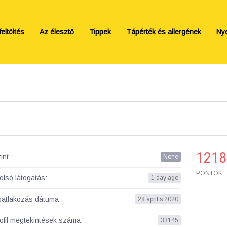
eltöltés
Az élesztő
Tippek
Tápérték és allergének
Ny
1218
int
None
PONTOK
olsó látogatás:
1 day ago
atlakozás dátuma:
28 április 2020
ofil megtekintések száma:
33145