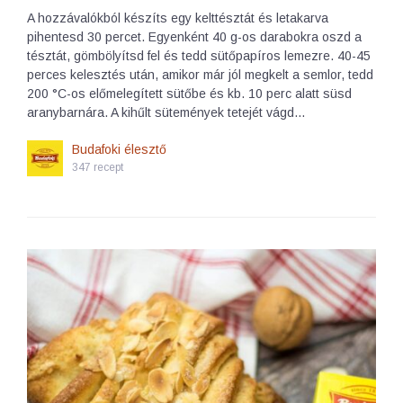
A hozzávalókból készíts egy kelttésztát és letakarva
pihentesd 30 percet. Egyenként 40 g-os darabokra oszd a
tésztát, gömbölyítsd fel és tedd sütőpapíros lemezre. 40-45
perces kelesztés után, amikor már jól megkelt a semlor, tedd
200 °C-os előmelegített sütőbe és kb. 10 perc alatt süsd
aranybarnára. A kihűlt sütemények tetejét vágd…
Budafoki élesztő
347 recept