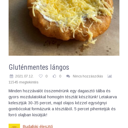
Gluténmentes lángos
2021.07.12.
0
0
Nincs hozzászólás
11545 megtekintés
Minden hozzávalót összemérünk egy dagasztó tálba és
gyors mozdulatokkal homogén tésztát készítünk! Letakarva
kelesztjük 30-35 percet, majd olajos kézzel egységnyi
gombócokat formázunk a tésztából. 5 percet pihentetjük és
forró olajban kisütjük!
Budafoki élesztő