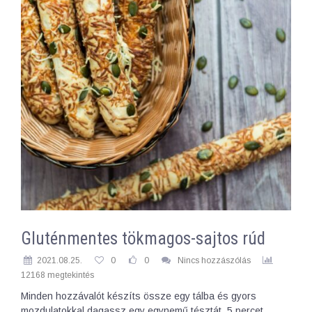
Gluténmentes tökmagos-sajtos rúd
2021.08.25.
0
0
Nincs hozzászólás
12168 megtekintés
Minden hozzávalót készíts össze egy tálba és gyors
mozdulatokkal dagassz egy egynemű tésztát. 5 percet