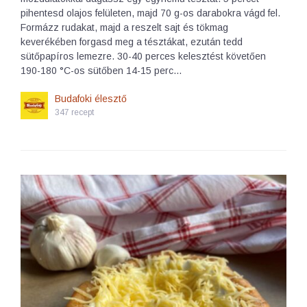
pihentesd olajos felületen, majd 70 g-os darabokra vágd fel.
Formázz rudakat, majd a reszelt sajt és tökmag
keverékében forgasd meg a tésztákat, ezután tedd
sütőpapíros lemezre. 30-40 perces kelesztést követően
190-180 °C-os sütőben 14-15 perc…
Budafoki élesztő
347 recept