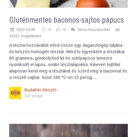
Gluténmentes baconos-sajtos papucs
2022.10.06.
0
0
Nincs hozzászólás
29397 megtekintés
A tészta hozzávalóit mérd össze egy dagasztógép táljába
és készíts homogén tésztát. Mérd ki egyenként a tésztákat
80 grammra, gömbölyítsd fel és sütőpapíros lemezre
nyomkodd el lapos, ovális tésztalapokká. Kikevert tejföllel
alaposan kend meg a tésztákat és szórd meg a baconnal és
a reszelt sajttal. Süsd 180 °C-on 15 percig.…
Budafoki élesztő
347 recept