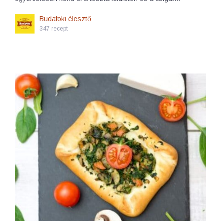
Budafoki élesztő
347 recept