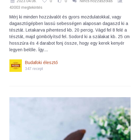
2023.04.06.
0
0
Nincs hozzászólás
43003 megtekintés
Mérj ki minden hozzávalót és gyors mozdulatokkal, vagy
dagasztógépben lassú sebességen alaposan dagaszd ki a
tésztát. Letakarva pihentesd kb. 20 percig. Vágd fel 8 felé a
tésztát, majd gömbölyítsd fel. Sodord ki a szálakat kb. 25 cm
hosszúra és 4 darabot fonj össze, hogy egy kerek kenyér
legyen belőle. Így…
Budafoki élesztő
347 recept