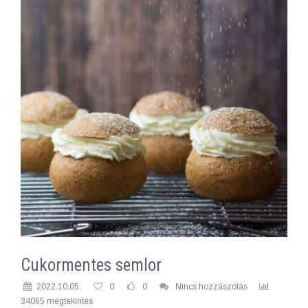
Cukormentes semlor
2022.10.05.
0
0
Nincs hozzászólás
34065 megtekintés