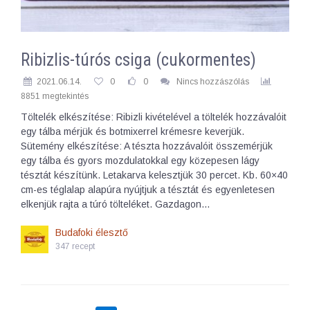
Ribizlis-túrós csiga (cukormentes)
2021.06.14.
0
0
Nincs hozzászólás
8851 megtekintés
Töltelék elkészítése: Ribizli kivételével a töltelék hozzávalóit
egy tálba mérjük és botmixerrel krémesre keverjük.
Sütemény elkészítése: A tészta hozzávalóit összemérjük
egy tálba és gyors mozdulatokkal egy közepesen lágy
tésztát készítünk. Letakarva kelesztjük 30 percet. Kb. 60×40
cm-es téglalap alapúra nyújtjuk a tésztát és egyenletesen
elkenjük rajta a túró tölteléket. Gazdagon…
Budafoki élesztő
347 recept