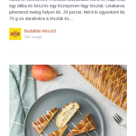
egy tálba és készíts egy közepesen lágy tésztát. Letakarva
pihentesd meleg helyen kb. 20 percet. Mérd ki egyenként kb.
70 g-os darabokra a tésztát és…
Budafoki élesztő
347 recept