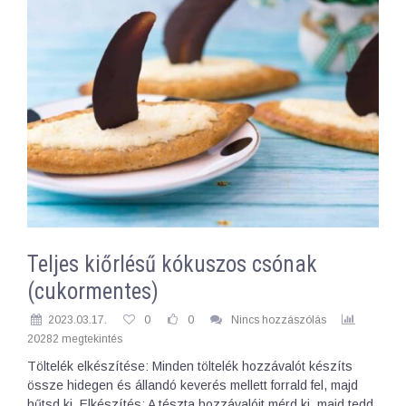
Teljes kiőrlésű kókuszos csónak
(cukormentes)
2023.03.17.
0
0
Nincs hozzászólás
20282 megtekintés
Töltelék elkészítése: Minden töltelék hozzávalót készíts
össze hidegen és állandó keverés mellett forrald fel, majd
hűtsd ki. Elkészítés: A tészta hozzávalóit mérd ki, majd tedd