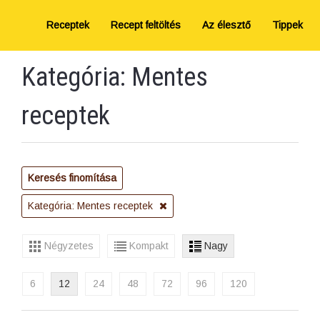
Receptek
Recept feltöltés
Az élesztő
Tippek
Kategória: Mentes
receptek
Keresés finomítása
Kategória: Mentes receptek
Négyzetes
Kompakt
Nagy
6
12
24
48
72
96
120