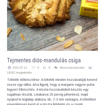
Tejmentes diós-mandulás csiga
2022.07.12.
0
0
Nincs hozzászólás
18282 megtekintés
Töltelék előkészítése: A töltelék minden hozzávalóját keverd
össze egy tálba. Arra figyelj, hogy a margarin nagyon puha
legyen! Elkészítés: A tészta hozzávalóiból készíts egy
rugalmas tésztát. Letakarva 20 percig pihentesd, majd
nyújtsd ki téglalap alakúra, kb. 2-3 mm vastagra. A tölteléket
egyenletesen kend el a tészta felületén és a csigát…