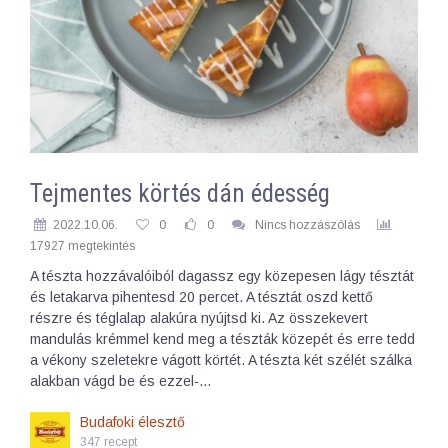
Tejmentes körtés dán édesség
2022.10.06.
0
0
Nincs hozzászólás
17927 megtekintés
A tészta hozzávalóiból dagassz egy közepesen lágy tésztát
és letakarva pihentesd 20 percet. A tésztát oszd kettő
részre és téglalap alakúra nyújtsd ki. Az összekevert
mandulás krémmel kend meg a tészták közepét és erre tedd
a vékony szeletekre vágott körtét. A tészta két szélét szálka
alakban vágd be és ezzel-…
Budafoki élesztő
347 recept