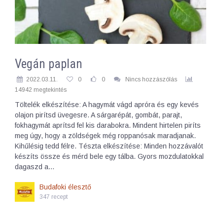
Vegán paplan
2022.03.11.
0
0
Nincs hozzászólás
14942 megtekintés
Töltelék elkészítése: A hagymát vágd apróra és egy kevés
olajon pirítsd üvegesre. A sárgarépát, gombát, parajt,
fokhagymát aprítsd fel kis darabokra. Mindent hirtelen piríts
meg úgy, hogy a zöldségek még roppanósak maradjanak.
Kihűlésig tedd félre. Tészta elkészítése: Minden hozzávalót
készíts össze és mérd bele egy tálba. Gyors mozdulatokkal
dagaszd a…
Budafoki élesztő
347 recept