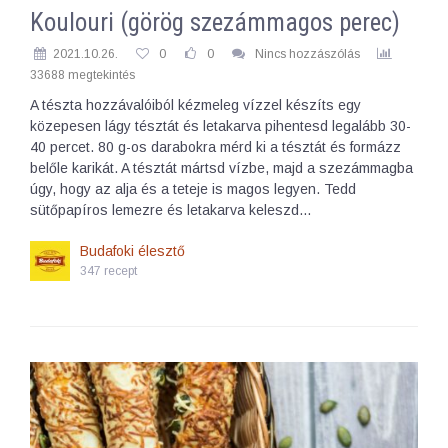
Koulouri (görög szezámmagos perec)
2021.10.26.
0
0
Nincs hozzászólás
33688 megtekintés
A tészta hozzávalóiból kézmeleg vízzel készíts egy
közepesen lágy tésztát és letakarva pihentesd legalább 30-
40 percet. 80 g-os darabokra mérd ki a tésztát és formázz
belőle karikát. A tésztát mártsd vízbe, majd a szezámmagba
úgy, hogy az alja és a teteje is magos legyen. Tedd
sütőpapíros lemezre és letakarva keleszd…
Budafoki élesztő
347 recept