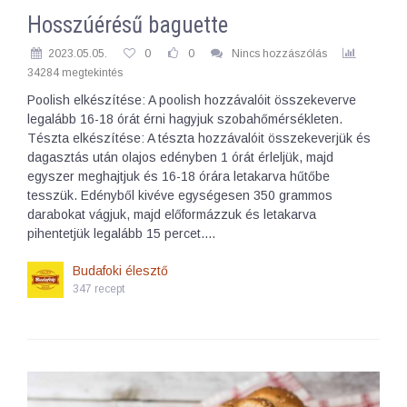
Hosszúérésű baguette
2023.05.05.
0
0
Nincs hozzászólás
34284 megtekintés
Poolish elkészítése: A poolish hozzávalóit összekeverve
legalább 16-18 órát érni hagyjuk szobahőmérsékleten.
Tészta elkészítése: A tészta hozzávalóit összekeverjük és
dagasztás után olajos edényben 1 órát érleljük, majd
egyszer meghajtjuk és 16-18 órára letakarva hűtőbe
tesszük. Edényből kivéve egységesen 350 grammos
darabokat vágjuk, majd előformázzuk és letakarva
pihentetjük legalább 15 percet.…
Budafoki élesztő
347 recept