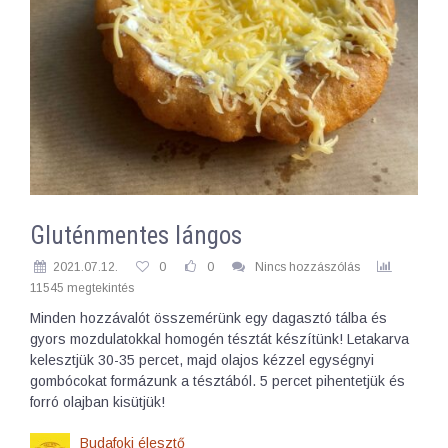
Gluténmentes lángos
2021.07.12.
0
0
Nincs hozzászólás
11545 megtekintés
Minden hozzávalót összemérünk egy dagasztó tálba és
gyors mozdulatokkal homogén tésztát készítünk! Letakarva
kelesztjük 30-35 percet, majd olajos kézzel egységnyi
gombócokat formázunk a tésztából. 5 percet pihentetjük és
forró olajban kisütjük!
Budafoki élesztő