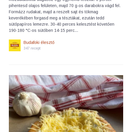
pihentesd olajos felületen, majd 70 g-os darabokra vágd fel.
Formázz rudakat, majd a reszelt sajt és tökmag
keverékében forgasd meg a tésztákat, ezután tedd
sütőpapíros lemezre. 30-40 perces kelesztést követően
190-180 °C-os sütőben 14-15 perc…
Budafoki élesztő
347 recept