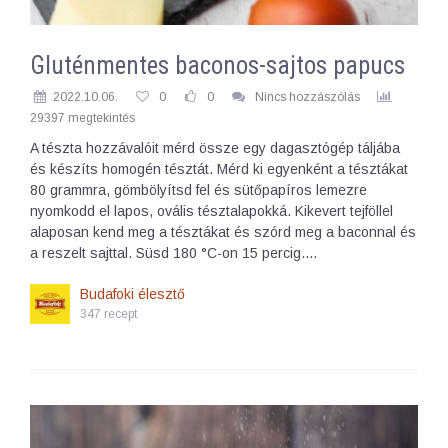
Gluténmentes baconos-sajtos papucs
2022.10.06.
0
0
Nincs hozzászólás
29397 megtekintés
A tészta hozzávalóit mérd össze egy dagasztógép táljába
és készíts homogén tésztát. Mérd ki egyenként a tésztákat
80 grammra, gömbölyítsd fel és sütőpapíros lemezre
nyomkodd el lapos, ovális tésztalapokká. Kikevert tejföllel
alaposan kend meg a tésztákat és szórd meg a baconnal és
a reszelt sajttal. Süsd 180 °C-on 15 percig.…
Budafoki élesztő
347 recept