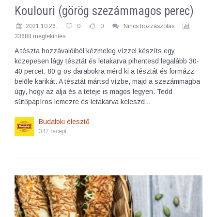
Koulouri (görög szezámmagos perec)
2021.10.26.
0
0
Nincs hozzászólás
33688 megtekintés
A tészta hozzávalóiból kézmeleg vízzel készíts egy
közepesen lágy tésztát és letakarva pihentesd legalább 30-
40 percet. 80 g-os darabokra mérd ki a tésztát és formázz
belőle karikát. A tésztát mártsd vízbe, majd a szezámmagba
úgy, hogy az alja és a teteje is magos legyen. Tedd
sütőpapíros lemezre és letakarva keleszd…
Budafoki élesztő
347 recept