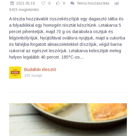
2021.05.18.
0
0
Nincs hozzászólás
9415 megtekintés
A tészta hozzávalóit összekészítjük egy dagasztó tálba és
a folyadékkal egy homogén tésztát készítünk. Letakarva 5
percet pihentetjük, majd 70 g-os darabokra osztjuk és
felgömbölyítjük. Nyújtófával oválisra nyújtjuk, majd a cukorba
és fahéjba forgatott almaszeletekkel díszítjük, végül barna
cukorral az egészet leszórjuk. Letakarva kelesztjük meleg
helyen legalább 40 percet. 185°C-os…
Budafoki élesztő
347 recept