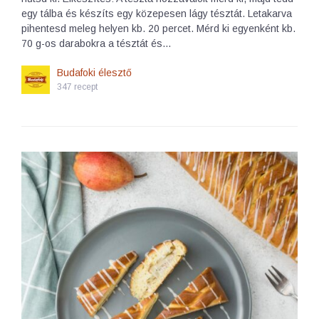
egy tálba és készíts egy közepesen lágy tésztát. Letakarva
pihentesd meleg helyen kb. 20 percet. Mérd ki egyenként kb.
70 g-os darabokra a tésztát és…
Budafoki élesztő
347 recept