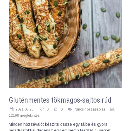
Gluténmentes tökmagos-sajtos rúd
2021.08.25.
0
0
Nincs hozzászólás
12168 megtekintés
Minden hozzávalót készíts össze egy tálba és gyors
mozdulatokkal dagassz egy egynemű tésztát. 5 percet