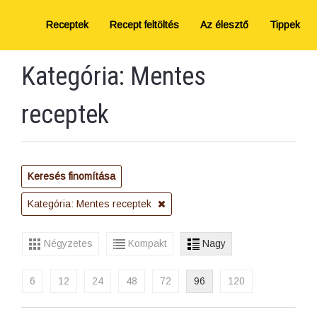
Receptek
Recept feltöltés
Az élesztő
Tippek
Kategória: Mentes
receptek
Keresés finomítása
Kategória: Mentes receptek
Négyzetes
Kompakt
Nagy
6
12
24
48
72
96
120