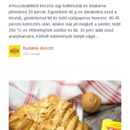
A hozzávalókból készíts egy kelttésztát és letakarva
pihentesd 30 percet. Egyenként 40 g-os darabokra oszd a
tésztát, gömbölyítsd fel és tedd sütőpapíros lemezre. 40-45
perces kelesztés után, amikor már jól megkelt a semlor, tedd
200 °C-os előmelegített sütőbe és kb. 10 perc alatt süsd
aranybarnára. A kihűlt sütemények tetejét vágd…
Budafoki élesztő
347 recept