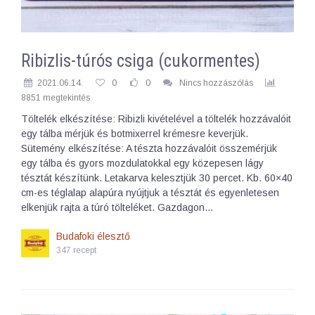
Ribizlis-túrós csiga (cukormentes)
2021.06.14.
0
0
Nincs hozzászólás
8851 megtekintés
Töltelék elkészítése: Ribizli kivételével a töltelék hozzávalóit
egy tálba mérjük és botmixerrel krémesre keverjük.
Sütemény elkészítése: A tészta hozzávalóit összemérjük
egy tálba és gyors mozdulatokkal egy közepesen lágy
tésztát készítünk. Letakarva kelesztjük 30 percet. Kb. 60×40
cm-es téglalap alapúra nyújtjuk a tésztát és egyenletesen
elkenjük rajta a túró tölteléket. Gazdagon…
Budafoki élesztő
347 recept