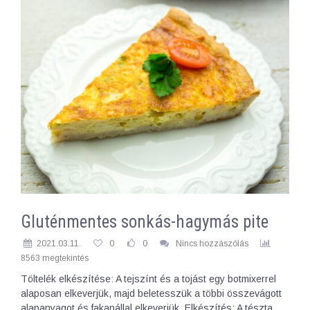
Gluténmentes sonkás-hagymás pite
2021.03.11.
0
0
Nincs hozzászólás
8563 megtekintés
Töltelék elkészítése: A tejszínt és a tojást egy botmixerrel
alaposan elkeverjük, majd beletesszük a többi összevágott
alapanyagot és fakanállal elkeverjük. Elkészítés: A tészta