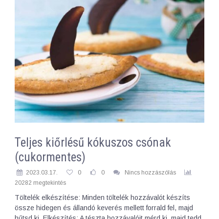
Teljes kiőrlésű kókuszos csónak
(cukormentes)
2023.03.17.
0
0
Nincs hozzászólás
20282 megtekintés
Töltelék elkészítése: Minden töltelék hozzávalót készíts
össze hidegen és állandó keverés mellett forrald fel, majd
hűtsd ki. Elkészítés: A tészta hozzávalóit mérd ki, majd tedd