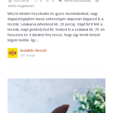
2023.04.06.
0
0
Nincs hozzászólás
43003 megtekintés
Mérj ki minden hozzávalót és gyors mozdulatokkal, vagy
dagasztógépben lassú sebességen alaposan dagaszd ki a
tésztát. Letakarva pihentesd kb. 20 percig. Vágd fel 8 felé a
tésztát, majd gömbölyítsd fel. Sodord ki a szálakat kb. 25 cm
hosszúra és 4 darabot fonj össze, hogy egy kerek kenyér
legyen belőle. Így…
Budafoki élesztő
347 recept