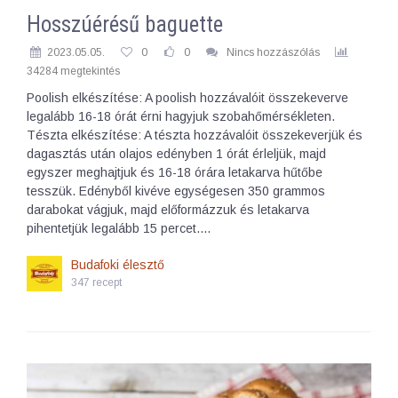
Hosszúérésű baguette
2023.05.05.
0
0
Nincs hozzászólás
34284 megtekintés
Poolish elkészítése: A poolish hozzávalóit összekeverve
legalább 16-18 órát érni hagyjuk szobahőmérsékleten.
Tészta elkészítése: A tészta hozzávalóit összekeverjük és
dagasztás után olajos edényben 1 órát érleljük, majd
egyszer meghajtjuk és 16-18 órára letakarva hűtőbe
tesszük. Edényből kivéve egységesen 350 grammos
darabokat vágjuk, majd előformázzuk és letakarva
pihentetjük legalább 15 percet.…
Budafoki élesztő
347 recept