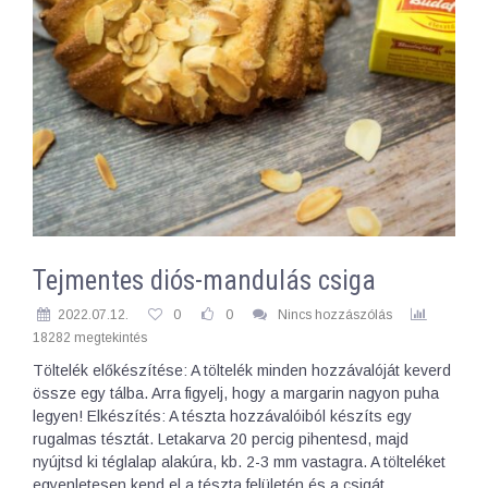
Tejmentes diós-mandulás csiga
2022.07.12.
0
0
Nincs hozzászólás
18282 megtekintés
Töltelék előkészítése: A töltelék minden hozzávalóját keverd
össze egy tálba. Arra figyelj, hogy a margarin nagyon puha
legyen! Elkészítés: A tészta hozzávalóiból készíts egy
rugalmas tésztát. Letakarva 20 percig pihentesd, majd
nyújtsd ki téglalap alakúra, kb. 2-3 mm vastagra. A tölteléket
egyenletesen kend el a tészta felületén és a csigát…