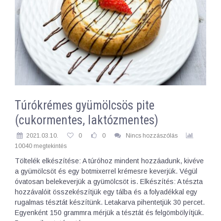
Túrókrémes gyümölcsös pite
(cukormentes, laktózmentes)
2021.03.10.
0
0
Nincs hozzászólás
10040 megtekintés
Töltelék elkészítése: A túróhoz mindent hozzáadunk, kivéve
a gyümölcsöt és egy botmixerrel krémesre keverjük. Végül
óvatosan belekeverjük a gyümölcsöt is. Elkészítés: A tészta
hozzávalóit összekészítjük egy tálba és a folyadékkal egy
rugalmas tésztát készítünk. Letakarva pihentetjük 30 percet.
Egyenként 150 grammra mérjük a tésztát és felgömbölyítjük.