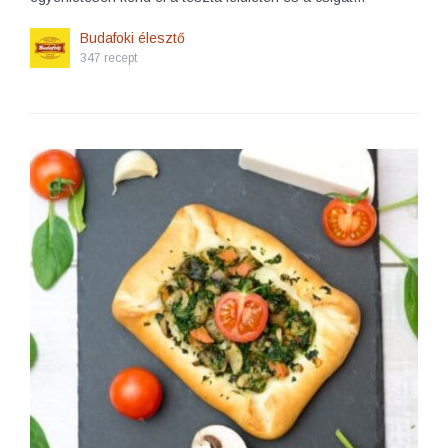
Budafoki élesztő
347 recept