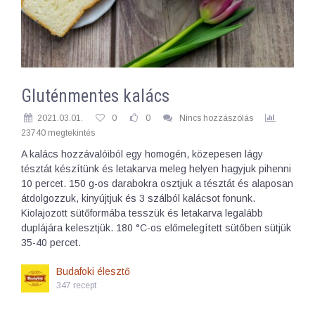
Gluténmentes kalács
2021.03.01.
0
0
Nincs hozzászólás
23740 megtekintés
A kalács hozzávalóiból egy homogén, közepesen lágy
tésztát készítünk és letakarva meleg helyen hagyjuk pihenni
10 percet. 150 g-os darabokra osztjuk a tésztát és alaposan
átdolgozzuk, kinyújtjuk és 3 szálból kalácsot fonunk.
Kiolajozott sütőformába tesszük és letakarva legalább
duplájára kelesztjük. 180 °C-os előmelegített sütőben sütjük
35-40 percet.
Budafoki élesztő
347 recept