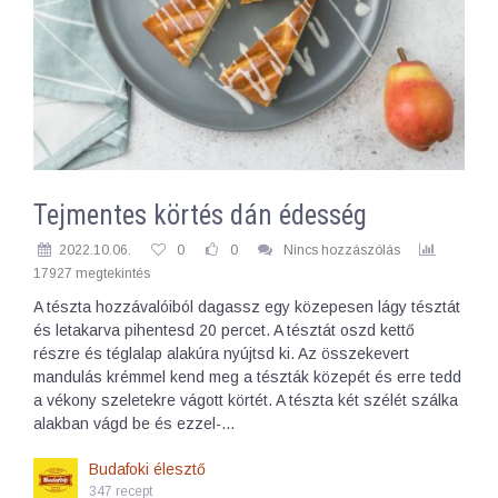
Tejmentes körtés dán édesség
2022.10.06.
0
0
Nincs hozzászólás
17927 megtekintés
A tészta hozzávalóiból dagassz egy közepesen lágy tésztát
és letakarva pihentesd 20 percet. A tésztát oszd kettő
részre és téglalap alakúra nyújtsd ki. Az összekevert
mandulás krémmel kend meg a tészták közepét és erre tedd
a vékony szeletekre vágott körtét. A tészta két szélét szálka
alakban vágd be és ezzel-…
Budafoki élesztő
347 recept