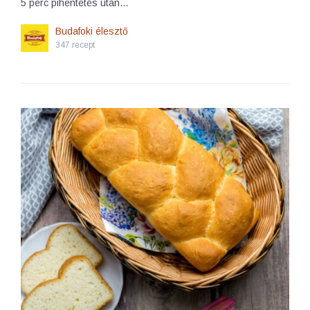
5 perc pihentetés után…
Budafoki élesztő
347 recept