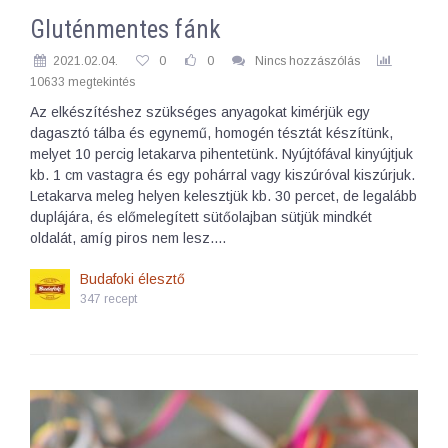
Gluténmentes fánk
2021.02.04.
0
0
Nincs hozzászólás
10633 megtekintés
Az elkészítéshez szükséges anyagokat kimérjük egy
dagasztó tálba és egynemű, homogén tésztát készítünk,
melyet 10 percig letakarva pihentetünk. Nyújtófával kinyújtjuk
kb. 1 cm vastagra és egy pohárral vagy kiszúróval kiszúrjuk.
Letakarva meleg helyen kelesztjük kb. 30 percet, de legalább
duplájára, és előmelegített sütőolajban sütjük mindkét
oldalát, amíg piros nem lesz.…
Budafoki élesztő
347 recept