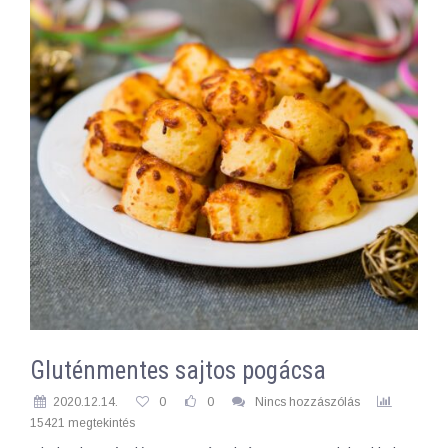
Gluténmentes sajtos pogácsa
2020.12.14.
0
0
Nincs hozzászólás
15421 megtekintés