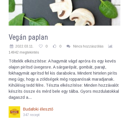
Vegán paplan
2022.03.11.
0
0
Nincs hozzászólás
14942 megtekintés
Töltelék elkészítése: A hagymát vágd apróra és egy kevés
olajon pirítsd üvegesre. A sárgarépát, gombát, parajt,
fokhagymát aprítsd fel kis darabokra. Mindent hirtelen piríts
meg úgy, hogy a zöldségek még roppanósak maradjanak.
Kihűlésig tedd félre. Tészta elkészítése: Minden hozzávalót
készíts össze és mérd bele egy tálba. Gyors mozdulatokkal
dagaszd a…
Budafoki élesztő
347 recept