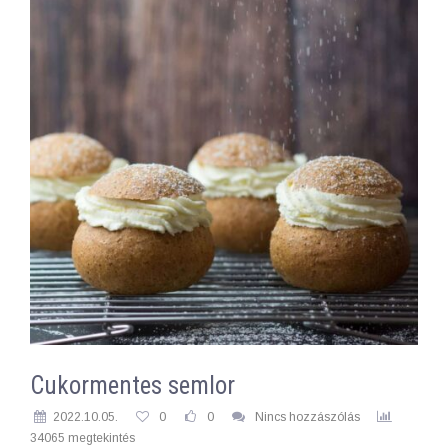
Cukormentes semlor
2022.10.05.
0
0
Nincs hozzászólás
34065 megtekintés