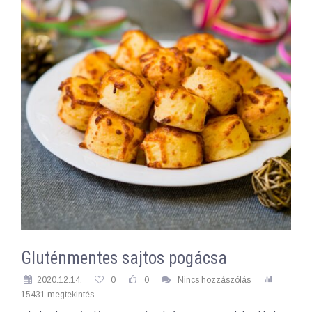
Gluténmentes sajtos pogácsa
2020.12.14.
0
0
Nincs hozzászólás
15431 megtekintés