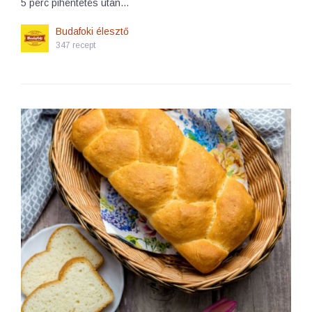
5 perc pihentetés után…
Budafoki élesztő
347 recept