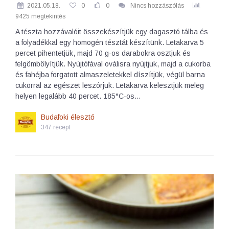
2021.05.18.
0
0
Nincs hozzászólás
9425 megtekintés
A tészta hozzávalóit összekészítjük egy dagasztó tálba és
a folyadékkal egy homogén tésztát készítünk. Letakarva 5
percet pihentetjük, majd 70 g-os darabokra osztjuk és
felgömbölyítjük. Nyújtófával oválisra nyújtjuk, majd a cukorba
és fahéjba forgatott almaszeletekkel díszítjük, végül barna
cukorral az egészet leszórjuk. Letakarva kelesztjük meleg
helyen legalább 40 percet. 185°C-os…
Budafoki élesztő
347 recept