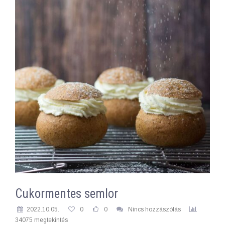
Cukormentes semlor
2022.10.05.
0
0
Nincs hozzászólás
34075 megtekintés