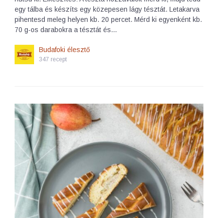
egy tálba és készíts egy közepesen lágy tésztát. Letakarva
pihentesd meleg helyen kb. 20 percet. Mérd ki egyenként kb.
70 g-os darabokra a tésztát és…
Budafoki élesztő
347 recept