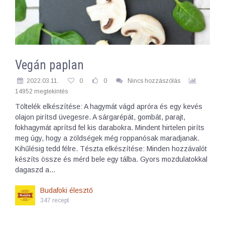
Vegán paplan
2022.03.11.
0
0
Nincs hozzászólás
14952 megtekintés
Töltelék elkészítése: A hagymát vágd apróra és egy kevés
olajon pirítsd üvegesre. A sárgarépát, gombát, parajt,
fokhagymát aprítsd fel kis darabokra. Mindent hirtelen piríts
meg úgy, hogy a zöldségek még roppanósak maradjanak.
Kihűlésig tedd félre. Tészta elkészítése: Minden hozzávalót
készíts össze és mérd bele egy tálba. Gyors mozdulatokkal
dagaszd a…
Budafoki élesztő
347 recept