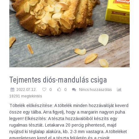
Tejmentes diós-mandulás csiga
2022.07.12.
0
0
Nincs hozzászólás
18291 megtekintés
Töltelék előkészítése: A töltelék minden hozzávalóját keverd
össze egy tálba. Arra figyelj, hogy a margarin nagyon puha
legyen! Elkészítés: A tészta hozzávalóiból készíts egy
rugalmas tésztát. Letakarva 20 percig pihentesd, majd
nyújtsd ki téglalap alakúra, kb. 2-3 mm vastagra. A tölteléket
egyenletesen kend el a tészta felületén és a csigát…