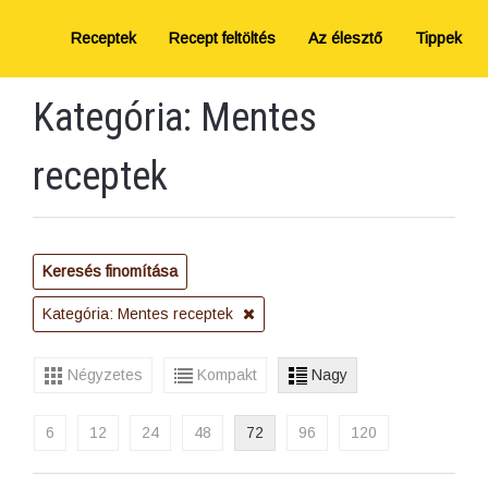
Receptek
Recept feltöltés
Az élesztő
Tippek
Kategória: Mentes
receptek
Keresés finomítása
Kategória: Mentes receptek
Négyzetes
Kompakt
Nagy
6
12
24
48
72
96
120