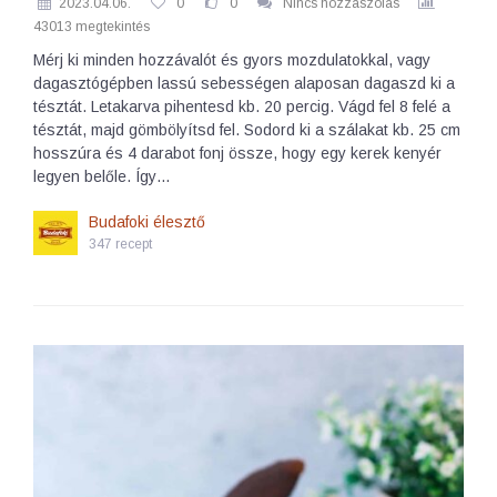
2023.04.06.
0
0
Nincs hozzászólás
43013 megtekintés
Mérj ki minden hozzávalót és gyors mozdulatokkal, vagy
dagasztógépben lassú sebességen alaposan dagaszd ki a
tésztát. Letakarva pihentesd kb. 20 percig. Vágd fel 8 felé a
tésztát, majd gömbölyítsd fel. Sodord ki a szálakat kb. 25 cm
hosszúra és 4 darabot fonj össze, hogy egy kerek kenyér
legyen belőle. Így…
Budafoki élesztő
347 recept