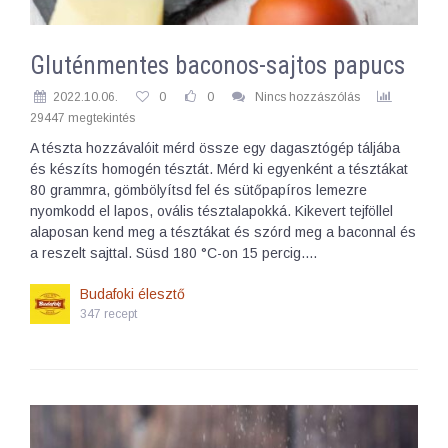
Gluténmentes baconos-sajtos papucs
2022.10.06.
0
0
Nincs hozzászólás
29447 megtekintés
A tészta hozzávalóit mérd össze egy dagasztógép táljába
és készíts homogén tésztát. Mérd ki egyenként a tésztákat
80 grammra, gömbölyítsd fel és sütőpapíros lemezre
nyomkodd el lapos, ovális tésztalapokká. Kikevert tejföllel
alaposan kend meg a tésztákat és szórd meg a baconnal és
a reszelt sajttal. Süsd 180 °C-on 15 percig.…
Budafoki élesztő
347 recept