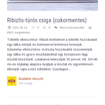
Ribizlis-túrós csiga (cukormentes)
2021.06.14.
0
0
Nincs hozzászólás
8861 megtekintés
Töltelék elkészítése: Ribizli kivételével a töltelék hozzávalóit
egy tálba mérjük és botmixerrel krémesre keverjük.
Sütemény elkészítése: A tészta hozzávalóit összemérjük
egy tálba és gyors mozdulatokkal egy közepesen lágy
tésztát készítünk. Letakarva kelesztjük 30 percet. Kb. 60×40
cm-es téglalap alapúra nyújtjuk a tésztát és egyenletesen
elkenjük rajta a túró tölteléket. Gazdagon…
Budafoki élesztő
347 recept