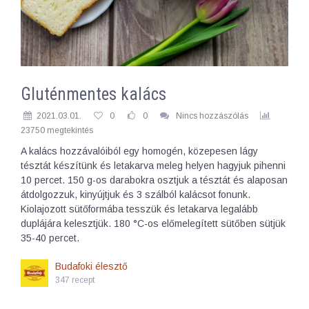
Gluténmentes kalács
2021.03.01.
0
0
Nincs hozzászólás
23750 megtekintés
A kalács hozzávalóiból egy homogén, közepesen lágy
tésztát készítünk és letakarva meleg helyen hagyjuk pihenni
10 percet. 150 g-os darabokra osztjuk a tésztát és alaposan
átdolgozzuk, kinyújtjuk és 3 szálból kalácsot fonunk.
Kiolajozott sütőformába tesszük és letakarva legalább
duplájára kelesztjük. 180 °C-os előmelegített sütőben sütjük
35-40 percet.
Budafoki élesztő
347 recept