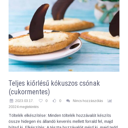
Teljes kiőrlésű kókuszos csónak
(cukormentes)
2023.03.17.
0
0
Nincs hozzászólás
20324 megtekintés
Töltelék elkészítése: Minden töltelék hozzávalót készíts
össze hidegen és állandó keverés mellett forrald fel, majd
hűtsd ki. Elkészítés: A tészta hozzávalóit mérd ki, majd tedd