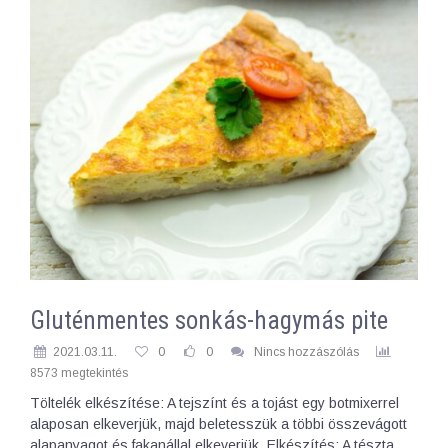
Gluténmentes sonkás-hagymás pite
2021.03.11.
0
0
Nincs hozzászólás
8573 megtekintés
Töltelék elkészítése: A tejszínt és a tojást egy botmixerrel
alaposan elkeverjük, majd beletesszük a többi összevágott
alapanyagot és fakanállal elkeverjük. Elkészítés: A tészta