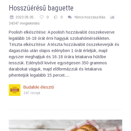
Hosszúérésű baguette
2023.05.05.
0
0
Nincs hozzászólás
34347 megtekintés
Poolish elkészítése: A poolish hozzávalóit összekeverve
legalább 16-18 órát érni hagyjuk szobahőmérsékleten.
Tészta elkészítése: A tészta hozzávalóit összekeverjük és
dagasztás után olajos edényben 1 órát érleljük, majd
egyszer meghajtjuk és 16-18 órára letakarva hűtőbe
tesszük. Edényből kivéve egységesen 350 grammos
darabokat vágjuk, majd előformázzuk és letakarva
pihentetjük legalább 15 percet.…
Budafoki élesztő
347 recept