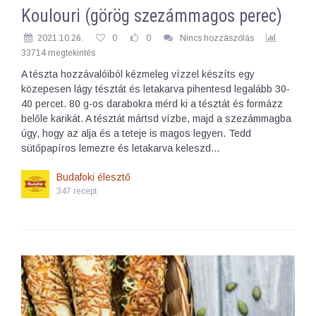
Koulouri (görög szezámmagos perec)
2021.10.26.
0
0
Nincs hozzászólás
33714 megtekintés
A tészta hozzávalóiból kézmeleg vízzel készíts egy
közepesen lágy tésztát és letakarva pihentesd legalább 30-
40 percet. 80 g-os darabokra mérd ki a tésztát és formázz
belőle karikát. A tésztát mártsd vízbe, majd a szezámmagba
úgy, hogy az alja és a teteje is magos legyen. Tedd
sütőpapíros lemezre és letakarva keleszd…
Budafoki élesztő
347 recept