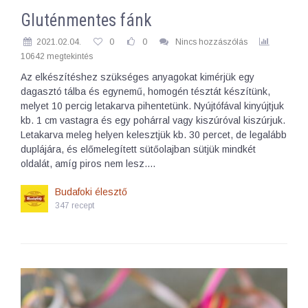
Gluténmentes fánk
2021.02.04.
0
0
Nincs hozzászólás
10642 megtekintés
Az elkészítéshez szükséges anyagokat kimérjük egy
dagasztó tálba és egynemű, homogén tésztát készítünk,
melyet 10 percig letakarva pihentetünk. Nyújtófával kinyújtjuk
kb. 1 cm vastagra és egy pohárral vagy kiszúróval kiszúrjuk.
Letakarva meleg helyen kelesztjük kb. 30 percet, de legalább
duplájára, és előmelegített sütőolajban sütjük mindkét
oldalát, amíg piros nem lesz.…
Budafoki élesztő
347 recept