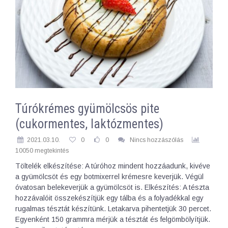
Túrókrémes gyümölcsös pite
(cukormentes, laktózmentes)
2021.03.10.
0
0
Nincs hozzászólás
10050 megtekintés
Töltelék elkészítése: A túróhoz mindent hozzáadunk, kivéve
a gyümölcsöt és egy botmixerrel krémesre keverjük. Végül
óvatosan belekeverjük a gyümölcsöt is. Elkészítés: A tészta
hozzávalóit összekészítjük egy tálba és a folyadékkal egy
rugalmas tésztát készítünk. Letakarva pihentetjük 30 percet.
Egyenként 150 grammra mérjük a tésztát és felgömbölyítjük.