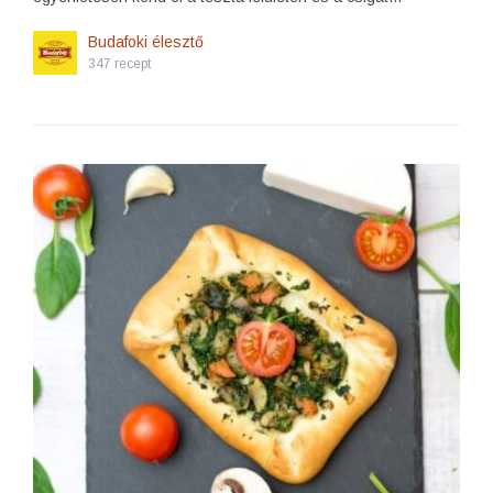
Budafoki élesztő
347 recept