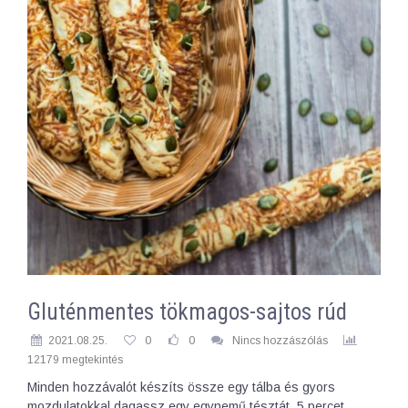
Gluténmentes tökmagos-sajtos rúd
2021.08.25.
0
0
Nincs hozzászólás
12179 megtekintés
Minden hozzávalót készíts össze egy tálba és gyors
mozdulatokkal dagassz egy egynemű tésztát. 5 percet