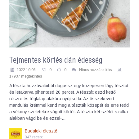
Tejmentes körtés dán édesség
2022.10.06.
0
0
Nincs hozzászólás
17937 megtekintés
A tészta hozzávalóiból dagassz egy közepesen lágy tésztát
és letakarva pihentesd 20 percet. A tésztát oszd kettő
részre és téglalap alakúra nyújtsd ki. Az összekevert
mandulás krémmel kend meg a tészták közepét és erre tedd
a vékony szeletekre vágott körtét. A tészta két szélét szálka
alakban vágd be és ezzel-…
Budafoki élesztő
347 recept