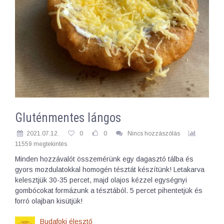
Gluténmentes lángos
2021.07.12.
0
0
Nincs hozzászólás
11559 megtekintés
Minden hozzávalót összemérünk egy dagasztó tálba és
gyors mozdulatokkal homogén tésztát készítünk! Letakarva
kelesztjük 30-35 percet, majd olajos kézzel egységnyi
gombócokat formázunk a tésztából. 5 percet pihentetjük és
forró olajban kisütjük!
Budafoki élesztő