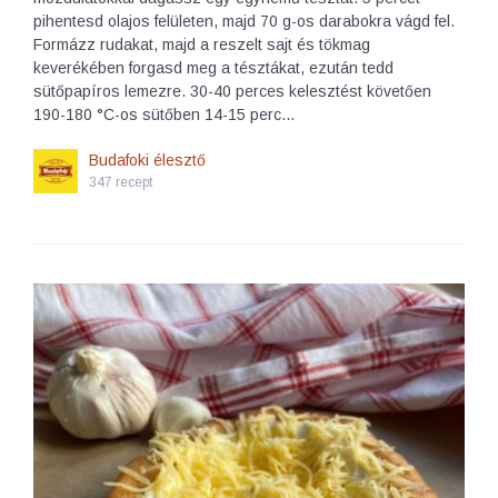
pihentesd olajos felületen, majd 70 g-os darabokra vágd fel.
Formázz rudakat, majd a reszelt sajt és tökmag
keverékében forgasd meg a tésztákat, ezután tedd
sütőpapíros lemezre. 30-40 perces kelesztést követően
190-180 °C-os sütőben 14-15 perc…
Budafoki élesztő
347 recept