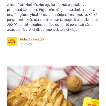
A hozzávalókból készíts egy kelttésztát és letakarva
pihentesd 30 percet. Egyenként 40 g-os darabokra oszd a
tésztát, gömbölyítsd fel és tedd sütőpapíros lemezre. 40-45
perces kelesztés után, amikor már jól megkelt a semlor, tedd
200 °C-os előmelegített sütőbe és kb. 10 perc alatt süsd
aranybarnára. A kihűlt sütemények tetejét vágd…
Budafoki élesztő
347 recept