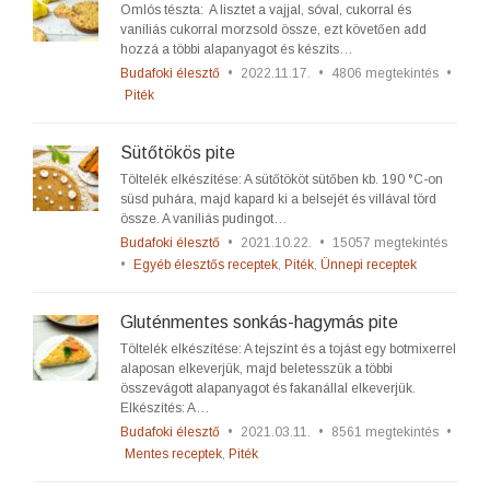
Omlós tészta: A lisztet a vajjal, sóval, cukorral és
vaníliás cukorral morzsold össze, ezt követően add
hozzá a többi alapanyagot és készíts…
Budafoki élesztő
•
2022.11.17.
•
4806 megtekintés
•
Piték
Sütőtökös pite
Töltelék elkészítése: A sütőtököt sütőben kb. 190 °C-on
süsd puhára, majd kapard ki a belsejét és villával törd
össze. A vaníliás pudingot…
Budafoki élesztő
•
2021.10.22.
•
15057 megtekintés
•
Egyéb élesztős receptek
,
Piték
,
Ünnepi receptek
Gluténmentes sonkás-hagymás pite
Töltelék elkészítése: A tejszínt és a tojást egy botmixerrel
alaposan elkeverjük, majd beletesszük a többi
összevágott alapanyagot és fakanállal elkeverjük.
Elkészítés: A…
Budafoki élesztő
•
2021.03.11.
•
8561 megtekintés
•
Mentes receptek
,
Piték