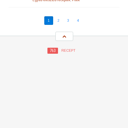
Egyéb élesztős receptek
,
Piték
1
2
3
4
763
RECEPT