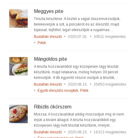
Meggyes pite
Tészta készítése: A lisztet a vajjal összemorzsoljuk,
belekeverjük a sót, a porcukrot és az élesztőt, majd
tojással, tejföllel, tejjel elkészítjük a rugalmas…
Budafoki élesztő
•
2020.07.01.
•
30511 megtekintés
•
Piték
Mángoldos pite
A tészta hozzávalóiból egy közepesen lágy tésztát
készítünk, majd letakarva, meleg helyen 30 percet
kelesztjük. 4 db egyenlő részre osztjuk a tésztát,…
Budafoki élesztő
•
2020.06.15.
•
25850 megtekintés
•
Egyéb élesztős receptek
,
Piték
Ribizlis ökörszem
Morzsa: A hozzávalókat addig morzsoljuk míg el nem
érjük a kívánt állagot. A tészta hozzávalókból egy
közepesen lágy kelt tésztát készítünk, melyet…
Budafoki élesztő
•
2020.06.15.
•
16313 megtekintés