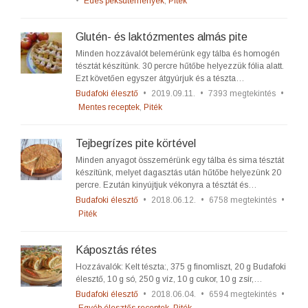
•
Édes péksütemények
,
Piték
Glutén- és laktózmentes almás pite
Minden hozzávalót belemérünk egy tálba és homogén
tésztát készítünk. 30 percre hűtőbe helyezzük fólia alatt.
Ezt követően egyszer átgyúrjuk és a tészta…
Budafoki élesztő
•
2019.09.11.
•
7393 megtekintés
•
Mentes receptek
,
Piték
Tejbegrízes pite körtével
Minden anyagot összemérünk egy tálba és sima tésztát
készítünk, melyet dagasztás után hűtőbe helyezünk 20
percre. Ezután kinyújtjuk vékonyra a tésztát és…
Budafoki élesztő
•
2018.06.12.
•
6758 megtekintés
•
Piték
Káposztás rétes
Hozzávalók: Kelt tészta:, 375 g finomliszt, 20 g Budafoki
élesztő, 10 g só, 250 g víz, 10 g cukor, 10 g zsír,…
Budafoki élesztő
•
2018.06.04.
•
6594 megtekintés
•