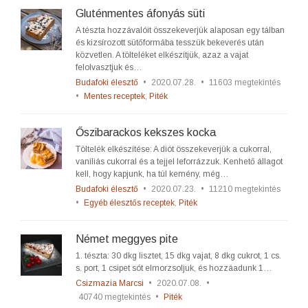
Gluténmentes áfonyás süti
A tészta hozzávalóit összekeverjük alaposan egy tálban
és kizsírozott sütőformába tesszük bekeverés után
közvetlen. A tölteléket elkészítjük, azaz a vajat
felolvasztjuk és…
Budafoki élesztő
•
2020.07.28.
•
11603 megtekintés
•
Mentes receptek
,
Piték
Őszibarackos kekszes kocka
Töltelék elkészítése: A diót összekeverjük a cukorral,
vaníliás cukorral és a tejjel leforrázzuk. Kenhető állagot
kell, hogy kapjunk, ha túl kemény, még…
Budafoki élesztő
•
2020.07.23.
•
11210 megtekintés
•
Egyéb élesztős receptek
,
Piték
Német meggyes pite
1. tészta: 30 dkg lisztet, 15 dkg vajat, 8 dkg cukrot, 1 cs.
s. port, 1 csipet sót elmorzsoljuk, és hozzáadunk 1…
Csizmazia Marcsi
•
2020.07.08.
•
40740 megtekintés
•
Piték