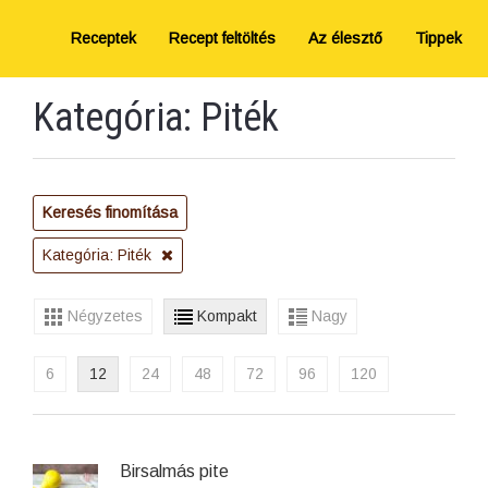
Receptek
Recept feltöltés
Az élesztő
Tippek
Kategória: Piték
Keresés finomítása
Kategória: Piték
Négyzetes
Kompakt
Nagy
6
12
24
48
72
96
120
Birsalmás pite