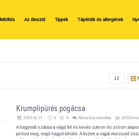
eltöltés
Az élesztő
Tippek
Tápérték és allergének
Ny
12
Krumplipürés pogácsa
2023.01.27.
0
0
Nincs hozzászólás
16324 meg
A hagymát szálasra vágd fel és kevés cukron és zsíron alap
pirítsd meg, majd hagyd kihűlni. A lisztet a vajjal morzsold ös