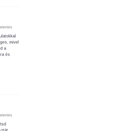
ekintés
latokkal
ges, mivel
sd a
gra és
ekintés
ítsd
ztát,