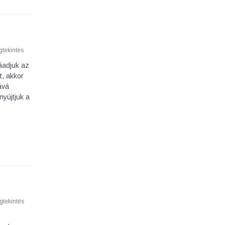
tekintés
záadjuk az
t, akkor
ává
nyújtjuk a
tekintés