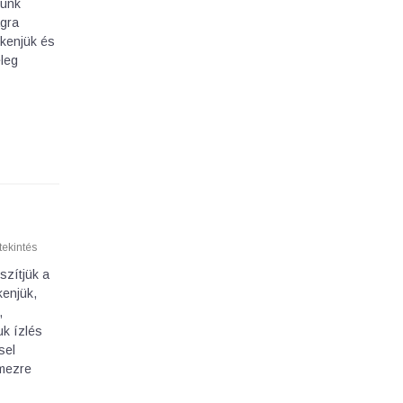
junk
agra
 kenjük és
eleg
ekintés
szítjük a
kenjük,
,
uk ízlés
sel
emezre