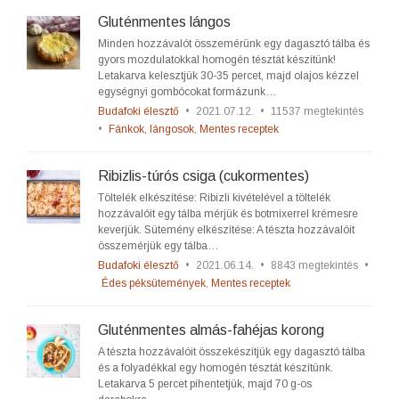
Gluténmentes lángos
Minden hozzávalót összemérünk egy dagasztó tálba és
gyors mozdulatokkal homogén tésztát készítünk!
Letakarva kelesztjük 30-35 percet, majd olajos kézzel
egységnyi gombócokat formázunk…
Budafoki élesztő
•
2021.07.12.
•
11537 megtekintés
•
Fánkok, lángosok
,
Mentes receptek
Ribizlis-túrós csiga (cukormentes)
Töltelék elkészítése: Ribizli kivételével a töltelék
hozzávalóit egy tálba mérjük és botmixerrel krémesre
keverjük. Sütemény elkészítése: A tészta hozzávalóit
összemérjük egy tálba…
Budafoki élesztő
•
2021.06.14.
•
8843 megtekintés
•
Édes péksütemények
,
Mentes receptek
Gluténmentes almás-fahéjas korong
A tészta hozzávalóit összekészítjük egy dagasztó tálba
és a folyadékkal egy homogén tésztát készítünk.
Letakarva 5 percet pihentetjük, majd 70 g-os