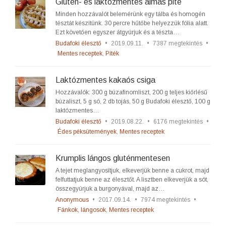
Glutén- és laktózmentes almás pite
Minden hozzávalót belemérünk egy tálba és homogén
tésztát készítünk. 30 percre hűtőbe helyezzük fólia alatt.
Ezt követően egyszer átgyúrjuk és a tészta…
Budafoki élesztő
•
2019.09.11.
•
7387 megtekintés
•
Mentes receptek
,
Piték
Laktózmentes kakaós csiga
Hozzávalók: 300 g búzafinomliszt, 200 g teljes kiőrlésű
búzaliszt, 5 g só, 2 db tojás, 50 g Budafoki élesztő, 100 g
laktózmentes…
Budafoki élesztő
•
2019.08.22.
•
6176 megtekintés
•
Édes péksütemények
,
Mentes receptek
Krumplis lángos gluténmentesen
A tejet meglangyosítjuk, elkeverjük benne a cukrot, majd
felfuttatjuk benne az élesztőt. A lisztben elkeverjük a sót,
összegyúrjuk a burgonyával, majd az…
Anonymous
•
2017.09.14.
•
7974 megtekintés
•
Fánkok, lángosok
,
Mentes receptek