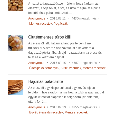
A lisztet a dagasztóüstbe mértem, hozzáadtam az
élesztőt, a tojásokat, a sót, az útifű maghéjat a puha
tepertőt és a puha sertészsírt,…
Anonymous
•
2016.03.11.
•
4430 megtekintés
•
Mentes receptek
,
Pogácsák
Gluténmentes túrós kifli
Az élesztőt felfuttattam a langyos tejben 1 mk
fruktózzal.A száraz hozzávalókat elkevertem a
dagasztógép táljában.Majd hozzáadtam az élesztős
tejet és elkezdtem géppel…
Anonymous
•
2016.03.10.
•
4687 megtekintés
•
Édes péksütemények
,
Kiflik, zsemlék
,
Mentes receptek
Hajdinás palacsinta
Az élesztőt egy kis porcukorral egy kevés tejben
feloldom, hozzáadom a liszthez, a többi alapanyaggal
együtt. A tésztát alaposan kidolgozom, pihentetem,
utána forró,…
Anonymous
•
2016.02.19.
•
4355 megtekintés
•
Egyéb élesztős receptek
,
Mentes receptek