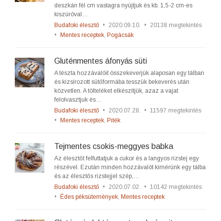
deszkán fél cm vastagra nyújtjuk és kb. 1,5-2 cm-es
kiszúróval…
Budafoki élesztő
•
2020.09.10.
•
20138 megtekintés
•
Mentes receptek
,
Pogácsák
Gluténmentes áfonyás süti
A tészta hozzávalóit összekeverjük alaposan egy tálban
és kizsírozott sütőformába tesszük bekeverés után
közvetlen. A tölteléket elkészítjük, azaz a vajat
felolvasztjuk és…
Budafoki élesztő
•
2020.07.28.
•
11597 megtekintés
•
Mentes receptek
,
Piték
Tejmentes csokis-meggyes babka
Az élesztőt felfuttatjuk a cukor és a langyos rizstej egy
részével. Ezután minden hozzávalót kimérünk egy tálba
és az élesztős rizstejjel szép,…
Budafoki élesztő
•
2020.07.02.
•
10142 megtekintés
•
Édes péksütemények
,
Mentes receptek