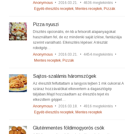
Anonymous
•
2016.03.21.
•
4636 megtekintés
•
Egyéb élesztős receptek
,
Mentes receptek
,
Pizzák
Pizza nyuszi
Díszítés opcionális, én kb a felsorolt alapanyagokat
használtam fel, de ez mindenki saját ízlése, fantáziája
szerint variálható. Elkészítés lépései: A tésztát
robotgép…
Anonymous
•
2016.03.21.
•
4454 megtekintés
•
Mentes receptek
,
Pizzák
Sajtos-szalámis háromszögek
Az élesztőt felfuttattam a langyos tejben 1 mk cukorral.A
száraz hozzávalókat elkevertem a dagasztógép
táljában.Majd hozzáadtam az élesztős tejet és
elkezdtem géppel…
Anonymous
•
2016.03.18.
•
4916 megtekintés
•
Egyéb élesztős receptek
,
Mentes receptek
Gluténmentes földimogyorós csók