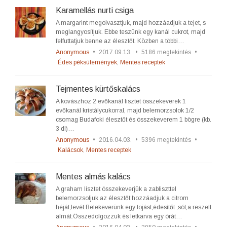
Karamellás nurti csiga
A margarint megolvasztjuk, majd hozzáadjuk a tejet, s
meglangyosítjuk. Ebbe teszünk egy kanál cukrot, majd
felfuttatjuk benne az élesztőt. Közben a többi…
Anonymous
•
2017.09.13.
•
5186 megtekintés
•
Édes péksütemények
,
Mentes receptek
Tejmentes kürtőskalács
A kovászhoz 2 evőkanál lisztet összekeverek 1
evőkanál kristálycukorral, majd belemorzsolok 1/2
csomag Budafoki élesztőt és összekeverem 1 bögre (kb.
3 dl)…
Anonymous
•
2016.04.03.
•
5396 megtekintés
•
Kalácsok
,
Mentes receptek
Mentes almás kalács
A graham lisztet összekeverjük a zabliszttel
belemorzsoljuk az élesztőt hozzáadjuk a citrom
héját,levét.Belekeverünk egy tojást,édesítőt ,sót,a reszelt
almát.Összedolgozzuk és letkarva egy órát…