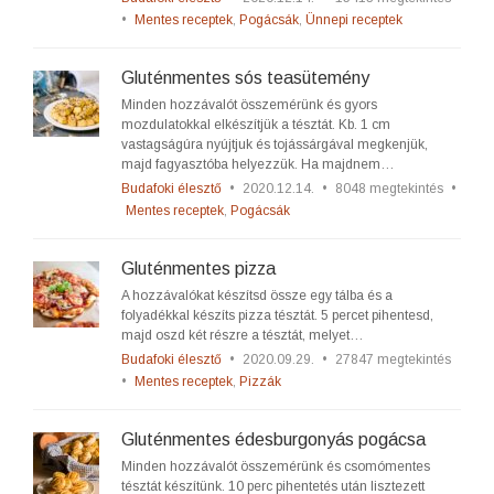
•
Mentes receptek
,
Pogácsák
,
Ünnepi receptek
Gluténmentes sós teasütemény
Minden hozzávalót összemérünk és gyors
mozdulatokkal elkészítjük a tésztát. Kb. 1 cm
vastagságúra nyújtjuk és tojássárgával megkenjük,
majd fagyasztóba helyezzük. Ha majdnem…
Budafoki élesztő
•
2020.12.14.
•
8048 megtekintés
•
Mentes receptek
,
Pogácsák
Gluténmentes pizza
A hozzávalókat készítsd össze egy tálba és a
folyadékkal készíts pizza tésztát. 5 percet pihentesd,
majd oszd két részre a tésztát, melyet…
Budafoki élesztő
•
2020.09.29.
•
27847 megtekintés
•
Mentes receptek
,
Pizzák
Gluténmentes édesburgonyás pogácsa
Minden hozzávalót összemérünk és csomómentes
tésztát készítünk. 10 perc pihentetés után lisztezett