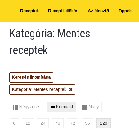
Receptek
Recept feltöltés
Az élesztő
Tippek
Kategória: Mentes
receptek
Keresés finomítása
Kategória: Mentes receptek
Négyzetes
Kompakt
Nagy
6
12
24
48
72
96
120