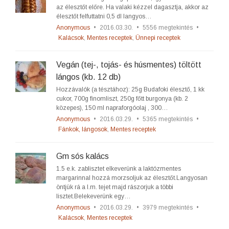
az élesztőt előre. Ha valaki kézzel dagasztja, akkor az
élesztőt felfuttatni 0,5 dl langyos…
Anonymous
•
2016.03.30.
•
5556 megtekintés
•
Kalácsok
,
Mentes receptek
,
Ünnepi receptek
Vegán (tej-, tojás- és húsmentes) töltött
lángos (kb. 12 db)
Hozzávalók (a tésztához): 25g Budafoki élesztő, 1 kk
cukor, 700g finomliszt, 250g főtt burgonya (kb. 2
közepes), 150 ml napraforgóolaj , 300…
Anonymous
•
2016.03.29.
•
5365 megtekintés
•
Fánkok, lángosok
,
Mentes receptek
Gm sós kalács
1.5 e.k. zablisztet elkeverünk a laktózmentes
margarinnal hozzá morzsoljuk az élesztőt.Langyosan
öntjük rá a l.m. tejet majd rászorjuk a többi
lisztet.Belekeverünk egy…
Anonymous
•
2016.03.29.
•
3979 megtekintés
•
Kalácsok
,
Mentes receptek