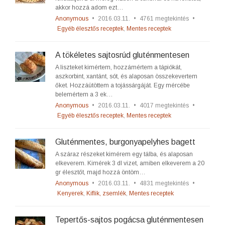
akkor hozzá adom ezt…
Anonymous
•
2016.03.11.
•
4761 megtekintés
•
Egyéb élesztős receptek
,
Mentes receptek
A tökéletes sajtosrúd gluténmentesen
A liszteket kimértem, hozzámértem a tápiókát,
aszkorbint, xantánt, sót, és alaposan összekevertem
őket. Hozzáütöttem a tojássárgáját. Egy mércébe
belemértem a 3 ek…
Anonymous
•
2016.03.11.
•
4017 megtekintés
•
Egyéb élesztős receptek
,
Mentes receptek
Gluténmentes, burgonyapelyhes bagett
A száraz részeket kimérem egy tálba, és alaposan
elkeverem. Kimérek 3 dl vizet, amiben elkeverem a 20
gr élesztőt, majd hozzá öntöm…
Anonymous
•
2016.03.11.
•
4831 megtekintés
•
Kenyerek
,
Kiflik, zsemlék
,
Mentes receptek
Tepertős-sajtos pogácsa gluténmentesen