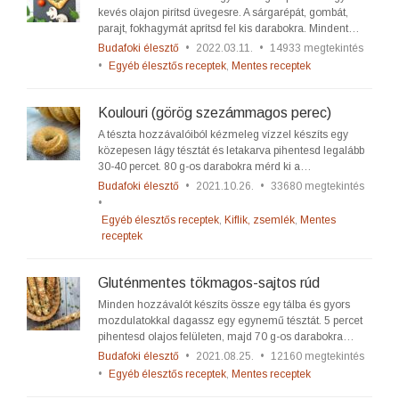
kevés olajon pirítsd üvegesre. A sárgarépát, gombát,
parajt, fokhagymát aprítsd fel kis darabokra. Mindent…
Budafoki élesztő
•
2022.03.11.
•
14933 megtekintés
•
Egyéb élesztős receptek
,
Mentes receptek
Koulouri (görög szezámmagos perec)
A tészta hozzávalóiból kézmeleg vízzel készíts egy
közepesen lágy tésztát és letakarva pihentesd legalább
30-40 percet. 80 g-os darabokra mérd ki a…
Budafoki élesztő
•
2021.10.26.
•
33680 megtekintés
•
Egyéb élesztős receptek
,
Kiflik, zsemlék
,
Mentes
receptek
Gluténmentes tökmagos-sajtos rúd
Minden hozzávalót készíts össze egy tálba és gyors
mozdulatokkal dagassz egy egynemű tésztát. 5 percet
pihentesd olajos felületen, majd 70 g-os darabokra…
Budafoki élesztő
•
2021.08.25.
•
12160 megtekintés
•
Egyéb élesztős receptek
,
Mentes receptek