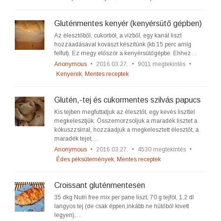
Gluténmentes kenyér (kenyérsütő gépben)
Az élesztőből, cukorból, a vízből, egy kanál liszt
hozzáadásával kovászt készítünk (kb 15 perc amíg
felfut). Ez megy először a kenyérsütőgépbe. Ehhez…
Anonymous
•
2016.03.27.
•
9011 megtekintés
•
Kenyerek
,
Mentes receptek
Glutén,-tej és cukormentes szilvás papucs
Kis tejben megfuttatjuk az élesztőt, egy kevés liszttel
megkelesztjük. Összemorzsoljuk a maradék lisztet a
kókuszzsírral, hozzáadjuk a megkelesztett élesztőt, a
maradék tejet,…
Anonymous
•
2016.03.27.
•
4530 megtekintés
•
Édes péksütemények
,
Mentes receptek
Croissant gluténmentesen
35 dkg Nutri free mix per pane liszt, 70 g tejföl, 1,2 dl
langyos tej (de csak éppen,inkább ne hűtőből kivett
legyen),…