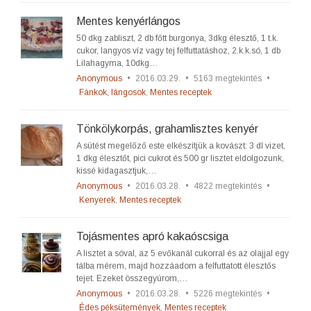
Mentes kenyérlángos
50 dkg zabliszt, 2 db főtt burgonya, 3dkg élesztő, 1 t.k.
cukor, langyos víz vagy tej felfuttatáshoz, 2.k.k.só, 1 db
Lilahagyma, 10dkg…
Anonymous
•
2016.03.29.
•
5163 megtekintés
•
Fánkok, lángosok
,
Mentes receptek
Tönkölykorpás, grahamlisztes kenyér
A sütést megelőző este elkészítjük a kovászt: 3 dl vizet,
1 dkg élesztőt, pici cukrot és 500 gr lisztet eldolgozunk,
kissé kidagasztjuk,…
Anonymous
•
2016.03.28.
•
4822 megtekintés
•
Kenyerek
,
Mentes receptek
Tojásmentes apró kakaóscsiga
A lisztet a sóval, az 5 evőkanál cukorral és az olajjal egy
tálba mérem, majd hozzáadom a felfuttatott élesztős
tejet. Ezeket összegyúrom,…
Anonymous
•
2016.03.28.
•
5226 megtekintés
•
Édes péksütemények
,
Mentes receptek