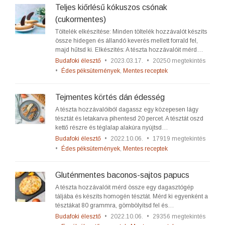
Teljes kiőrlésű kókuszos csónak
(cukormentes)
Töltelék elkészítése: Minden töltelék hozzávalót készíts
össze hidegen és állandó keverés mellett forrald fel,
majd hűtsd ki. Elkészítés: A tészta hozzávalóit mérd…
Budafoki élesztő
•
2023.03.17.
•
20250 megtekintés
•
Édes péksütemények
,
Mentes receptek
Tejmentes körtés dán édesség
A tészta hozzávalóiból dagassz egy közepesen lágy
tésztát és letakarva pihentesd 20 percet. A tésztát oszd
kettő részre és téglalap alakúra nyújtsd…
Budafoki élesztő
•
2022.10.06.
•
17919 megtekintés
•
Édes péksütemények
,
Mentes receptek
Gluténmentes baconos-sajtos papucs
A tészta hozzávalóit mérd össze egy dagasztógép
táljába és készíts homogén tésztát. Mérd ki egyenként a
tésztákat 80 grammra, gömbölyítsd fel és…
Budafoki élesztő
•
2022.10.06.
•
29356 megtekintés