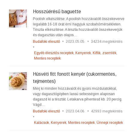
Hosszúérésű baguette
Poolish elkészítése: A poolish hozzávalóit összekeverve
legalább 16-18 órát érni hagyjuk szobahőmérsékleten.
Tészta elkészítése: A tészta hozzávalóit összekeverjük
és dagasztás után olajos…
Budafoki élesztő
•
2023.05.05.
•
34234 megtekintés
•
Egyéb élesztős receptek
,
Kenyerek
,
Kiflik, zsemlék
,
Mentes receptek
Húsvéti fitt fonott kenyér (cukormentes,
tejmentes)
Mérj ki minden hozzávalót és gyors mozdulatokkal,
vagy dagasztógépben lassú sebességen alaposan
dagaszd ki a tésztát. Letakarva pihentesd kb. 20 percig.
Vágd…
Budafoki élesztő
•
2023.04.06.
•
42993 megtekintés
•
Kalácsok
,
Kenyerek
,
Mentes receptek
,
Ünnepi receptek