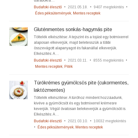
darabokra…
Budafoki élesztő
•
2021.05.18.
•
9407 megtekintés
•
Édes péksütemények
,
Mentes receptek
Gluténmentes sonkás-hagymás pite
Töltelék elkészítése: A tejszínt és a tojást egy botmixerrel
alaposan elkeverjük, majd beletesszük a többi
összevágott alapanyagot és fakanállal elkeverjük.
Elkészítés: A…
Budafoki élesztő
•
2021.03.11.
•
8555 megtekintés
•
Mentes receptek
,
Piték
Túrókrémes gyümölcsös pite (cukormentes,
laktózmentes)
Töltelék elkészítése: A túróhoz mindent hozzáadunk,
kivéve a gyümölcsöt és egy botmixerrel krémesre
keverjük. Végül óvatosan belekeverjük a gyümölcsöt is.
Elkészítés: A…
Budafoki élesztő
•
2021.03.10.
•
10032 megtekintés
•
Édes péksütemények
,
Mentes receptek