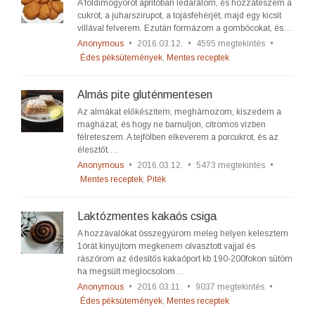
A földimogyorót aprítóban ledarálom, és hozzáteszem a
cukrot, a juharszirupot, a tojásfehérjét, majd egy kicsit
villával felverem. Ezután formázom a gombócokat, és…
Anonymous
•
2016.03.12.
•
4595 megtekintés
•
Édes péksütemények
,
Mentes receptek
Almás pite gluténmentesen
Az almákat előkészítem, meghámozom, kiszedem a
magházat, és hogy ne barnuljon, citromos vízben
félreteszem. A tejfölben elkeverem a porcukrot, és az
élesztőt.…
Anonymous
•
2016.03.12.
•
5473 megtekintés
•
Mentes receptek
,
Piték
Laktózmentes kakaós csiga
A hozzávalókat összegyúrom meleg helyen kelesztem
1órát kinyújtom megkenem olvasztott vajjal és
rászórom az édesítős kakaóport kb 190-200fokon sütöm
ha megsült meglocsolom…
Anonymous
•
2016.03.11.
•
9037 megtekintés
•
Édes péksütemények
,
Mentes receptek