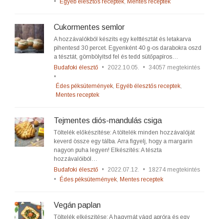
•
Egyéb élesztős receptek
,
Mentes receptek
Cukormentes semlor
A hozzávalókból készíts egy kelttésztát és letakarva
pihentesd 30 percet. Egyenként 40 g-os darabokra oszd
a tésztát, gömbölyítsd fel és tedd sütőpapíros…
Budafoki élesztő
•
2022.10.05.
•
34057 megtekintés
•
Édes péksütemények
,
Egyéb élesztős receptek
,
Mentes receptek
Tejmentes diós-mandulás csiga
Töltelék előkészítése: A töltelék minden hozzávalóját
keverd össze egy tálba. Arra figyelj, hogy a margarin
nagyon puha legyen! Elkészítés: A tészta
hozzávalóiból…
Budafoki élesztő
•
2022.07.12.
•
18274 megtekintés
•
Édes péksütemények
,
Mentes receptek
Vegán paplan
Töltelék elkészítése: A hagymát vágd apróra és egy