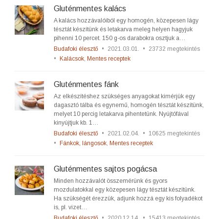
Gluténmentes kalács
A kalács hozzávalóiból egy homogén, közepesen lágy
tésztát készítünk és letakarva meleg helyen hagyjuk
pihenni 10 percet. 150 g-os darabokra osztjuk a…
Budafoki élesztő
•
2021.03.01.
•
23732 megtekintés
•
Kalácsok
,
Mentes receptek
Gluténmentes fánk
Az elkészítéshez szükséges anyagokat kimérjük egy
dagasztó tálba és egynemű, homogén tésztát készítünk,
melyet 10 percig letakarva pihentetünk. Nyújtófával
kinyújtjuk kb. 1…
Budafoki élesztő
•
2021.02.04.
•
10625 megtekintés
•
Fánkok, lángosok
,
Mentes receptek
Gluténmentes sajtos pogácsa
Minden hozzávalót összemérünk és gyors
mozdulatokkal egy közepesen lágy tésztát készítünk.
Ha szükségét érezzük, adjunk hozzá egy kis folyadékot
is, pl. vizet…
Budafoki élesztő
•
2020.12.14.
•
15413 megtekintés