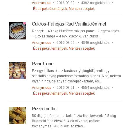
Anonymous
•
2016.03.22.
•
4392 megtekintés
•
Édes péksütemények
,
Mentes receptek
Cukros-Fahéjas Rúd Vaníliakrémmel
Recept: – 40 dkg Nutrifree mix per pane – 1 egész tojás
+ 1 tojás sárga – 4 evk. cukor -1 van.cukor…
Anonymous
•
2016.03.22.
•
4849 megtekintés
•
Édes péksütemények
,
Mentes receptek
Panettone
Ez egy tipikus olasz karácsonyi „kuglóf”, amit egy
speciális agyag panettone formában sütnek. Nos, nekem
olyan nincs, de agyag cserepet kaptam, és…
Anonymous
•
2016.03.21.
•
4554 megtekintés
•
Édes péksütemények
,
Mentes receptek
Pizza muffin
50 dkg gluténmentes kelt tészta liszt keverék, 2,5 dkg
Budafoki friss élesztő, 4 ek olívaolaj (nálam
fokhagymás), 4-5 dl víz, só ízlés…