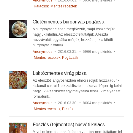
Anonymous
•
2016.04.03.
•
3950 megtekintés
•
Kalácsok
,
Mentes receptek
Gluténmentes burgonyás pogácsa
A burgonyát héjában megfőzzük, majd összetörjük,
hagyjuk kihűlni. Az élesztőt felfuttatjuk. A tészta
hozzávalóit egy tálba mérjük, hozzáadjuk a kihűlt
burgonyát. Könnyű…
Anonymous
•
2016.03.31.
•
5966 megtekintés
•
Mentes receptek
,
Pogácsák
Laktózmentes virág pizza
Az élesztőt langyos vízben elmorzsoljuk hozzáadunk
kiskanál cukrot 1 e.k.zablisztet letakarva 10 percig kelni
hagyjuk.A zablisztet egy mély tálba tesszük mélyedést
formálunk…
Anonymous
•
2016.03.30.
•
8004 megtekintés
•
Mentes receptek
,
Pizzák
Foszlós (tejmentes) húsvéti kalács
Mivel nekem dagasztógépem van, így nem futtattam fel