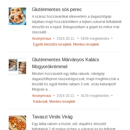
Gluténmentes sós perec
A száraz hozzávalókat elkevertem a dagasztógép
táljában,majd hozzáöntöttem a tejben,cukorral felfuttatott
élesztőt és a tojást. Bekapcsoltam a gépet és mikor már
összeállt…
Anonymous
•
2016.03.11.
•
5809 megtekintés
•
Egyéb élesztős receptek
,
Mentes receptek
Glutènmentes Márvànyos Kalács
Mogyorókrémmel
Minden hozzávalót egy tálba rakunk, robotgép
dagasztófejével összedolgozzuk, majd megfelezzük a
tésztát! Az egyik felébe raktam 3 evk. cicás kakaóport!
Megvan a…
Anonymous
•
2016.03.11.
•
4139 megtekintés
•
Kalácsok
,
Mentes receptek
Tavaszi Virslis Virág
Egy tálba rakom a lisztet, sót, olajat!Az élesztőt
felfuttatjuk 2 dl meleg vízben a cukorral és ha felfutott,