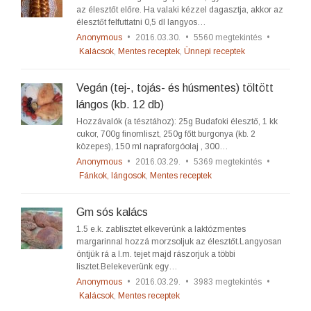
az élesztőt előre. Ha valaki kézzel dagasztja, akkor az
élesztőt felfuttatni 0,5 dl langyos…
Anonymous
•
2016.03.30.
•
5560 megtekintés
•
Kalácsok
,
Mentes receptek
,
Ünnepi receptek
Vegán (tej-, tojás- és húsmentes) töltött
lángos (kb. 12 db)
Hozzávalók (a tésztához): 25g Budafoki élesztő, 1 kk
cukor, 700g finomliszt, 250g főtt burgonya (kb. 2
közepes), 150 ml napraforgóolaj , 300…
Anonymous
•
2016.03.29.
•
5369 megtekintés
•
Fánkok, lángosok
,
Mentes receptek
Gm sós kalács
1.5 e.k. zablisztet elkeverünk a laktózmentes
margarinnal hozzá morzsoljuk az élesztőt.Langyosan
öntjük rá a l.m. tejet majd rászorjuk a többi
lisztet.Belekeverünk egy…
Anonymous
•
2016.03.29.
•
3983 megtekintés
•
Kalácsok
,
Mentes receptek