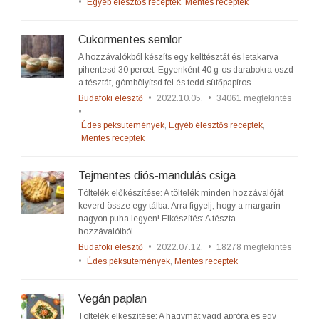
•
Egyéb élesztős receptek
,
Mentes receptek
Cukormentes semlor
A hozzávalókból készíts egy kelttésztát és letakarva
pihentesd 30 percet. Egyenként 40 g-os darabokra oszd
a tésztát, gömbölyítsd fel és tedd sütőpapíros…
Budafoki élesztő
•
2022.10.05.
•
34061 megtekintés
•
Édes péksütemények
,
Egyéb élesztős receptek
,
Mentes receptek
Tejmentes diós-mandulás csiga
Töltelék előkészítése: A töltelék minden hozzávalóját
keverd össze egy tálba. Arra figyelj, hogy a margarin
nagyon puha legyen! Elkészítés: A tészta
hozzávalóiból…
Budafoki élesztő
•
2022.07.12.
•
18278 megtekintés
•
Édes péksütemények
,
Mentes receptek
Vegán paplan
Töltelék elkészítése: A hagymát vágd apróra és egy