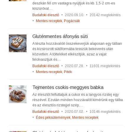
deszkán fél cm vastagra nyújtjuk és kb. 1,5-2 cm-es
kiszúróval…
Budafoki élesztő
•
2020.09.10.
•
20142 megtekintés
•
Mentes receptek
,
Pogácsák
Gluténmentes áfonyás süti
A tészta hozzávalóit összekeverjük alaposan egy tálban
és kizsírozott sütőformába tesszük bekeverés után
közvetlen. A tölteléket elkészítjük, azaz a vajat
felolvasztjuk és…
Budafoki élesztő
•
2020.07.28.
•
11601 megtekintés
•
Mentes receptek
,
Piték
Tejmentes csokis-meggyes babka
Az élesztőt felfuttatjuk a cukor és a langyos rizstej egy
részével. Ezután minden hozzávalót kimérünk egy tálba
és az élesztős rizstejjel szép,…
Budafoki élesztő
•
2020.07.02.
•
10146 megtekintés
•
Édes péksütemények
,
Mentes receptek