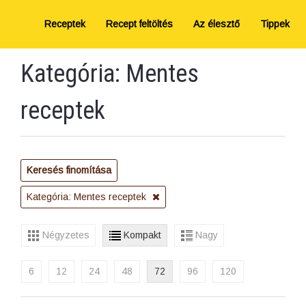
Receptek
Recept feltöltés
Az élesztő
Tippek
Kategória: Mentes
receptek
Keresés finomítása
Kategória: Mentes receptek
Négyzetes
Kompakt
Nagy
6
12
24
48
72
96
120