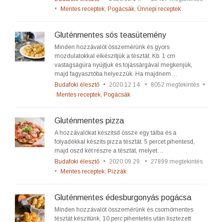
•
Mentes receptek
,
Pogácsák
,
Ünnepi receptek
Gluténmentes sós teasütemény
Minden hozzávalót összemérünk és gyors
mozdulatokkal elkészítjük a tésztát. Kb. 1 cm
vastagságúra nyújtjuk és tojássárgával megkenjük,
majd fagyasztóba helyezzük. Ha majdnem…
Budafoki élesztő
•
2020.12.14.
•
8052 megtekintés
•
Mentes receptek
,
Pogácsák
Gluténmentes pizza
A hozzávalókat készítsd össze egy tálba és a
folyadékkal készíts pizza tésztát. 5 percet pihentesd,
majd oszd két részre a tésztát, melyet…
Budafoki élesztő
•
2020.09.29.
•
27899 megtekintés
•
Mentes receptek
,
Pizzák
Gluténmentes édesburgonyás pogácsa
Minden hozzávalót összemérünk és csomómentes
tésztát készítünk. 10 perc pihentetés után lisztezett