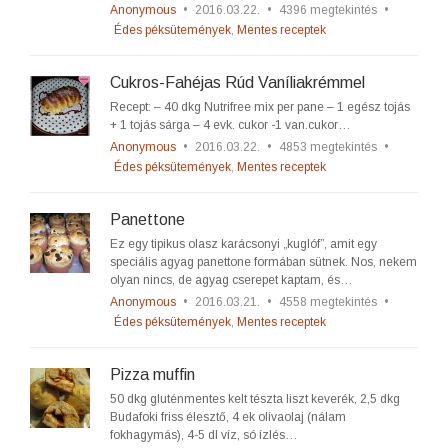
Anonymous
•
2016.03.22.
•
4396 megtekintés
•
Édes péksütemények
,
Mentes receptek
Cukros-Fahéjas Rúd Vaníliakrémmel
Recept: – 40 dkg Nutrifree mix per pane – 1 egész tojás
+ 1 tojás sárga – 4 evk. cukor -1 van.cukor…
Anonymous
•
2016.03.22.
•
4853 megtekintés
•
Édes péksütemények
,
Mentes receptek
Panettone
Ez egy tipikus olasz karácsonyi „kuglóf”, amit egy
speciális agyag panettone formában sütnek. Nos, nekem
olyan nincs, de agyag cserepet kaptam, és…
Anonymous
•
2016.03.21.
•
4558 megtekintés
•
Édes péksütemények
,
Mentes receptek
Pizza muffin
50 dkg gluténmentes kelt tészta liszt keverék, 2,5 dkg
Budafoki friss élesztő, 4 ek olívaolaj (nálam
fokhagymás), 4-5 dl víz, só ízlés…