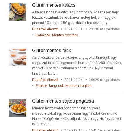
Gluténmentes kalács
A kalács hozzávalóiból egy homogén, közepesen lágy
tésztát készítünk és letakarva meleg helyen hagyjuk
pihenni 10 percet. 150 g-os darabokra osztjuk a…
Budafoki élesztő
•
2021.03.01.
•
23736 megtekintés
•
Kalácsok
,
Mentes receptek
Gluténmentes fánk
Az elkészítéshez szükséges anyagokat kimérjük egy
dagasztó tálba és egynemű, homogén tésztát készítünk,
melyet 10 percig letakarva pihentetünk. Nyújtófával
kinyújtjuk kb. 1…
Budafoki élesztő
•
2021.02.04.
•
10629 megtekintés
•
Fánkok, lángosok
,
Mentes receptek
Gluténmentes sajtos pogácsa
Minden hozzávalót összemérünk és gyors
mozdulatokkal egy közepesen lágy tésztát készítünk.
Ha szükségét érezzük, adjunk hozzá egy kis folyadékot
is, pl. vizet…
Budafoki élesztő
•
2020.12.14.
•
15417 megtekintés