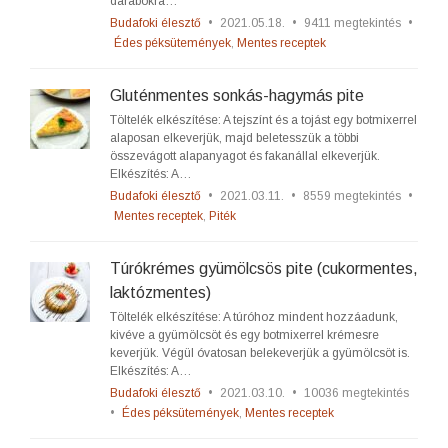
darabokra…
Budafoki élesztő
•
2021.05.18.
•
9411 megtekintés
•
Édes péksütemények
,
Mentes receptek
Gluténmentes sonkás-hagymás pite
Töltelék elkészítése: A tejszínt és a tojást egy botmixerrel
alaposan elkeverjük, majd beletesszük a többi
összevágott alapanyagot és fakanállal elkeverjük.
Elkészítés: A…
Budafoki élesztő
•
2021.03.11.
•
8559 megtekintés
•
Mentes receptek
,
Piték
Túrókrémes gyümölcsös pite (cukormentes,
laktózmentes)
Töltelék elkészítése: A túróhoz mindent hozzáadunk,
kivéve a gyümölcsöt és egy botmixerrel krémesre
keverjük. Végül óvatosan belekeverjük a gyümölcsöt is.
Elkészítés: A…
Budafoki élesztő
•
2021.03.10.
•
10036 megtekintés
•
Édes péksütemények
,
Mentes receptek