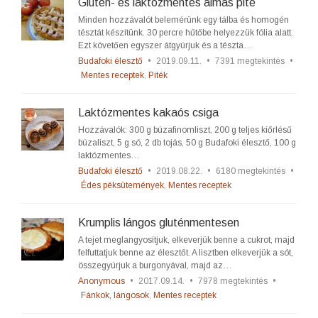
Glutén- és laktózmentes almás pite
Minden hozzávalót belemérünk egy tálba és homogén
tésztát készítünk. 30 percre hűtőbe helyezzük fólia alatt.
Ezt követően egyszer átgyúrjuk és a tészta…
Budafoki élesztő
•
2019.09.11.
•
7391 megtekintés
•
Mentes receptek
,
Piték
Laktózmentes kakaós csiga
Hozzávalók: 300 g búzafinomliszt, 200 g teljes kiőrlésű
búzaliszt, 5 g só, 2 db tojás, 50 g Budafoki élesztő, 100 g
laktózmentes…
Budafoki élesztő
•
2019.08.22.
•
6180 megtekintés
•
Édes péksütemények
,
Mentes receptek
Krumplis lángos gluténmentesen
A tejet meglangyosítjuk, elkeverjük benne a cukrot, majd
felfuttatjuk benne az élesztőt. A lisztben elkeverjük a sót,
összegyúrjuk a burgonyával, majd az…
Anonymous
•
2017.09.14.
•
7978 megtekintés
•
Fánkok, lángosok
,
Mentes receptek