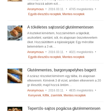
akkor hozzá adom ezt…
Anonymous
•
2016.03.11.
•
4765 megtekintés
•
Egyéb élesztős receptek
,
Mentes receptek
A tökéletes sajtosrúd gluténmentesen
A liszteket kimértem, hozzámértem a tápiókát,
aszkorbint, xantánt, sót, és alaposan összekevertem
őket. Hozzáütöttem a tojássárgáját. Egy mércébe
belemértem a 3 ek…
Anonymous
•
2016.03.11.
•
4021 megtekintés
•
Egyéb élesztős receptek
,
Mentes receptek
Gluténmentes, burgonyapelyhes bagett
A száraz részeket kimérem egy tálba, és alaposan
elkeverem. Kimérek 3 dl vizet, amiben elkeverem a 20
gr élesztőt, majd hozzá öntöm…
Anonymous
•
2016.03.11.
•
4835 megtekintés
•
Kenyerek
,
Kiflik, zsemlék
,
Mentes receptek
Tepertős-sajtos pogácsa gluténmentesen