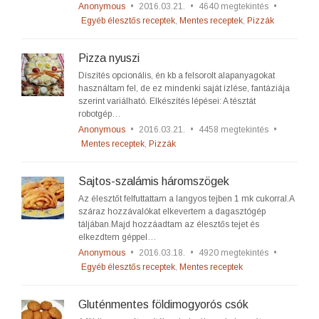
Anonymous
•
2016.03.21.
•
4640 megtekintés
•
Egyéb élesztős receptek
,
Mentes receptek
,
Pizzák
Pizza nyuszi
Díszítés opcionális, én kb a felsorolt alapanyagokat
használtam fel, de ez mindenki saját ízlése, fantáziája
szerint variálható. Elkészítés lépései: A tésztát
robotgép…
Anonymous
•
2016.03.21.
•
4458 megtekintés
•
Mentes receptek
,
Pizzák
Sajtos-szalámis háromszögek
Az élesztőt felfuttattam a langyos tejben 1 mk cukorral.A
száraz hozzávalókat elkevertem a dagasztógép
táljában.Majd hozzáadtam az élesztős tejet és
elkezdtem géppel…
Anonymous
•
2016.03.18.
•
4920 megtekintés
•
Egyéb élesztős receptek
,
Mentes receptek
Gluténmentes földimogyorós csók