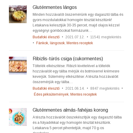
Gluténmentes lángos
Minden hozzávalót összemérünk egy dagasztó tálba és
gyors mozdulatokkal homogén tésztát készítünk!
Letakarva kelesztjük 30-35 percet, majd olajos kézzel
egységnyi gombócokat formázunk…
Budafoki élesztő
•
2021.07.12.
•
11541 megtekintés
•
Fánkok, lángosok
,
Mentes receptek
Ribizlis-túrós csiga (cukormentes)
Töltelék elkészítése: Ribizli kivételével a töltelék
hozzávalóit egy tálba mérjük és botmixerrel krémesre
keverjük. Sütemény elkészítése: A tészta hozzávalóit
összemérjük egy tálba…
Budafoki élesztő
•
2021.06.14.
•
8847 megtekintés
•
Édes péksütemények
,
Mentes receptek
Gluténmentes almás-fahéjas korong
A tészta hozzávalóit összekészítjük egy dagasztó tálba
és a folyadékkal egy homogén tésztát készítünk.
Letakarva 5 percet pihentetjük, majd 70 g-os