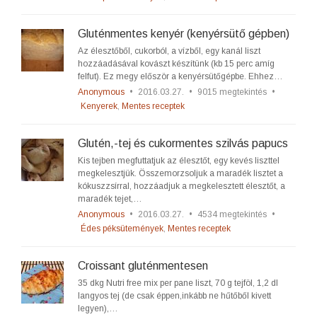
Gluténmentes kenyér (kenyérsütő gépben)
Az élesztőből, cukorból, a vízből, egy kanál liszt
hozzáadásával kovászt készítünk (kb 15 perc amíg
felfut). Ez megy először a kenyérsütőgépbe. Ehhez…
Anonymous
•
2016.03.27.
•
9015 megtekintés
•
Kenyerek
,
Mentes receptek
Glutén,-tej és cukormentes szilvás papucs
Kis tejben megfuttatjuk az élesztőt, egy kevés liszttel
megkelesztjük. Összemorzsoljuk a maradék lisztet a
kókuszzsírral, hozzáadjuk a megkelesztett élesztőt, a
maradék tejet,…
Anonymous
•
2016.03.27.
•
4534 megtekintés
•
Édes péksütemények
,
Mentes receptek
Croissant gluténmentesen
35 dkg Nutri free mix per pane liszt, 70 g tejföl, 1,2 dl
langyos tej (de csak éppen,inkább ne hűtőből kivett
legyen),…