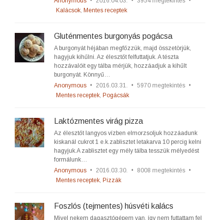
Anonymous
•
2016.04.03.
•
3954 megtekintés
•
Kalácsok
,
Mentes receptek
Gluténmentes burgonyás pogácsa
A burgonyát héjában megfőzzük, majd összetörjük,
hagyjuk kihűlni. Az élesztőt felfuttatjuk. A tészta
hozzávalóit egy tálba mérjük, hozzáadjuk a kihűlt
burgonyát. Könnyű…
Anonymous
•
2016.03.31.
•
5970 megtekintés
•
Mentes receptek
,
Pogácsák
Laktózmentes virág pizza
Az élesztőt langyos vízben elmorzsoljuk hozzáadunk
kiskanál cukrot 1 e.k.zablisztet letakarva 10 percig kelni
hagyjuk.A zablisztet egy mély tálba tesszük mélyedést
formálunk…
Anonymous
•
2016.03.30.
•
8008 megtekintés
•
Mentes receptek
,
Pizzák
Foszlós (tejmentes) húsvéti kalács
Mivel nekem dagasztógépem van, így nem futtattam fel