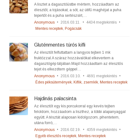
A lisztet a dagasztóüstbe mértem, hozzáadtam az
élesztőt, a tojásokat, a sót, az útifű maghéjat a puha
tepertőt és a puha sertészsírt,…
Anonymous
•
2016.03.11.
•
4434 megtekintés
•
Mentes receptek
,
Pogácsák
Gluténmentes túrós kifli
Az élesztőt felfuttattam a langyos tejben 1 mk
fruktózzal.A száraz hozzávalókat elkevertem a
dagasztógép táljában.Majd hozzáadtam az élesztős
tejet és elkezdtem géppel…
Anonymous
•
2016.03.10.
•
4691 megtekintés
•
Édes péksütemények
,
Kiflik, zsemlék
,
Mentes receptek
Hajdinás palacsinta
Az élesztőt egy kis porcukorral egy kevés tejben
feloldom, hozzáadom a liszthez, a többi alapanyaggal
együtt. A tésztát alaposan kidolgozom, pihentetem,
utána forró,…
Anonymous
•
2016.02.19.
•
4359 megtekintés
•
Egyéb élesztős receptek
,
Mentes receptek