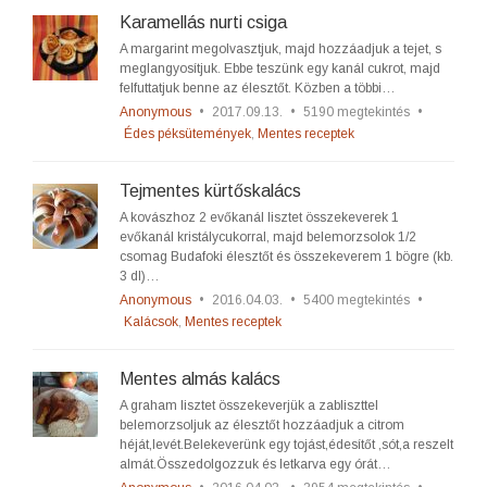
Karamellás nurti csiga
A margarint megolvasztjuk, majd hozzáadjuk a tejet, s
meglangyosítjuk. Ebbe teszünk egy kanál cukrot, majd
felfuttatjuk benne az élesztőt. Közben a többi…
Anonymous
•
2017.09.13.
•
5190 megtekintés
•
Édes péksütemények
,
Mentes receptek
Tejmentes kürtőskalács
A kovászhoz 2 evőkanál lisztet összekeverek 1
evőkanál kristálycukorral, majd belemorzsolok 1/2
csomag Budafoki élesztőt és összekeverem 1 bögre (kb.
3 dl)…
Anonymous
•
2016.04.03.
•
5400 megtekintés
•
Kalácsok
,
Mentes receptek
Mentes almás kalács
A graham lisztet összekeverjük a zabliszttel
belemorzsoljuk az élesztőt hozzáadjuk a citrom
héját,levét.Belekeverünk egy tojást,édesítőt ,sót,a reszelt
almát.Összedolgozzuk és letkarva egy órát…