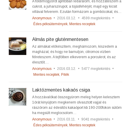
A földimogyorót aprítóban ledarálom, és hozzáteszem a
cukrot, a juharszirupot, a tojásfehérjét, majd egy kicsit
villával felverem. Ezután formázom a gombócokat, és…
Anonymous
•
2016.03.12.
•
4599 megtekintés
•
Édes péksütemények
,
Mentes receptek
Almás pite gluténmentesen
Az almákat előkészítem, meghámozom, kiszedem a
magházat, és hogy ne barnuljon, citromos vízben
félreteszem. A tejfölben elkeverem a porcukrot, és az
élesztőt.…
Anonymous
•
2016.03.12.
•
5477 megtekintés
•
Mentes receptek
,
Piték
Laktózmentes kakaós csiga
A hozzávalókat összegyúrom meleg helyen kelesztem
1órát kinyújtom megkenem olvasztott vajjal és
rászórom az édesítős kakaóport kb 190-200fokon sütöm
ha megsült meglocsolom…
Anonymous
•
2016.03.11.
•
9041 megtekintés
•
Édes péksütemények
,
Mentes receptek