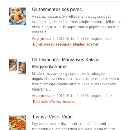
Gluténmentes sós perec
A száraz hozzávalókat elkevertem a dagasztógép
táljában,majd hozzáöntöttem a tejben,cukorral felfuttatott
élesztőt és a tojást. Bekapcsoltam a gépet és mikor már
összeállt…
Anonymous
•
2016.03.11.
•
5813 megtekintés
•
Egyéb élesztős receptek
,
Mentes receptek
Glutènmentes Márvànyos Kalács
Mogyorókrémmel
Minden hozzávalót egy tálba rakunk, robotgép
dagasztófejével összedolgozzuk, majd megfelezzük a
tésztát! Az egyik felébe raktam 3 evk. cicás kakaóport!
Megvan a…
Anonymous
•
2016.03.11.
•
4143 megtekintés
•
Kalácsok
,
Mentes receptek
Tavaszi Virslis Virág
Egy tálba rakom a lisztet, sót, olajat!Az élesztőt
felfuttatjuk 2 dl meleg vízben a cukorral és ha felfutott,