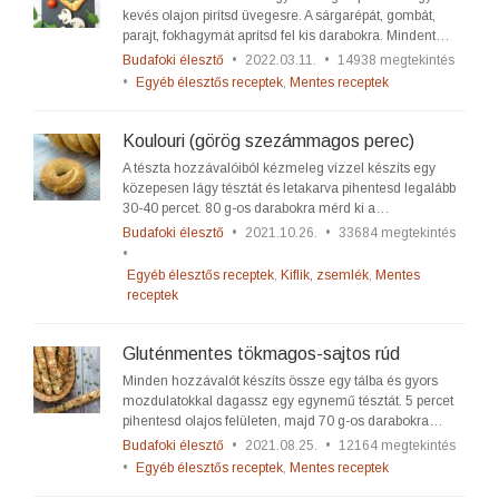
kevés olajon pirítsd üvegesre. A sárgarépát, gombát,
parajt, fokhagymát aprítsd fel kis darabokra. Mindent…
Budafoki élesztő
•
2022.03.11.
•
14938 megtekintés
•
Egyéb élesztős receptek
,
Mentes receptek
Koulouri (görög szezámmagos perec)
A tészta hozzávalóiból kézmeleg vízzel készíts egy
közepesen lágy tésztát és letakarva pihentesd legalább
30-40 percet. 80 g-os darabokra mérd ki a…
Budafoki élesztő
•
2021.10.26.
•
33684 megtekintés
•
Egyéb élesztős receptek
,
Kiflik, zsemlék
,
Mentes
receptek
Gluténmentes tökmagos-sajtos rúd
Minden hozzávalót készíts össze egy tálba és gyors
mozdulatokkal dagassz egy egynemű tésztát. 5 percet
pihentesd olajos felületen, majd 70 g-os darabokra…
Budafoki élesztő
•
2021.08.25.
•
12164 megtekintés
•
Egyéb élesztős receptek
,
Mentes receptek