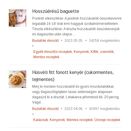
Hosszúérésű baguette
Poolish elkészítése: A poolish hozzávalóit összekeverve
legalább 16-18 órát érni hagyjuk szobahőmérsékleten.
Tészta elkészítése: A tészta hozzávalóit összekeverjük
és dagasztás után olajos…
Budafoki élesztő
•
2023.05.05.
•
34258 megtekintés
•
Egyéb élesztős receptek
,
Kenyerek
,
Kiflik, zsemlék
,
Mentes receptek
Húsvéti fitt fonott kenyér (cukormentes,
tejmentes)
Mérj ki minden hozzávalót és gyors mozdulatokkal,
vagy dagasztógépben lassú sebességen alaposan
dagaszd ki a tésztát. Letakarva pihentesd kb. 20 percig.
Vágd…
Budafoki élesztő
•
2023.04.06.
•
42997 megtekintés
•
Kalácsok
,
Kenyerek
,
Mentes receptek
,
Ünnepi receptek