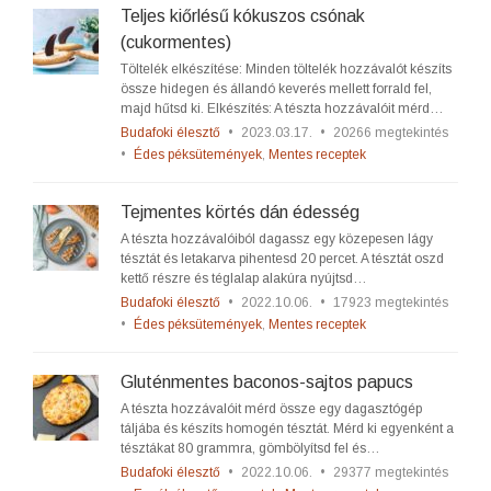
Teljes kiőrlésű kókuszos csónak
(cukormentes)
Töltelék elkészítése: Minden töltelék hozzávalót készíts
össze hidegen és állandó keverés mellett forrald fel,
majd hűtsd ki. Elkészítés: A tészta hozzávalóit mérd…
Budafoki élesztő
•
2023.03.17.
•
20266 megtekintés
•
Édes péksütemények
,
Mentes receptek
Tejmentes körtés dán édesség
A tészta hozzávalóiból dagassz egy közepesen lágy
tésztát és letakarva pihentesd 20 percet. A tésztát oszd
kettő részre és téglalap alakúra nyújtsd…
Budafoki élesztő
•
2022.10.06.
•
17923 megtekintés
•
Édes péksütemények
,
Mentes receptek
Gluténmentes baconos-sajtos papucs
A tészta hozzávalóit mérd össze egy dagasztógép
táljába és készíts homogén tésztát. Mérd ki egyenként a
tésztákat 80 grammra, gömbölyítsd fel és…
Budafoki élesztő
•
2022.10.06.
•
29377 megtekintés