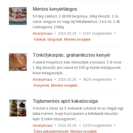
Mentes kenyérlángos
50 dkg zabliszt, 2 db főtt burgonya, 3dkg élesztő, 1 t.k.
cukor, langyos víz vagy tej felfuttatáshoz, 2.k.k.só, 1 db
Lilahagyma, 10dkg…
Anonymous
•
2016.03.29.
•
5167 megtekintés
•
Fánkok, lángosok
,
Mentes receptek
Tönkölykorpás, grahamlisztes kenyér
A sütést megelőző este elkészítjük a kovászt: 3 dl vizet,
1 dkg élesztőt, pici cukrot és 500 gr lisztet eldolgozunk,
kissé kidagasztjuk,…
Anonymous
•
2016.03.28.
•
4826 megtekintés
•
Kenyerek
,
Mentes receptek
Tojásmentes apró kakaóscsiga
A lisztet a sóval, az 5 evőkanál cukorral és az olajjal egy
tálba mérem, majd hozzáadom a felfuttatott élesztős
tejet. Ezeket összegyúrom,…
Anonymous
•
2016.03.28.
•
5230 megtekintés
•
Édes péksütemények
,
Mentes receptek