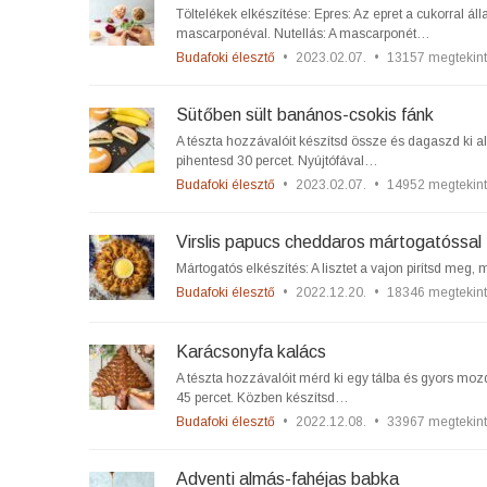
Töltelékek elkészítése: Epres: Az epret a cukorral ál
mascarponéval. Nutellás: A mascarponét…
Budafoki élesztő
•
2023.02.07.
•
13157 megtekin
Sütőben sült banános-csokis fánk
A tészta hozzávalóit készítsd össze és dagaszd ki a
pihentesd 30 percet. Nyújtófával…
Budafoki élesztő
•
2023.02.07.
•
14952 megtekin
Virslis papucs cheddaros mártogatóssal
Mártogatós elkészítés: A lisztet a vajon pirítsd meg, 
Budafoki élesztő
•
2022.12.20.
•
18346 megtekin
Karácsonyfa kalács
A tészta hozzávalóit mérd ki egy tálba és gyors moz
45 percet. Közben készítsd…
Budafoki élesztő
•
2022.12.08.
•
33967 megtekin
Adventi almás-fahéjas babka