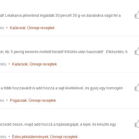
t! Letakarva pihentesd legalább 30 percet! 30 g-os darabokra vágd fel a
tés
•
Kalácsok
,
Ünnepi receptek
n, kb. 5 percig keverés mellett forrald! Kihűlés után használd! Elkészítés: A
ntés
•
Kalácsok
,
Ünnepi receptek
 a többi hozzávalót is add hozzá a sajt kivételével, és gyúrj egy homogén
tés
•
Pogácsák
,
Ünnepi receptek
rzsold össze, majd add hozzá a tojássárgáját, a tejet, és készíts egy
ntés
•
Édes péksütemények
,
Ünnepi receptek