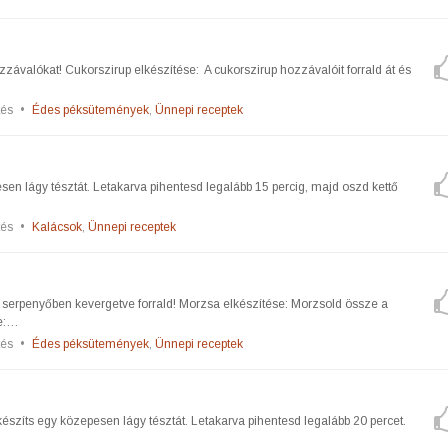
ozzávalókat! Cukorszirup elkészítése: A cukorszirup hozzávalóit forrald át és
tés
•
Édes péksütemények
,
Ünnepi receptek
sen lágy tésztát. Letakarva pihentesd legalább 15 percig, majd oszd kettő
tés
•
Kalácsok
,
Ünnepi receptek
cig serpenyőben kevergetve forrald! Morzsa elkészítése: Morzsold össze a
se:…
tés
•
Édes péksütemények
,
Ünnepi receptek
készíts egy közepesen lágy tésztát. Letakarva pihentesd legalább 20 percet.