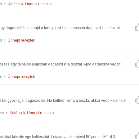
s
•
Kalácsok
,
Ünnepi receptek
egy dagasztótálba, majd a langyos vízzel alaposan dagaszd ki a tésztát.
s
•
Ünnepi receptek
össze egy tálba és alaposan dagaszd ki a tésztát. Apró darabokra vágott
s
•
Ünnepi receptek
 langyos tejjel dagaszd be. Ha kellően sima a tészta, akkor vedd kettő felé,
és
•
Kalácsok
,
Ünnepi receptek
tokkal készíts egy kelttésztát. Letakarva pihentesd 50 percet. Mérd 3