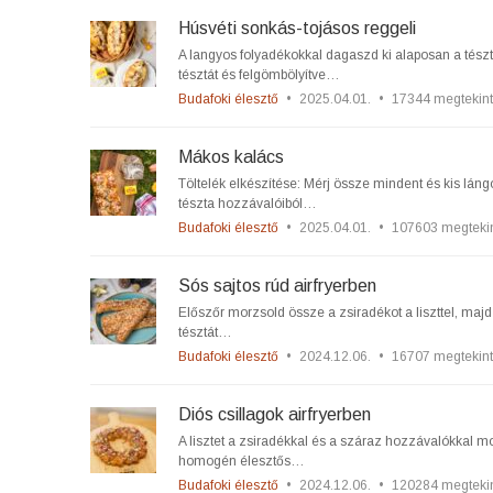
Húsvéti sonkás-tojásos reggeli
A langyos folyadékokkal dagaszd ki alaposan a tésztá
tésztát és felgömbölyítve…
Budafoki élesztő
•
2025.04.01.
•
17344 megtekin
Mákos kalács
Töltelék elkészítése: Mérj össze mindent és kis lángo
tészta hozzávalóiból…
Budafoki élesztő
•
2025.04.01.
•
107603 megteki
Sós sajtos rúd airfryerben
Előszőr morzsold össze a zsiradékot a liszttel, majd
tésztát…
Budafoki élesztő
•
2024.12.06.
•
16707 megtekin
Diós csillagok airfryerben
A lisztet a zsiradékkal és a száraz hozzávalókkal mo
homogén élesztős…
Budafoki élesztő
•
2024.12.06.
•
120284 megteki