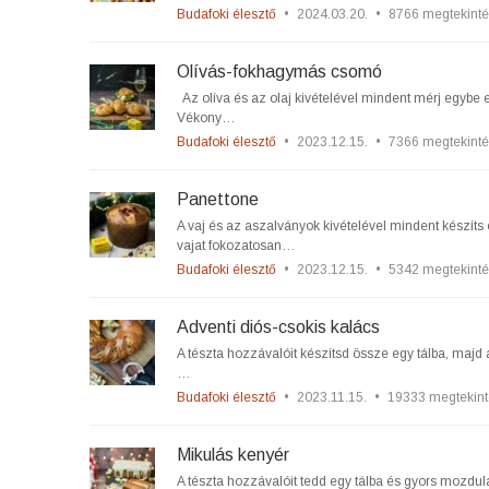
Budafoki élesztő
•
2024.03.20.
•
8766 megtekinté
Olívás-fokhagymás csomó
Az olíva és az olaj kivételével mindent mérj egybe 
Vékony…
Budafoki élesztő
•
2023.12.15.
•
7366 megtekinté
Panettone
A vaj és az aszalványok kivételével mindent készíts 
vajat fokozatosan…
Budafoki élesztő
•
2023.12.15.
•
5342 megtekinté
Adventi diós-csokis kalács
A tészta hozzávalóit készítsd össze egy tálba, majd a
…
Budafoki élesztő
•
2023.11.15.
•
19333 megtekint
Mikulás kenyér
A tészta hozzávalóit tedd egy tálba és gyors mozdula