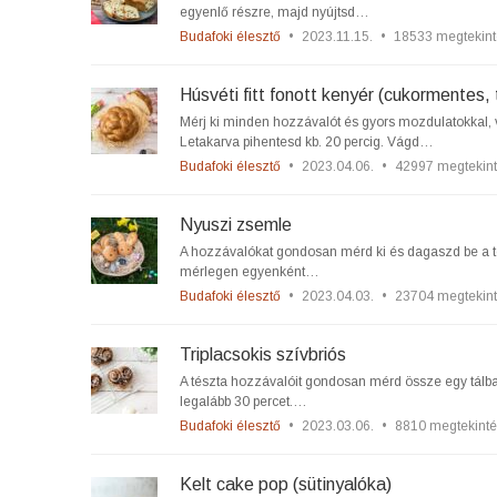
egyenlő részre, majd nyújtsd…
Budafoki élesztő
•
2023.11.15.
•
18533 megtekint
Húsvéti fitt fonott kenyér (cukormentes,
Mérj ki minden hozzávalót és gyors mozdulatokkal,
Letakarva pihentesd kb. 20 percig. Vágd…
Budafoki élesztő
•
2023.04.06.
•
42997 megtekin
Nyuszi zsemle
A hozzávalókat gondosan mérd ki és dagaszd be a tés
mérlegen egyenként…
Budafoki élesztő
•
2023.04.03.
•
23704 megtekin
Triplacsokis szívbriós
A tészta hozzávalóit gondosan mérd össze egy tálba 
legalább 30 percet.…
Budafoki élesztő
•
2023.03.06.
•
8810 megtekinté
Kelt cake pop (sütinyalóka)