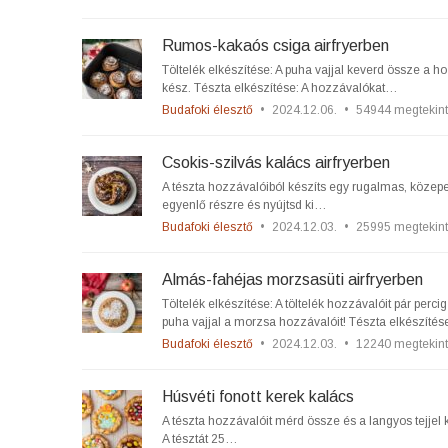
Rumos-kakaós csiga airfryerben
Töltelék elkészítése: A puha vajjal keverd össze a h
kész. Tészta elkészítése: A hozzávalókat…
Budafoki élesztő
•
2024.12.06.
•
54944 megtekin
Csokis-szilvás kalács airfryerben
A tészta hozzávalóiból készíts egy rugalmas, közepe
egyenlő részre és nyújtsd ki…
Budafoki élesztő
•
2024.12.03.
•
25995 megtekin
Almás-fahéjas morzsasüti airfryerben
Töltelék elkészítése: A töltelék hozzávalóit pár per
puha vajjal a morzsa hozzávalóit! Tészta elkészíté
Budafoki élesztő
•
2024.12.03.
•
12240 megtekin
Húsvéti fonott kerek kalács
A tészta hozzávalóit mérd össze és a langyos tejjel 
A tésztát 25…