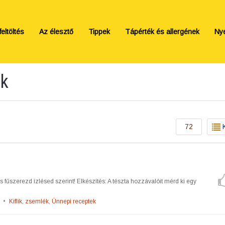
eltöltés
Az élesztő
Tippek
Tápérték és allergének
Ny
ek
72
 fűszerezd ízlésed szerint! Elkészítés: A tészta hozzávalóit mérd ki egy
•
Kiflik, zsemlék
,
Ünnepi receptek