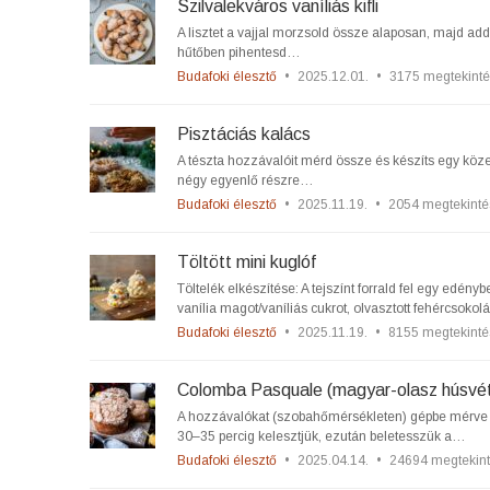
Szilvalekváros vaníliás kifli
A lisztet a vajjal morzsold össze alaposan, majd ad
hűtőben pihentesd…
Budafoki élesztő
•
2025.12.01.
•
3175 megtekinté
Pisztáciás kalács
A tészta hozzávalóit mérd össze és készíts egy közep
négy egyenlő részre…
Budafoki élesztő
•
2025.11.19.
•
2054 megtekinté
Töltött mini kuglóf
Töltelék elkészítése: A tejszínt forrald fel egy edén
vanília magot/vaníliás cukrot, olvasztott fehércsoko
Budafoki élesztő
•
2025.11.19.
•
8155 megtekinté
Colomba Pasquale (magyar-olasz húsvéti
A hozzávalókat (szobahőmérsékleten) gépbe mérve va
30–35 percig kelesztjük, ezután beletesszük a…
Budafoki élesztő
•
2025.04.14.
•
24694 megtekin