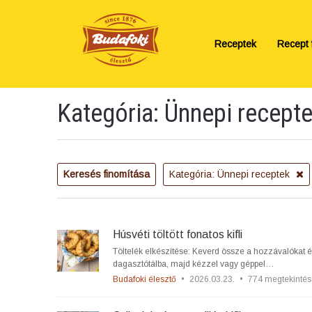
Receptek
Recept f
Kategória: Ünnepi recept
Keresés finomítása
Kategória: Ünnepi receptek
Húsvéti töltött fonatos kifli
Töltelék elkészítése: Keverd össze a hozzávalókat és
dagasztótálba, majd kézzel vagy géppel…
Budafoki élesztő
•
2026.03.23.
•
774 megtekintés