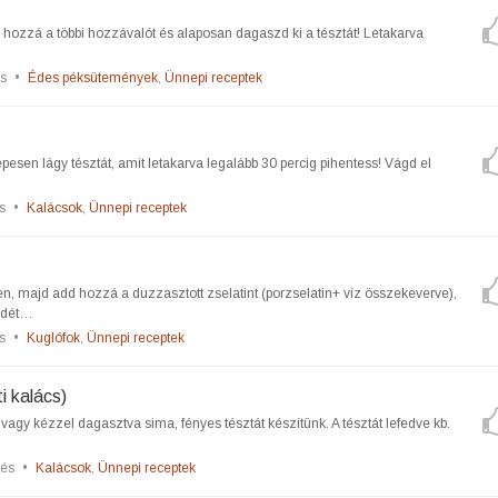
d hozzá a többi hozzávalót és alaposan dagaszd ki a tésztát! Letakarva
s
•
Édes péksütemények
,
Ünnepi receptek
esen lágy tésztát, amit letakarva legalább 30 percig pihentess! Vágd el
s
•
Kalácsok
,
Ünnepi receptek
yben, majd add hozzá a duzzasztott zselatint (porzselatin+ víz összekeverve),
ládét…
s
•
Kuglófok
,
Ünnepi receptek
 kalács)
gy kézzel dagasztva sima, fényes tésztát készítünk. A tésztát lefedve kb.
tés
•
Kalácsok
,
Ünnepi receptek