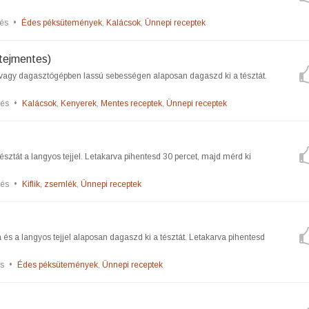
és
•
Édes péksütemények
,
Kalácsok
,
Ünnepi receptek
 tejmentes)
 vagy dagasztógépben lassú sebességen alaposan dagaszd ki a tésztát.
tés
•
Kalácsok
,
Kenyerek
,
Mentes receptek
,
Ünnepi receptek
ztát a langyos tejjel. Letakarva pihentesd 30 percet, majd mérd ki
tés
•
Kiflik, zsemlék
,
Ünnepi receptek
és a langyos tejjel alaposan dagaszd ki a tésztát. Letakarva pihentesd
s
•
Édes péksütemények
,
Ünnepi receptek