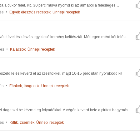
zzá a cukor felét. Kb. 30 perc múlva nyomd ki az almából a felesleges…
és
•
Egyéb élesztős receptek
,
Ünnepi receptek
vételével és készíts egy kissé kemény kelttésztát. Mérlegen mérd két felé a
tés
•
Kalácsok
,
Ünnepi receptek
reszeld le és keverd el az ízesítőkkel, majd 10-15 perc után nyomkodd ki!
és
•
Fánkok, lángosok
,
Ünnepi receptek
el dagaszd be kézmeleg folyadékkal. A végén keverd bele a pirított hagymás
és
•
Kiflik, zsemlék
,
Ünnepi receptek