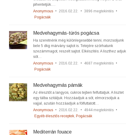
pihentetjük.…
Anonymous
•
2016.02.22.
•
3896 megtekintés
•
Pogácsák
Medvehagymás-túrós pogácsa
Ha szeretnénk még különlegesebbé tenni, morzsoljunk
bele 5 dkg márvány sajtot is. Tetejére szórhatunk
szezámmagot, reszelt sajtot. Elkészítés: A liszthez adjuk
sót…
Anonymous
•
2016.02.22.
•
4687 megtekintés
•
Pogácsák
Medvehagymás párnák
Az élesztőt a langyos, cukros tejben felfuttatjuk. A lisztet
egy tálba szitáljuk. Hozzáadjuk a sót, elmorzsoljuk a
vajjal, azután hozzáadjuk a fölfuttatott…
Anonymous
•
2016.02.22.
•
4944 megtekintés
•
Egyéb élesztős receptek
,
Pogácsák
Mediterrán fouace