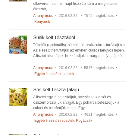
elkeverem benne, majd hozzáöntöm a megfuttatott
élesztőt,…
Anonymous
•
2016.02.22.
•
7545 megtekintés
•
Kenyerek
Sünik kelt tésztából
Töltelék (opcionális): sütésálló lekvár/cukros túró/sajt stb.
Az élesztőt felfuttatjuk az enyhén cukros langyos tejben.
A lisztet átszitáljuk, hozzáadjuk a margarint (vajat), sót,
…
Anonymous
•
2016.02.22.
•
5517 megtekintés
•
Egyéb élesztős receptek
Sós kelt tészta (alap)
A lisztet egy tálba szitáljuk, hozzáadjuk a sót és
összemorzsoljuk a vajjal. Egy pohárba beleszórjuk a
cukrot és beleöntjük a tejet. Egy…
Anonymous
•
2016.02.22.
•
4621 megtekintés
•
Egyéb élesztős receptek
,
Pogácsák