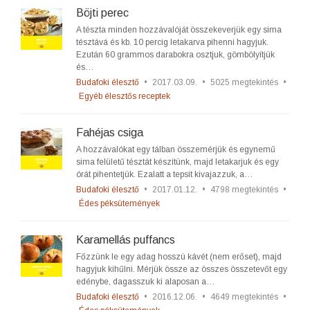
Böjti perec
A tészta minden hozzávalóját összekeverjük egy sima
tésztává és kb. 10 percig letakarva pihenni hagyjuk.
Ezután 60 grammos darabokra osztjuk, gömbölyítjük
és…
Budafoki élesztő
•
2017.03.09.
•
5025 megtekintés
•
Egyéb élesztős receptek
Fahéjas csiga
A hozzávalókat egy tálban összemérjük és egynemű
sima felületű tésztát készítünk, majd letakarjuk és egy
órát pihentetjük. Ezalatt a tepsit kivajazzuk, a…
Budafoki élesztő
•
2017.01.12.
•
4798 megtekintés
•
Édes péksütemények
Karamellás puffancs
Főzzünk le egy adag hosszú kávét (nem erőset), majd
hagyjuk kihűlni. Mérjük össze az összes összetevőt egy
edénybe, dagasszuk ki alaposan a…
Budafoki élesztő
•
2016.12.06.
•
4649 megtekintés
•