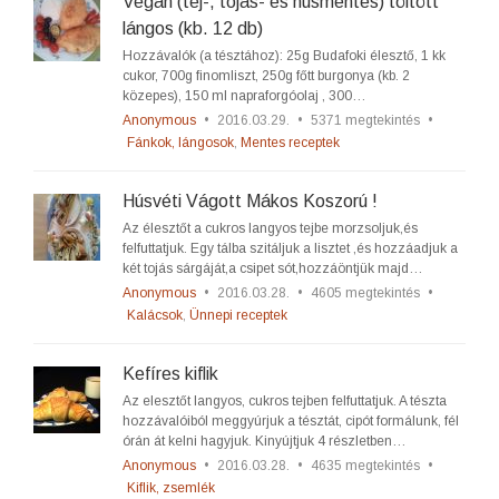
Vegán (tej-, tojás- és húsmentes) töltött
lángos (kb. 12 db)
Hozzávalók (a tésztához): 25g Budafoki élesztő, 1 kk
cukor, 700g finomliszt, 250g főtt burgonya (kb. 2
közepes), 150 ml napraforgóolaj , 300…
Anonymous
•
2016.03.29.
•
5371 megtekintés
•
Fánkok, lángosok
,
Mentes receptek
Húsvéti Vágott Mákos Koszorú !
Az élesztőt a cukros langyos tejbe morzsoljuk,és
felfuttatjuk. Egy tálba szitáljuk a lisztet ,és hozzáadjuk a
két tojás sárgáját,a csipet sót,hozzáöntjük majd…
Anonymous
•
2016.03.28.
•
4605 megtekintés
•
Kalácsok
,
Ünnepi receptek
Kefíres kiflik
Az elesztőt langyos, cukros tejben felfuttatjuk. A tészta
hozzávalóiból meggyúrjuk a tésztát, cipót formálunk, fél
órán át kelni hagyjuk. Kinyújtjuk 4 részletben…
Anonymous
•
2016.03.28.
•
4635 megtekintés
•
Kiflik, zsemlék