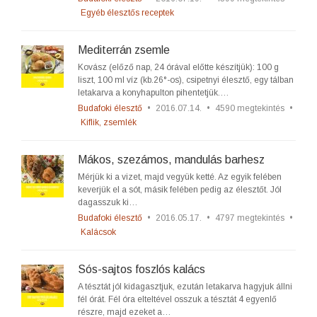
Egyéb élesztős receptek
Mediterrán zsemle
Kovász (előző nap, 24 órával előtte készítjük): 100 g
liszt, 100 ml víz (kb.26°-os), csipetnyi élesztő, egy tálban
letakarva a konyhapulton pihentetjük.…
Budafoki élesztő
•
2016.07.14.
•
4590 megtekintés
•
Kiflik, zsemlék
Mákos, szezámos, mandulás barhesz
Mérjük ki a vizet, majd vegyük ketté. Az egyik felében
keverjük el a sót, másik felében pedig az élesztőt. Jól
dagasszuk ki…
Budafoki élesztő
•
2016.05.17.
•
4797 megtekintés
•
Kalácsok
Sós-sajtos foszlós kalács
A tésztát jól kidagasztjuk, ezután letakarva hagyjuk állni
fél órát. Fél óra elteltével osszuk a tésztát 4 egyenlő
részre, majd ezeket a…