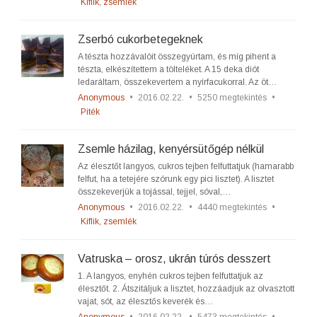
Kiflik, zsemlék
Zserbó cukorbetegeknek
A tészta hozzávalóit összegyúrtam, és míg pihent a
tészta, elkészítettem a tölteléket. A 15 deka diót
ledaráltam, összekevertem a nyírfacukorral. Az öt…
Anonymous
•
2016.02.22.
•
5250 megtekintés
•
Piték
Zsemle házilag, kenyérsütőgép nélkül
Az élesztőt langyos, cukros tejben felfuttatjuk (hamarabb
felfut, ha a tetejére szórunk egy pici lisztet). A lisztet
összekeverjük a tojással, tejjel, sóval,…
Anonymous
•
2016.02.22.
•
4440 megtekintés
•
Kiflik, zsemlék
Vatruska – orosz, ukrán túrós desszert
1. A langyos, enyhén cukros tejben felfuttatjuk az
élesztőt. 2. Átszitáljuk a lisztet, hozzáadjuk az olvasztott
vajat, sót, az élesztős keverék és…