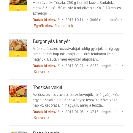
Hozzávalók: Tészta: 250 g liszt fél kocka Budafoki
élesztő 5 g só 150 ml víz 8 ml olívaolaj Kb. 8-10 cm-es
átmérőjű…
Budafoki élesztő
•
2017.10.11.
•
3968 megtekintés
•
Egyéb élesztős receptek
Burgonyás kenyér
A tészta összes hozzávalóját addig gyúrjuk, amíg egy
sima tésztát kapunk, majd kb. 1 órát letakarva kelni
hagyjuk. Ezután még egyszer alaposan…
Budafoki élesztő
•
2017.09.21.
•
8962 megtekintés
•
Kenyerek
Toszkán vekni
Az összes hozzávalót összekeverjük, jól átgyúrjuk és
egy éjszakára a hűtőszekrénybe tesszük. Következő
nap kb. két órát állni hagyjuk, amíg a tészta…
Budafoki élesztő
•
2017.07.05.
•
4716 megtekintés
•
Kenyerek