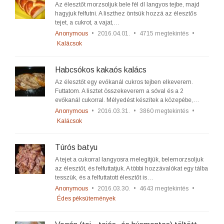
Az élesztőt morzsoljuk bele fél dl langyos tejbe, majd
hagyjuk felfutni. A liszthez öntsük hozzá az élesztős
tejet, a cukrot, a vajat,…
Anonymous
•
2016.04.01.
•
4715 megtekintés
•
Kalácsok
Habcsókos kakaós kalács
Az élesztőt egy evőkanál cukros tejben elkeverem.
Futtatom. A lisztet összekeverem a sóval és a 2
evőkanál cukorral. Mélyedést készítek a közepébe,…
Anonymous
•
2016.03.31.
•
3860 megtekintés
•
Kalácsok
Túrós batyu
A tejet a cukorral langyosra melegítjük, belemorzsoljuk
az élesztőt, és felfuttatjuk. A többi hozzávalókat egy tálba
tesszük, és a felfuttatott élesztőt is…
Anonymous
•
2016.03.30.
•
4643 megtekintés
•
Édes péksütemények