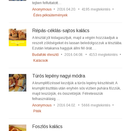
tejben felfuttatott…
Anonymous
•
2016.04.20.
•
4195 megtekintés
•
Édes péksütemények
Répás-céklás-sajtos kalács
A tésztát jól kidagasztjuk, majd a végén hozzáadjuk a
reszelt zöldségeket és lassan beledolgozzuk a tésztába.
Ezután letakarva hagyjuk állni fél órát.…
Budafoki élesztő
•
2016.04.08.
•
4153 megtekintés
•
Kalácsok
Túrós lepény nagyi módra
A krumplifőzéssel kezdjük a túrós lepény készítését. A
krumplit tisztítás után enyhén sós vízben puhára főzzük,
majd leszűrjük, és összetörjük. Félretesszük
felhasználásig.…
Anonymous
•
2016.04.02.
•
5666 megtekintés
•
Piték
Foszlós kalács