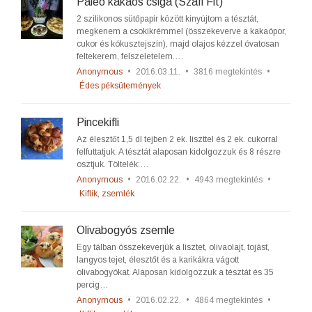
Paleo kakaós csiga (Szafi Fit)
2 szilikonos sütőpapír között kinyújtom a tésztát,
megkenem a csokikrémmel (összekeverve a kakaópor,
cukor és kókusztejszín), majd olajos kézzel óvatosan
feltekerem, felszeletelem.…
Anonymous
•
2016.03.11.
•
3816 megtekintés
•
Édes péksütemények
Pincekifli
Az élesztőt 1,5 dl tejben 2 ek. liszttel és 2 ek. cukorral
felfuttatjuk. A tésztát alaposan kidolgozzuk és 8 részre
osztjuk. Töltelék:…
Anonymous
•
2016.02.22.
•
4943 megtekintés
•
Kiflik, zsemlék
Olivabogyós zsemle
Egy tálban összekeverjük a lisztet, olivaolajt, tojást,
langyos tejet, élesztőt és a karikákra vágott
olivabogyókat. Alaposan kidolgozzuk a tésztát és 35
percig…
Anonymous
•
2016.02.22.
•
4864 megtekintés
•