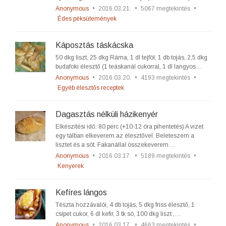
Anonymous
•
2016.03.21.
•
5067 megtekintés
•
Édes péksütemények
Káposztás táskácska
50 dkg liszt, 25 dkg Ráma, 1 dl tejföl, 1 db tojás, 2,5 dkg
budafoki élesztő (1 teáskanál cukorral, 1 dl langyos…
Anonymous
•
2016.03.20.
•
4193 megtekintés
•
Egyéb élesztős receptek
Dagasztás nélküli házikenyér
Elkészítési idő: 80 perc (+10-12 óra pihentetés) A vizet
egy tálban elkeverem az élesztővel. Beleteszem a
lisztet és a sót. Fakanállal összekeverem…
Anonymous
•
2016.03.17.
•
5189 megtekintés
•
Kenyerek
Kefíres lángos
Tészta hozzávalói, 4 db tojás, 5 dkg friss élesztő, 1
csipet cukor, 6 dl kefir, 3 tk só, 100 dkg liszt ,…
Anonymous
•
2016.03.17.
•
4663 megtekintés
•