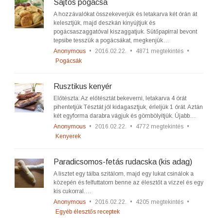
Sajtos pogácsa
A hozzávalókat összekeverjük és letakarva két órán át
kelesztjük, majd deszkán kinyújtjuk és
pogácsaszaggatóval kiszaggatjuk. Sütőpapírral bevont
tepsibe tesszük a pogácsákat, megkenjük…
Anonymous
•
2016.02.22.
•
4871 megtekintés
•
Pogácsák
Rusztikus kenyér
Előtészta: Az előtésztát bekeverni, letakarva 4 órát
pihentetjük Tésztát jól kidagasztjuk, érleljük 1 órát. Aztán
két egyforma darabra vágjuk és gömbölyítjük. Újabb…
Anonymous
•
2016.02.22.
•
4772 megtekintés
•
Kenyerek
Paradicsomos-fetás rudacska (kis adag)
A lisztet egy tálba szitálom, majd egy lukat csinálok a
közepén és felfuttatom benne az élesztőt a vízzel és egy
kis cukorral.…
Anonymous
•
2016.02.22.
•
4205 megtekintés
•
Egyéb élesztős receptek