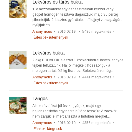
Lekváros és túrós bukta
1. A hozzávalókat egy dagasztótálban kézzel vagy
géppel homogén tésztává dagasztjuk, majd 35 percig
pihentetjük. 2. Lisztes gyúrótálban félujjnyi vastagságúra
nyújtjuk és…
Anonymous
•
2016.02.19.
•
5486 megtekintés
•
Édes péksütemények
Lekváros bukta
2 dkg BUDAFOK élesztőt 1 kockacukorral kevés langyos
tejben felfuttatunk. Ha jól megkelt, hozzáöntjük a
melegen tartott 0,5 kg liszthez. Beleteszünk még…
Anonymous
•
2016.02.19.
•
4441 megtekintés
•
Édes péksütemények
Lángos
A hozzávalókat jól összegyúrjuk, majd egy
nejlonzacskóba egy napra hűtőbe tesszük. A zacskót
nem zárjuk le, mert a tészta a hűtőben megkel.…
Anonymous
•
2016.02.19.
•
4356 megtekintés
•
Fánkok, lángosok