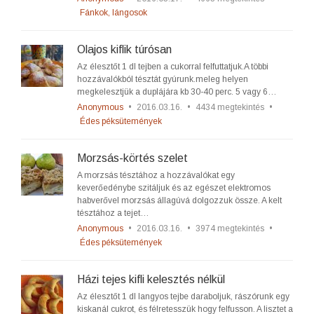
Fánkok, lángosok
Olajos kiflik túrósan
Az élesztőt 1 dl tejben a cukorral felfuttatjuk.A többi
hozzávalókból tésztát gyúrunk.meleg helyen
megkelesztjük a duplájára kb 30-40 perc. 5 vagy 6…
Anonymous
•
2016.03.16.
•
4434 megtekintés
•
Édes péksütemények
Morzsás-körtés szelet
A morzsás tésztához a hozzávalókat egy
keverőedénybe szitáljuk és az egészet elektromos
habverővel morzsás állagúvá dolgozzuk össze. A kelt
tésztához a tejet…
Anonymous
•
2016.03.16.
•
3974 megtekintés
•
Édes péksütemények
Házi tejes kifli kelesztés nélkül
Az élesztőt 1 dl langyos tejbe daraboljuk, rászórunk egy
kiskanál cukrot, és félretesszük hogy felfusson. A lisztet a