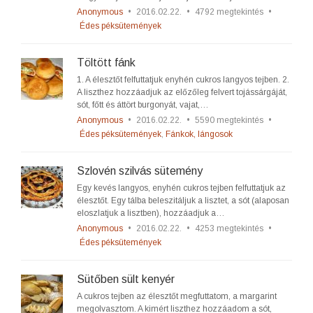
Anonymous
•
2016.02.22.
•
4792 megtekintés
•
Édes péksütemények
Töltött fánk
1. A élesztőt felfuttatjuk enyhén cukros langyos tejben. 2.
A liszthez hozzáadjuk az előzőleg felvert tojássárgáját,
sót, főtt és áttört burgonyát, vajat,…
Anonymous
•
2016.02.22.
•
5590 megtekintés
•
Édes péksütemények
,
Fánkok, lángosok
Szlovén szilvás sütemény
Egy kevés langyos, enyhén cukros tejben felfuttatjuk az
élesztőt. Egy tálba beleszitáljuk a lisztet, a sót (alaposan
eloszlatjuk a lisztben), hozzáadjuk a…
Anonymous
•
2016.02.22.
•
4253 megtekintés
•
Édes péksütemények
Sütőben sült kenyér
A cukros tejben az élesztőt megfuttatom, a margarint
megolvasztom. A kimért liszthez hozzáadom a sót,