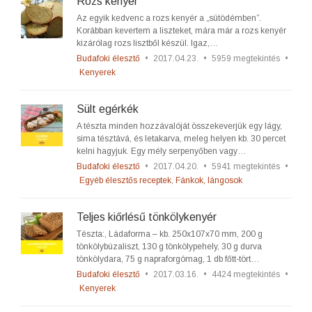
Rozs kenyér
Az egyik kedvenc a rozs kenyér a „sütödémben”.
Korábban kevertem a liszteket, mára már a rozs kenyér
kizárólag rozs lisztből készül. Igaz,…
Budafoki élesztő
•
2017.04.23.
•
5959 megtekintés
•
Kenyerek
Sült egérkék
A tészta minden hozzávalóját összekeverjük egy lágy,
sima tésztává, és letakarva, meleg helyen kb. 30 percet
kelni hagyjuk. Egy mély serpenyőben vagy…
Budafoki élesztő
•
2017.04.20.
•
5941 megtekintés
•
Egyéb élesztős receptek
,
Fánkok, lángosok
Teljes kiőrlésű tönkölykenyér
Tészta:, Ládaforma – kb. 250x107x70 mm, 200 g
tönkölybúzaliszt, 130 g tönkölypehely, 30 g durva
tönkölydara, 75 g napraforgómag, 1 db főtt-tört…
Budafoki élesztő
•
2017.03.16.
•
4424 megtekintés
•
Kenyerek