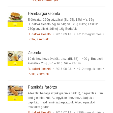
Édes péksütemények
Hamburgerzsemle
Előtészta:, 250g búzaliszt (BL-55), 1,5dl víz, 15g
Budafoki élesztő, 5g só, 50g vaj, 25g cukor, Tészta:,
250g búzaliszt, 1dl tej, 10g Budafoki…
Budafoki élesztő
•
2016.09.16.
•
4712 megtekintés
•
Kiflik, zsemlék
Zsemle
10 db-hoz hozzávalók:, Liszt (BL-55) – 400 g, Budafoki
élesztő – 25 g , Só – 10 g, Víz – 240 ml…
Budafoki élesztő
•
2016.08.03.
•
4912 megtekintés
•
Kiflik, zsemlék
Paprikás fatörzs
A tésztát bedagasztjuk (paprika nélkül), dagasztás után
pedig elfelezzük. Az egyik feléhez hozzáadjuk a
paprikát, majd ismét átdagasztjuk. A bedagasztott
tésztákat (külön…
Budafoki élesztő
•
2016.07.19.
•
4399 megtekintés
•