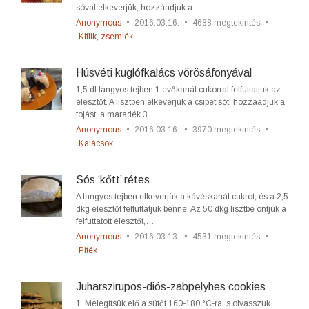
sóval elkeverjük, hozzáadjuk a…
Anonymous
•
2016.03.16.
•
4688 megtekintés
•
Kiflik, zsemlék
Húsvéti kuglófkalács vörösáfonyával
1,5 dl langyos tejben 1 evőkanál cukorral felfuttatjuk az
élesztőt. A lisztben elkeverjük a csipet sót, hozzáadjuk a
tojást, a maradék 3…
Anonymous
•
2016.03.16.
•
3970 megtekintés
•
Kalácsok
Sós ‘kőtt’ rétes
A langyos tejben elkeverjük a kávéskanál cukrot, és a 2,5
dkg élesztőt felfuttatjuk benne. Az 50 dkg lisztbe öntjük a
felfuttatott élesztőt,…
Anonymous
•
2016.03.13.
•
4531 megtekintés
•
Piték
Juharszirupos-diós-zabpelyhes cookies
1. Melegítsük elő a sütőt 160-180 °C-ra, s olvasszuk