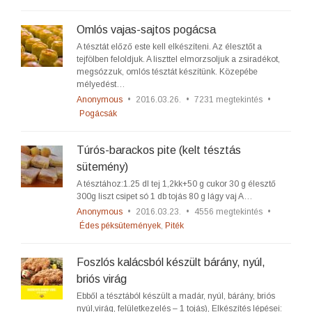
Omlós vajas-sajtos pogácsa
A tésztát előző este kell elkészíteni. Az élesztőt a
tejfölben feloldjuk. A liszttel elmorzsoljuk a zsiradékot,
megsózzuk, omlós tésztát készítünk. Közepébe
mélyedést…
Anonymous
•
2016.03.26.
•
7231 megtekintés
•
Pogácsák
Túrós-barackos pite (kelt tésztás
sütemény)
A tésztához:1.25 dl tej 1,2kk+50 g cukor 30 g élesztő
300g liszt csipet só 1 db tojás 80 g lágy vaj A…
Anonymous
•
2016.03.23.
•
4556 megtekintés
•
Édes péksütemények
,
Piték
Foszlós kalácsból készült bárány, nyúl,
briós virág
Ebből a tésztából készült a madár, nyúl, bárány, briós
nyúl,virág, felületkezelés – 1 tojás), Elkészítés lépései: