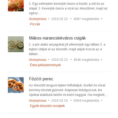
1. Egy edényben keverjük össze a lisztet, a sót és az
olajat. 2. Keverjük össze a vizet az élesztővel, majd az
egész…
Anonymous
•
2016.02.22.
•
4097 megtekintés
•
Pizzák
Mákos-narancslekváros csigák
1. a por alakú anyagokat jól elkeverjük egy tálban 2. a
tejben oldjuk el az élesztőt, majd adjuk hozzá az a
tálban…
Anonymous
•
2016.02.22.
•
4546 megtekintés
•
Édes péksütemények
Főzött perec
Az élesztőt langyos tejben felfuttatjuk, liszttel és sóval
kemény tésztát gyúrunk. Alaposan kidolgozzuk, kis
cipókat alakítunk belőle és kelni hagyjuk. Ha megkelt,…
Anonymous
•
2016.02.19.
•
6004 megtekintés
•
Egyéb élesztős receptek