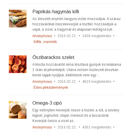
Paprikás-hagymás kifli
Az élesztőt enyhén langyos vízbe morzsoljuk. A száraz
hozzávalókat összekeverjük a liszttel, hozzáadjuk a
vajat, a vizet, a hagymát és alaposan kidolgozzuk…
Anonymous
•
2016.02.22.
•
3438 megtekintés
•
Kiflik, zsemlék
Őszibarackos szelet
A tészta hozzávalóit sima tésztává gyúrjuk és letakarva
1 órán át pihentetjük. Utána erősen lisztezett deszkán
kerek lappá nyújtjuk, kibélelünk vele egy…
Anonymous
•
2016.02.22.
•
4619 megtekintés
•
Édes péksütemények
Omega-3 cipó
Egy edényben keverjük össze a lisztet, a sót, a sovány
tejport, joghurtot, olajat, melaszt és a búzacsírát.
Keverjük össze a vizet az…
Anonymous
•
2016.02.22.
•
4361 megtekintés
•