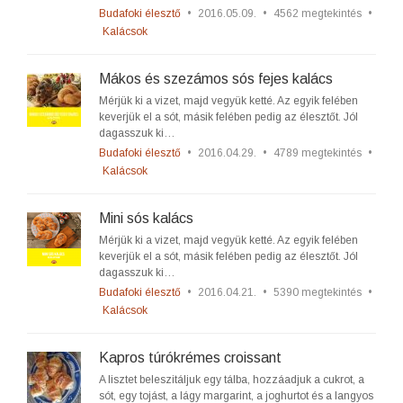
Budafoki élesztő
•
2016.05.09.
•
4562 megtekintés
•
Kalácsok
Mákos és szezámos sós fejes kalács
Mérjük ki a vizet, majd vegyük ketté. Az egyik felében
keverjük el a sót, másik felében pedig az élesztőt. Jól
dagasszuk ki…
Budafoki élesztő
•
2016.04.29.
•
4789 megtekintés
•
Kalácsok
Mini sós kalács
Mérjük ki a vizet, majd vegyük ketté. Az egyik felében
keverjük el a sót, másik felében pedig az élesztőt. Jól
dagasszuk ki…
Budafoki élesztő
•
2016.04.21.
•
5390 megtekintés
•
Kalácsok
Kapros túrókrémes croissant
A lisztet beleszitáljuk egy tálba, hozzáadjuk a cukrot, a
sót, egy tojást, a lágy margarint, a joghurtot és a langyos