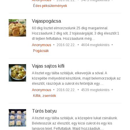
Anonymous
•
2016.02.22.
•
5473 megtekintés
•
Édes péksütemények
Vajaspogácsa
60 dkg lisztet elmorzsolunk 25 dkg margarinnal.
Hozzáadunk 2 dkg sót, 2 tojássárgáját, 3 dkg élesztőt 1
dl tejben felfuttatva. Hozzáadunk még…
Anonymous
•
2016.02.22.
•
4604 megtekintés
•
Pogácsák
Vajas sajtos kifli
A lisztet egy tálba szitáljuk, elkeverjük a sóval. A
közepébe mélyedést készítünk, majd belemorzsoljuk az
élesztőt, rászórjuk a cukrot és felöntjük egy…
Anonymous
•
2016.02.22.
•
4539 megtekintés
•
Kiflik, zsemlék
Túrós batyu
A lisztet egy tálba szitáljuk, a közepére lukat csinálunk.
Beletesszük az élesztőt, egy kicsi cukrot és egy kis
langyos tejet. Felfuttatjuk. Majd hozzáadjuk…