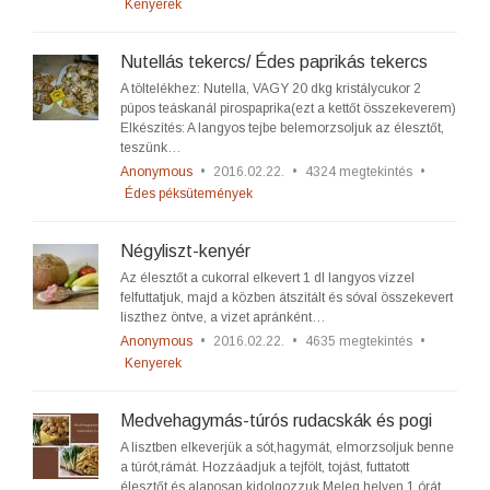
Kenyerek
Nutellás tekercs/ Édes paprikás tekercs
A töltelékhez: Nutella, VAGY 20 dkg kristálycukor 2
púpos teáskanál pirospaprika(ezt a kettőt összekeverem)
Elkészítés: A langyos tejbe belemorzsoljuk az élesztőt,
teszünk…
Anonymous
•
2016.02.22.
•
4324 megtekintés
•
Édes péksütemények
Négyliszt-kenyér
Az élesztőt a cukorral elkevert 1 dl langyos vízzel
felfuttatjuk, majd a közben átszitált és sóval összekevert
liszthez öntve, a vizet apránként…
Anonymous
•
2016.02.22.
•
4635 megtekintés
•
Kenyerek
Medvehagymás-túrós rudacskák és pogi
A lisztben elkeverjük a sót,hagymát, elmorzsoljuk benne
a túrót,rámát. Hozzáadjuk a tejfölt, tojást, futtatott
élesztőt és alaposan kidolgozzuk.Meleg helyen 1 órát