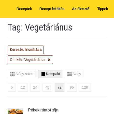
Receptek
Recept feltöltés
Az élesztő
Tippek
Tag: Vegetáriánus
Keresés finomítása
Címkék: Vegetáriánus
Négyzetes
Kompakt
Nagy
6
12
24
48
72
96
120
Pékek rántottája