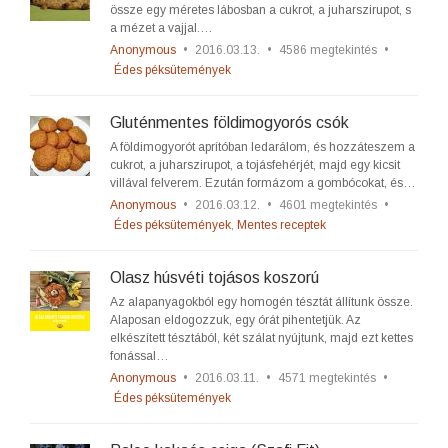
össze egy méretes lábosban a cukrot, a juharszirupot, s
a mézet a vajjal.…
Anonymous
•
2016.03.13.
•
4586 megtekintés
•
Édes péksütemények
Gluténmentes földimogyorós csók
A földimogyorót aprítóban ledarálom, és hozzáteszem a
cukrot, a juharszirupot, a tojásfehérjét, majd egy kicsit
villával felverem. Ezután formázom a gombócokat, és…
Anonymous
•
2016.03.12.
•
4601 megtekintés
•
Édes péksütemények
,
Mentes receptek
Olasz húsvéti tojásos koszorú
Az alapanyagokból egy homogén tésztát állítunk össze.
Alaposan eldogozzuk, egy órát pihentetjük. Az
elkészített tésztából, két szálat nyújtunk, majd ezt kettes
fonással…
Anonymous
•
2016.03.11.
•
4571 megtekintés
•
Édes péksütemények