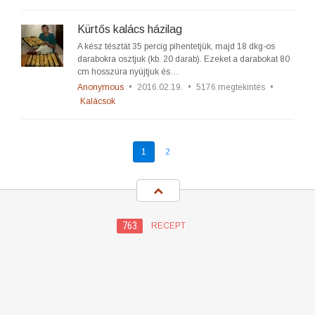
Kürtős kalács házilag
A kész tésztát 35 percig pihentetjük, majd 18 dkg-os
darabokra osztjuk (kb. 20 darab). Ezeket a darabokat 80
cm hosszúra nyújtjuk és…
Anonymous
•
2016.02.19.
•
5176 megtekintés
•
Kalácsok
1
2
763
RECEPT