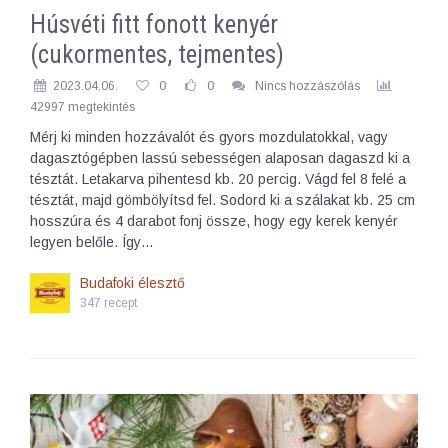
Húsvéti fitt fonott kenyér
(cukormentes, tejmentes)
2023.04.06.
0
0
Nincs hozzászólás
42997 megtekintés
Mérj ki minden hozzávalót és gyors mozdulatokkal, vagy
dagasztógépben lassú sebességen alaposan dagaszd ki a
tésztát. Letakarva pihentesd kb. 20 percig. Vágd fel 8 felé a
tésztát, majd gömbölyítsd fel. Sodord ki a szálakat kb. 25 cm
hosszúra és 4 darabot fonj össze, hogy egy kerek kenyér
legyen belőle. Így…
Budafoki élesztő
347 recept