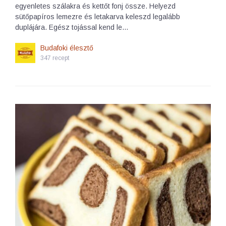
egyenletes szálakra és kettőt fonj össze. Helyezd
sütőpapíros lemezre és letakarva keleszd legalább
duplájára. Egész tojással kend le…
Budafoki élesztő
347 recept