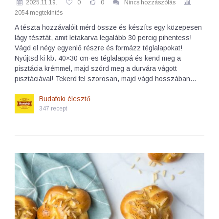
2025.11.19.
0
0
Nincs hozzászólás
2054 megtekintés
A tészta hozzávalóit mérd össze és készíts egy közepesen
lágy tésztát, amit letakarva legalább 30 percig pihentess!
Vágd el négy egyenlő részre és formázz téglalapokat!
Nyújtsd ki kb. 40×30 cm-es téglalappá és kend meg a
pisztácia krémmel, majd szórd meg a durvára vágott
pisztáciával! Tekerd fel szorosan, majd vágd hosszában…
Budafoki élesztő
347 recept