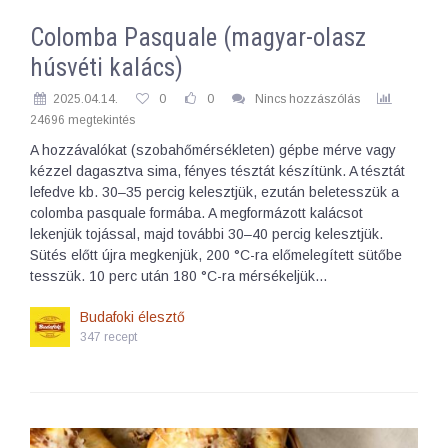
Colomba Pasquale (magyar-olasz
húsvéti kalács)
2025.04.14.
0
0
Nincs hozzászólás
24696 megtekintés
A hozzávalókat (szobahőmérsékleten) gépbe mérve vagy
kézzel dagasztva sima, fényes tésztát készítünk. A tésztát
lefedve kb. 30–35 percig kelesztjük, ezután beletesszük a
colomba pasquale formába. A megformázott kalácsot
lekenjük tojással, majd további 30–40 percig kelesztjük.
Sütés előtt újra megkenjük, 200 °C-ra előmelegített sütőbe
tesszük. 10 perc után 180 °C-ra mérsékeljük…
Budafoki élesztő
347 recept