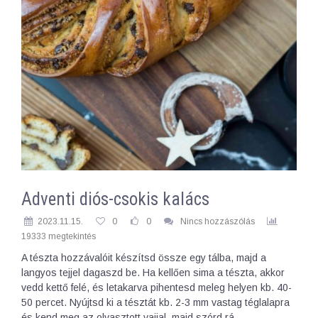
Adventi diós-csokis kalács
2023.11.15.
0
0
Nincs hozzászólás
19333 megtekintés
A tészta hozzávalóit készítsd össze egy tálba, majd a
langyos tejjel dagaszd be. Ha kellően sima a tészta, akkor
vedd kettő felé, és letakarva pihentesd meleg helyen kb. 40-
50 percet. Nyújtsd ki a tésztát kb. 2-3 mm vastag téglalapra
és kend meg az olvasztott vajjal, majd szórd rá