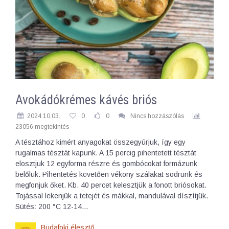
Avokádókrémes kávés briós
2024.10.03.
0
0
Nincs hozzászólás
23056 megtekintés
A tésztához kimért anyagokat összegyúrjuk, így egy
rugalmas tésztát kapunk. A 15 percig pihentetett tésztát
elosztjuk 12 egyforma részre és gombócokat formázunk
belőlük. Pihentetés követően vékony szálakat sodrunk és
megfonjuk őket. Kb. 40 percet kelesztjük a fonott briósokat.
Tojással lekenjük a tetejét és mákkal, mandulával díszítjük.
Sütés: 200 °C 12-14…
Budafoki élesztő