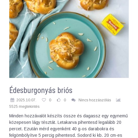
Édesburgonyás briós
2025.10.07.
0
0
Nincs hozzászólás
5525 megtekintés
Minden hozzávalót készíts össze és dagassz egy egynemű
közepesen lágy tésztát. Letakarva pihentesd legalább 20
percet. Ezután mérd egyenként 40 g-os darabokra és
felgömbölyítve 5 percig pihentesd. Sodord ki kb. 20 cm-es