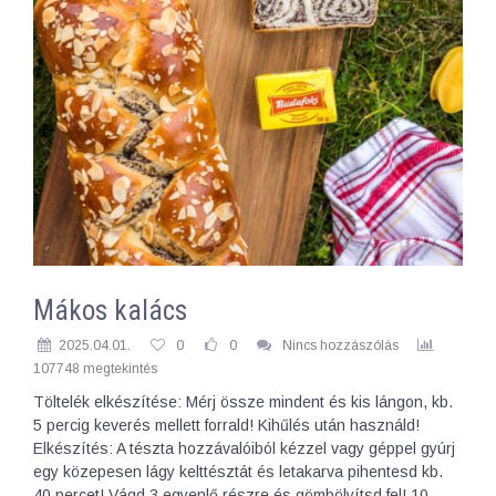
Mákos kalács
2025.04.01.
0
0
Nincs hozzászólás
107748 megtekintés
Töltelék elkészítése: Mérj össze mindent és kis lángon, kb.
5 percig keverés mellett forrald! Kihűlés után használd!
Elkészítés: A tészta hozzávalóiból kézzel vagy géppel gyúrj
egy közepesen lágy kelttésztát és letakarva pihentesd kb.
40 percet! Vágd 3 egyenlő részre és gömbölyítsd fel! 10