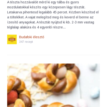
A tészta hozzávalóit mérd ki egy tálba és gyors
mozdulatokkal készíts egy közepesen lágy tésztát.
Letakarva pihentesd legalább 45 percet. Közben készítsd el
a tölteléket. A vajat melegítsd meg és keverd el benne az
ízesítő anyagokat. A tésztát nyújtsd ki kb. 2-3 mm vastag
téglalap alakúra és 4 egyenlő részre…
Budafoki élesztő
347 recept