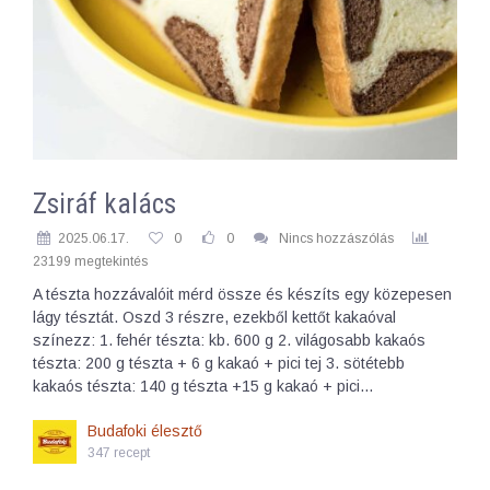
Zsiráf kalács
2025.06.17.
0
0
Nincs hozzászólás
23199 megtekintés
A tészta hozzávalóit mérd össze és készíts egy közepesen
lágy tésztát. Oszd 3 részre, ezekből kettőt kakaóval
színezz: 1. fehér tészta: kb. 600 g 2. világosabb kakaós
tészta: 200 g tészta + 6 g kakaó + pici tej 3. sötétebb
kakaós tészta: 140 g tészta +15 g kakaó + pici…
Budafoki élesztő
347 recept