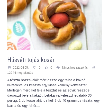
Húsvéti tojás kosár
2022.04.05.
0
0
Nincs hozzászólás
12944 megtekintés
A tészta hozzávalóit mért össze egy tálba a kakaó
kivételével és készíts egy kissé kemény kelttésztát.
Mérlegen mérd két felé a tésztát és az egyik részébe
dagaszd bele a kakaót. Letakarva keleszd legalább 30
percig. 1 db kosár aljához kell 2 db 40 grammos tészta: egy
barna és egy fehér.…