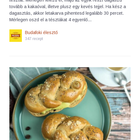
tésztát. Mérlegen felezd el, majd az egyik részt dagaszd
tovább a kakaóval, illetve plusz egy kevés tejjel. Ha kész a
dagasztás, akkor letakarva pihentesd legalább 30 percet.
Mérlegen oszd el a tésztákat 4 egyenlő…
Budafoki élesztő
347 recept