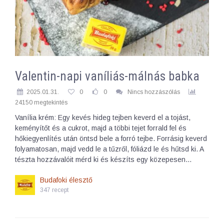
Valentin-napi vaníliás-málnás babka
2025.01.31.
0
0
Nincs hozzászólás
24150 megtekintés
Vanília krém: Egy kevés hideg tejben keverd el a tojást,
keményítőt és a cukrot, majd a többi tejet forrald fel és
hőkiegyenlítés után öntsd bele a forró tejbe. Forrásig keverd
folyamatosan, majd vedd le a tűzről, fóliázd le és hűtsd ki. A
tészta hozzávalóit mérd ki és készíts egy közepesen…
Budafoki élesztő
347 recept