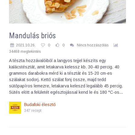
Mandulás briós
2021.10.26.
0
0
Nincs hozzászólás
34468 megtekintés
A tészta hozzávalóiból a langyos tejjel készíts egy
kalácstésztát, amit letakarva kelessz kb. 30-40 percig. 40
grammos darabokra mérd ki a tésztát és 15-20 cm-es
szálakat sodorj. Kettő szálat fonj össze, majd tedd
sütőpapíros lemezre, letakarva keleszd legalább 45 percig.
Sütés elött a felületét egésztojással kend le és 180 °C-os…
Budafoki élesztő
347 recept