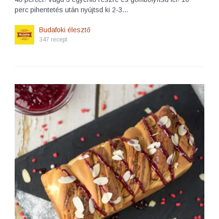
perc pihentetés után nyújtsd ki 2-3…
Budafoki élesztő
347 recept