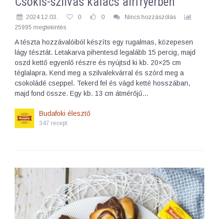
Csokis-szilvás kalács airfryerben
2024.12.03.
0
0
Nincs hozzászólás
25995 megtekintés
A tészta hozzávalóiból készíts egy rugalmas, közepesen
lágy tésztát. Letakarva pihentesd legalább 15 percig, majd
oszd kettő egyenlő részre és nyújtsd ki kb. 20×25 cm
téglalapra. Kend meg a szilvalekvárral és szórd meg a
csokoládé cseppel. Tekerd fel és vágd ketté hosszában,
majd fond össze. Egy kb. 13 cm átmérőjű…
Budafoki élesztő
347 recept