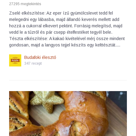
27295 megtekintés
Zselé elkészítése: Az eper ízű gyümölcslevet tedd fel
melegedni egy lábasba, majd állandó keverés mellett add
hozzá a cukorral elkevert pektint. Forrásig melegítsd, majd
vedd le a tűzről és pár csepp ételfestéket tegyél bele.
Tészta elkészítése: A kakaó kivételével mérj össze mindent
gondosan, majd a langyos tejjel készíts egy kelttésztát.…
Budafoki élesztő
347 recept