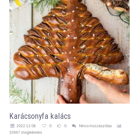
Karácsonyfa kalács
2022.12.08.
0
0
Nincs hozzászólás
33967 megtekintés