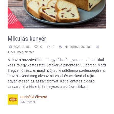
Mikulás kenyér
2023.11.15.
0
0
Nincs hozzászólás
18533 megtekintés
A tészta hozzávalóit tedd egy tálba és gyors mozdulatokkal
készíts egy kelttésztát. Letakarva pihentesd 50 percet. Mérd
3 egyenlő részre, majd nyújtsd ki sütőforma szélességűre a
tésztát. Kend meg olvasztott vajjal és oszlasd el rajta
egyenletesen az aszalt áfonyát. Két ellentétes oldalról
csavard fel a tésztát és helyezd a sütőformákba…
Budafoki élesztő
347 recept