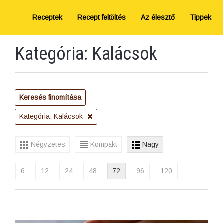
Receptek
Recept feltöltés
Az élesztő
Tippek
Kategória: Kalácsok
Keresés finomítása
Kategória: Kalácsok
Négyzetes
Kompakt
Nagy
6
12
24
48
72
96
120