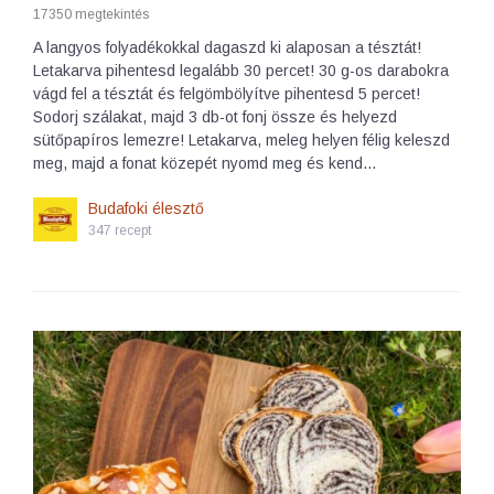
17350 megtekintés
A langyos folyadékokkal dagaszd ki alaposan a tésztát!
Letakarva pihentesd legalább 30 percet! 30 g-os darabokra
vágd fel a tésztát és felgömbölyítve pihentesd 5 percet!
Sodorj szálakat, majd 3 db-ot fonj össze és helyezd
sütőpapíros lemezre! Letakarva, meleg helyen félig keleszd
meg, majd a fonat közepét nyomd meg és kend…
Budafoki élesztő
347 recept