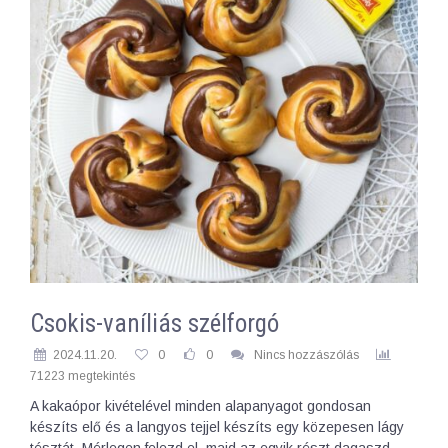
Csokis-vaníliás szélforgó
2024.11.20.
0
0
Nincs hozzászólás
71223 megtekintés
A kakaópor kivételével minden alapanyagot gondosan
készíts elő és a langyos tejjel készíts egy közepesen lágy