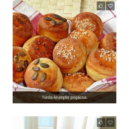
Túrós-krumplis pogácsa.