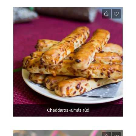
Cheddaros-almás rúd