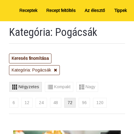
Receptek
Recept feltöltés
Az élesztő
Tippek
Kategória: Pogácsák
Keresés finomítása
Kategória: Pogácsák
Négyzetes
Kompakt
Nagy
6
12
24
48
72
96
120