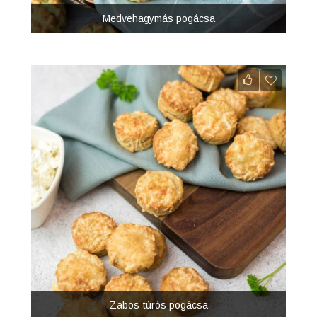
Medvehagymás pogácsa
Zabos-túrós pogácsa