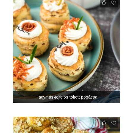
Hagymás-tejfölös töltött pogácsa