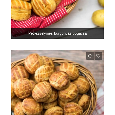
Petrezselymes-burgonyás pogácsa