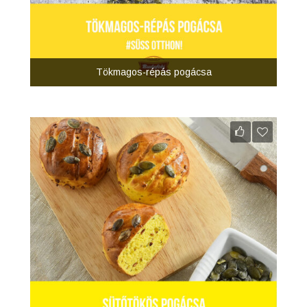
Tökmagos-répás pogácsa