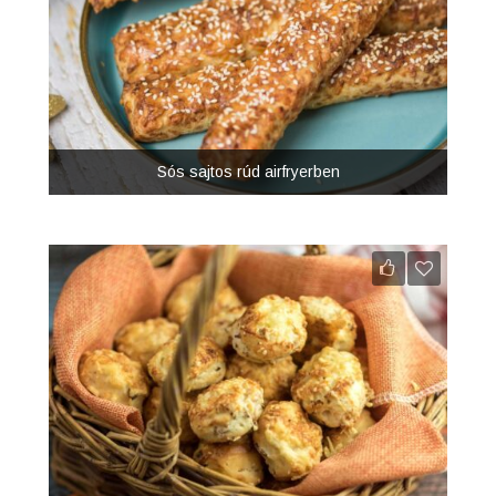
Sós sajtos rúd airfryerben