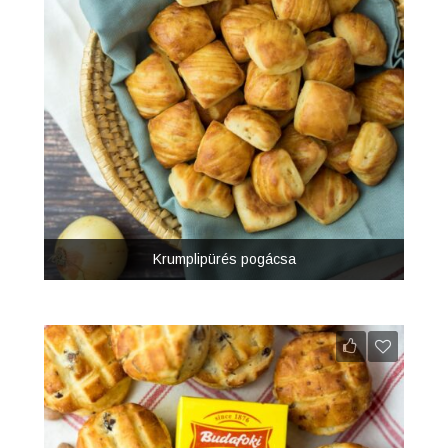
Krumplipürés pogácsa