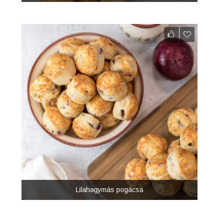
Lilahagymás pogácsa