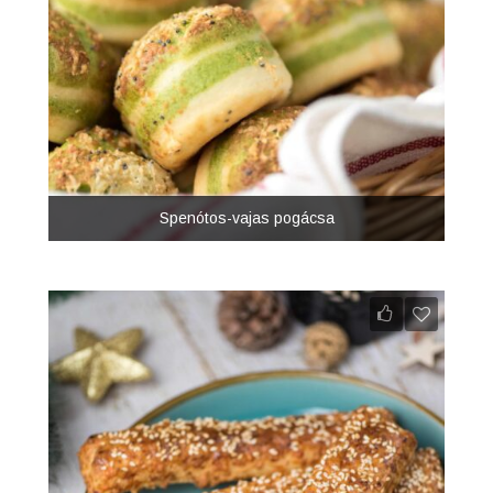
Spenótos-vajas pogácsa