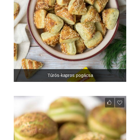
Túrós-kapros pogácsa