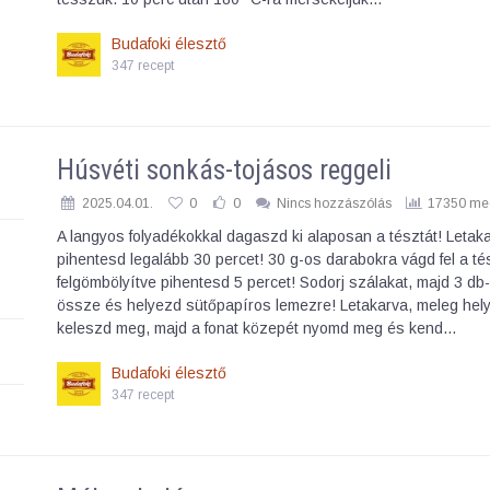
Budafoki élesztő
347 recept
Húsvéti sonkás-tojásos reggeli
2025.04.01.
0
0
Nincs hozzászólás
17350 meg
A langyos folyadékokkal dagaszd ki alaposan a tésztát! Letak
pihentesd legalább 30 percet! 30 g-os darabokra vágd fel a té
felgömbölyítve pihentesd 5 percet! Sodorj szálakat, majd 3 db-
össze és helyezd sütőpapíros lemezre! Letakarva, meleg hely
keleszd meg, majd a fonat közepét nyomd meg és kend…
Budafoki élesztő
347 recept