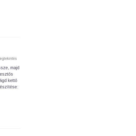
gtekintés
ssze, majd
lesztős
ágd kettő
készítése: