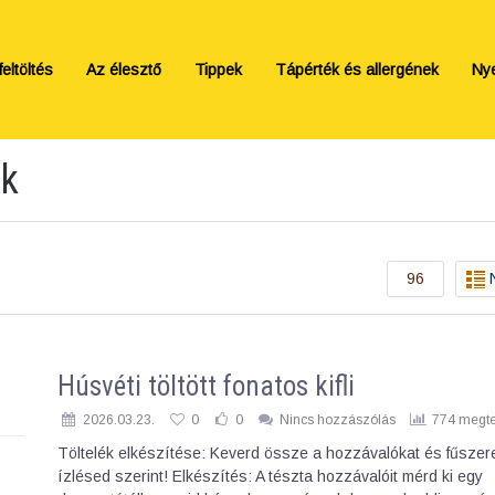
eltöltés
Az élesztő
Tippek
Tápérték és allergének
Ny
ek
96
Húsvéti töltött fonatos kifli
2026.03.23.
0
0
Nincs hozzászólás
774 megte
Töltelék elkészítése: Keverd össze a hozzávalókat és fűsze
ízlésed szerint! Elkészítés: A tészta hozzávalóit mérd ki egy