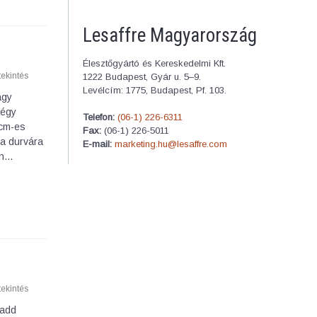
Lesaffre Magyarország
Élesztőgyártó és Kereskedelmi Kft.
ekintés
1222 Budapest, Gyár u. 5–9.
Levélcím: 1775, Budapest, Pf. 103.
ágy
négy
Telefon:
(06-1) 226-6311
 cm-es
Fax:
(06-1) 226-5011
 a durvára
E-mail:
marketing.hu@lesaffre.com
an…
ekintés
 add