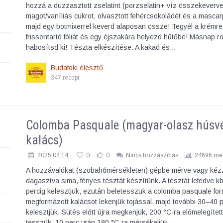
hozzá a duzzasztott zselatint (porzselatin+ víz összekeverve)
magot/vaníliás cukrot, olvasztott fehércsokoládét és a mascar
majd egy botmixerrel keverd alaposan össze! Tegyél a krémre
frissentartó fóliát és egy éjszakára helyezd hűtőbe! Másnap r
habosítsd ki! Tészta elkészítése: A kakaó és…
Budafoki élesztő
347 recept
Colomba Pasquale (magyar-olasz húsvé
kalács)
2025.04.14.
0
0
Nincs hozzászólás
24696 meg
A hozzávalókat (szobahőmérsékleten) gépbe mérve vagy kéz
dagasztva sima, fényes tésztát készítünk. A tésztát lefedve k
percig kelesztjük, ezután beletesszük a colomba pasquale fo
megformázott kalácsot lekenjük tojással, majd további 30–40 p
kelesztjük. Sütés előtt újra megkenjük, 200 °C-ra előmelegítet
tesszük. 10 perc után 180 °C-ra mérsékeljük…