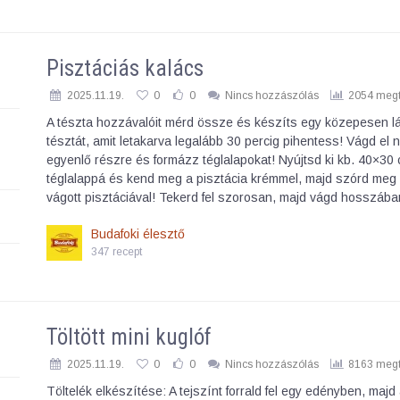
Pisztáciás kalács
2025.11.19.
0
0
Nincs hozzászólás
2054 megt
A tészta hozzávalóit mérd össze és készíts egy közepesen l
tésztát, amit letakarva legalább 30 percig pihentess! Vágd el 
egyenlő részre és formázz téglalapokat! Nyújtsd ki kb. 40×30
téglalappá és kend meg a pisztácia krémmel, majd szórd meg
vágott pisztáciával! Tekerd fel szorosan, majd vágd hosszáb
Budafoki élesztő
347 recept
Töltött mini kuglóf
2025.11.19.
0
0
Nincs hozzászólás
8163 megt
Töltelék elkészítése: A tejszínt forrald fel egy edényben, majd