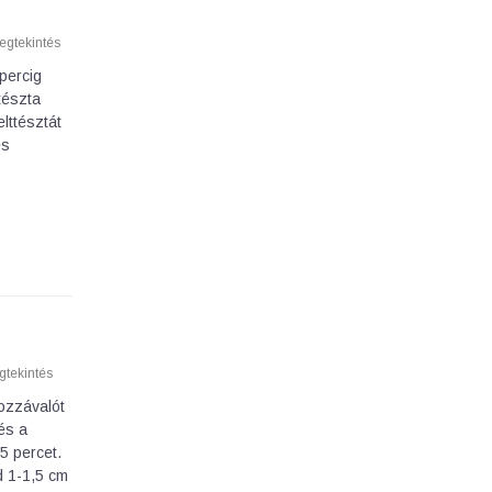
gtekintés
 percig
tészta
lttésztát
és
tekintés
hozzávalót
és a
5 percet.
d 1-1,5 cm