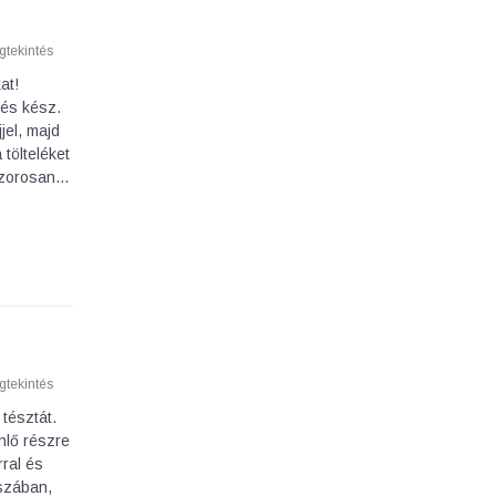
tekintés
at!
 és kész.
jel, majd
 tölteléket
 szorosan…
tekintés
tésztát.
nlő részre
rral és
sszában,