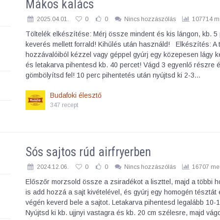
Mákos kalács
2025.04.01.
0
0
Nincs hozzászólás
107714 me
Töltelék elkészítése: Mérj össze mindent és kis lángon, kb. 5
keverés mellett forrald! Kihűlés után használd! Elkészítés: A 
hozzávalóiból kézzel vagy géppel gyúrj egy közepesen lágy ke
és letakarva pihentesd kb. 40 percet! Vágd 3 egyenlő részre 
gömbölyítsd fel! 10 perc pihentetés után nyújtsd ki 2-3…
Budafoki élesztő
347 recept
Sós sajtos rúd airfryerben
2024.12.06.
0
0
Nincs hozzászólás
16707 meg
Előszőr morzsold össze a zsiradékot a liszttel, majd a többi 
is add hozzá a sajt kivételével, és gyúrj egy homogén tésztát 
végén keverd bele a sajtot. Letakarva pihentesd legalább 10-1
Nyújtsd ki kb. ujjnyi vastagra és kb. 20 cm szélesre, majd vág