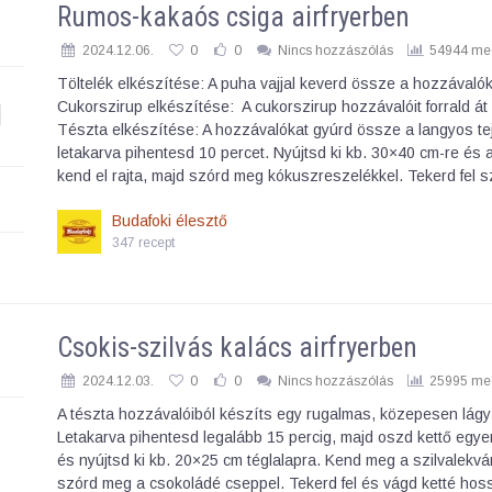
Rumos-kakaós csiga airfryerben
2024.12.06.
0
0
Nincs hozzászólás
54944 meg
Töltelék elkészítése: A puha vajjal keverd össze a hozzávalók
Cukorszirup elkészítése: A cukorszirup hozzávalóit forrald át
Tészta elkészítése: A hozzávalókat gyúrd össze a langyos tej
letakarva pihentesd 10 percet. Nyújtsd ki kb. 30×40 cm-re és a
kend el rajta, majd szórd meg kókuszreszelékkel. Tekerd fel
Budafoki élesztő
347 recept
Csokis-szilvás kalács airfryerben
2024.12.03.
0
0
Nincs hozzászólás
25995 meg
A tészta hozzávalóiból készíts egy rugalmas, közepesen lágy 
Letakarva pihentesd legalább 15 percig, majd oszd kettő egye
és nyújtsd ki kb. 20×25 cm téglalapra. Kend meg a szilvalekvá
szórd meg a csokoládé cseppel. Tekerd fel és vágd ketté ho