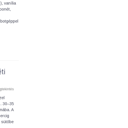
, vanília
ponét,
obotgéppel
ti
tekintés
zel
b. 30–35
rmába. A
ercig
t sütőbe