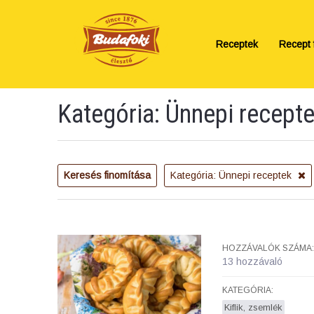
Receptek
Recept f
Kategória: Ünnepi recept
Keresés finomítása
Kategória: Ünnepi receptek
HOZZÁVALÓK SZÁMA:
13 hozzávaló
KATEGÓRIA:
Kiflik, zsemlék