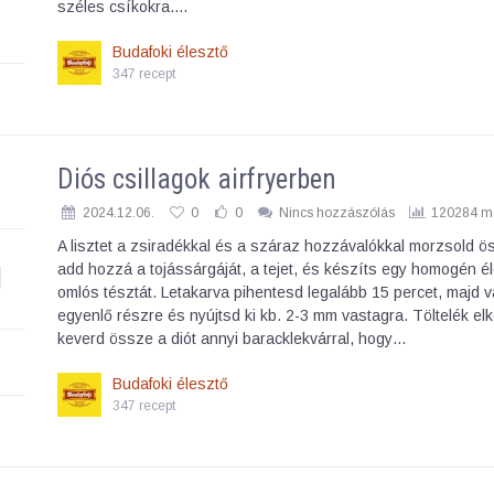
széles csíkokra.…
Budafoki élesztő
347 recept
Diós csillagok airfryerben
2024.12.06.
0
0
Nincs hozzászólás
120284 me
A lisztet a zsiradékkal és a száraz hozzávalókkal morzsold ö
add hozzá a tojássárgáját, a tejet, és készíts egy homogén é
omlós tésztát. Letakarva pihentesd legalább 15 percet, majd v
egyenlő részre és nyújtsd ki kb. 2-3 mm vastagra. Töltelék el
keverd össze a diót annyi baracklekvárral, hogy…
Budafoki élesztő
347 recept