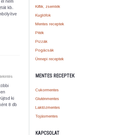
 el nem
Kiflik, zsemlék
ztát kb.
mbölyítve
Kuglófok
Mentes receptek
Piték
Pizzák
Pogácsák
Ünnepi receptek
MENTES RECEPTEK
ekintés
többi
Cukormentes
ben
újtsd ki
Gluténmentes
ként 8 db
Laktózmentes
Tojásmentes
KAPCSOLAT