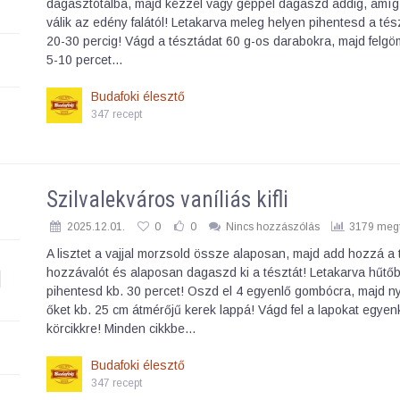
dagasztótálba, majd kézzel vagy géppel dagaszd addig, amíg
válik az edény falától! Letakarva meleg helyen pihentesd a tés
20-30 percig! Vágd a tésztádat 60 g-os darabokra, majd felgö
5-10 percet…
Budafoki élesztő
347 recept
Szilvalekváros vaníliás kifli
2025.12.01.
0
0
Nincs hozzászólás
3179 megt
A lisztet a vajjal morzsold össze alaposan, majd add hozzá a 
hozzávalót és alaposan dagaszd ki a tésztát! Letakarva hűtő
pihentesd kb. 30 percet! Oszd el 4 egyenlő gombócra, majd ny
őket kb. 25 cm átmérőjű kerek lappá! Vágd fel a lapokat egyen
körcikkre! Minden cikkbe…
Budafoki élesztő
347 recept