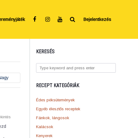
ereményjáték
Bejelentkezés
KERESÉS
Nagy
RECEPT KATEGÓRIÁK
Édes péksütemények
Egyéb élesztős receptek
kintés
Fánkok, lángosok
rezd
Kalácsok
Kenyerek