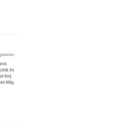
tekintés
arva
sztát és
ot fonj
en félig