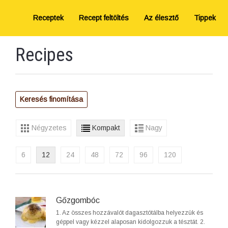
Receptek
Recept feltöltés
Az élesztő
Tippek
Recipes
Keresés finomítása
Négyzetes
Kompakt
Nagy
6
12
24
48
72
96
120
Gőzgombóc
1. Az összes hozzávalót dagasztótálba helyezzük és
géppel vagy kézzel alaposan kidolgozzuk a tésztát. 2.