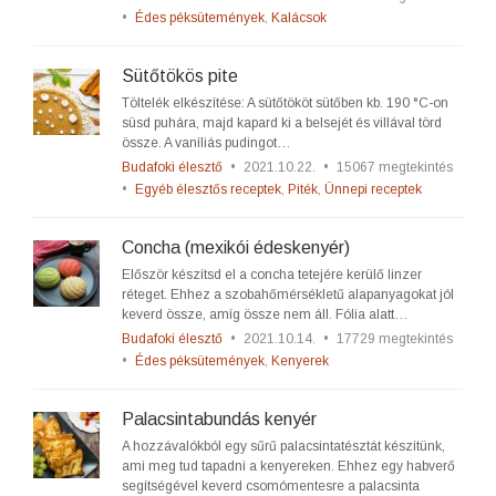
•
Édes péksütemények
,
Kalácsok
Sütőtökös pite
Töltelék elkészítése: A sütőtököt sütőben kb. 190 °C-on
süsd puhára, majd kapard ki a belsejét és villával törd
össze. A vaníliás pudingot…
Budafoki élesztő
•
2021.10.22.
•
15067 megtekintés
•
Egyéb élesztős receptek
,
Piték
,
Ünnepi receptek
Concha (mexikói édeskenyér)
Először készítsd el a concha tetejére kerülő linzer
réteget. Ehhez a szobahőmérsékletű alapanyagokat jól
keverd össze, amíg össze nem áll. Fólia alatt…
Budafoki élesztő
•
2021.10.14.
•
17729 megtekintés
•
Édes péksütemények
,
Kenyerek
Palacsintabundás kenyér
A hozzávalókból egy sűrű palacsintatésztát készítünk,
ami meg tud tapadni a kenyereken. Ehhez egy habverő
segítségével keverd csomómentesre a palacsinta