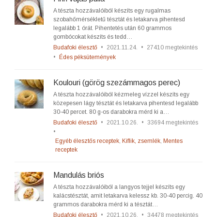
A tészta hozzávalóiból készíts egy rugalmas
szobahőmérsékletű tésztát és letakarva pihentesd
legalább 1 órát. Pihentetés után 60 grammos
gombócokat készíts és tedd…
Budafoki élesztő
•
2021.11.24.
•
27410 megtekintés
•
Édes péksütemények
Koulouri (görög szezámmagos perec)
A tészta hozzávalóiból kézmeleg vízzel készíts egy
közepesen lágy tésztát és letakarva pihentesd legalább
30-40 percet. 80 g-os darabokra mérd ki a…
Budafoki élesztő
•
2021.10.26.
•
33694 megtekintés
•
Egyéb élesztős receptek
,
Kiflik, zsemlék
,
Mentes
receptek
Mandulás briós
A tészta hozzávalóiból a langyos tejjel készíts egy
kalácstésztát, amit letakarva kelessz kb. 30-40 percig. 40
grammos darabokra mérd ki a tésztát…
Budafoki élesztő
•
2021.10.26.
•
34478 megtekintés