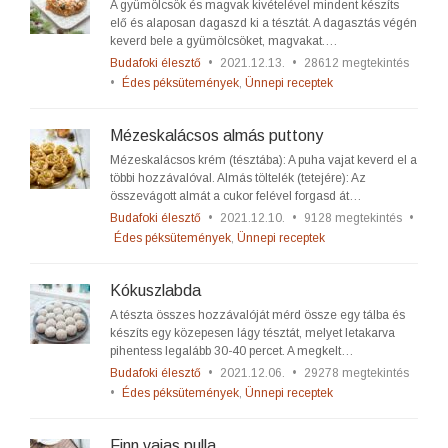
A gyümölcsök és magvak kivételével mindent készíts
elő és alaposan dagaszd ki a tésztát. A dagasztás végén
keverd bele a gyümölcsöket, magvakat.…
Budafoki élesztő
•
2021.12.13.
•
28612 megtekintés
•
Édes péksütemények
,
Ünnepi receptek
Mézeskalácsos almás puttony
Mézeskalácsos krém (tésztába): A puha vajat keverd el a
többi hozzávalóval. Almás töltelék (tetejére): Az
összevágott almát a cukor felével forgasd át…
Budafoki élesztő
•
2021.12.10.
•
9128 megtekintés
•
Édes péksütemények
,
Ünnepi receptek
Kókuszlabda
A tészta összes hozzávalóját mérd össze egy tálba és
készíts egy közepesen lágy tésztát, melyet letakarva
pihentess legalább 30-40 percet. A megkelt…
Budafoki élesztő
•
2021.12.06.
•
29278 megtekintés
•
Édes péksütemények
,
Ünnepi receptek
Finn vajas pulla