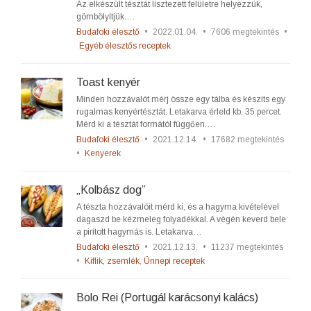
Az elkészült tésztát lisztezett felületre helyezzük,
gömbölyítjük.…
Budafoki élesztő
•
2022.01.04.
•
7606 megtekintés
•
Egyéb élesztős receptek
Toast kenyér
Minden hozzávalót mérj össze egy tálba és készíts egy
rugalmas kenyértésztát. Letakarva érleld kb. 35 percet.
Mérd ki a tésztát formától függően.…
Budafoki élesztő
•
2021.12.14.
•
17682 megtekintés
•
Kenyerek
„Kolbász dog”
A tészta hozzávalóit mérd ki, és a hagyma kivételével
dagaszd be kézmeleg folyadékkal. A végén keverd bele
a pirított hagymás is. Letakarva…
Budafoki élesztő
•
2021.12.13.
•
11237 megtekintés
•
Kiflik, zsemlék
,
Ünnepi receptek
Bolo Rei (Portugál karácsonyi kalács)