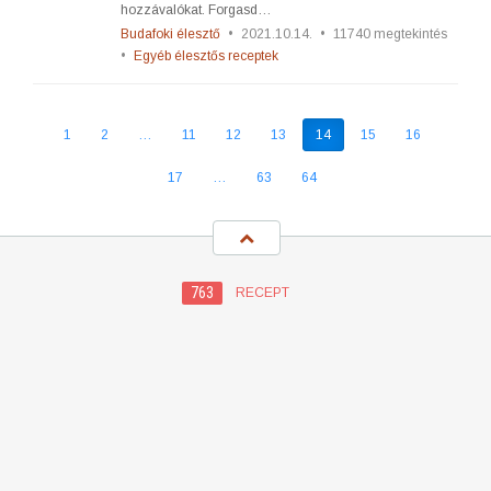
hozzávalókat. Forgasd…
Budafoki élesztő
•
2021.10.14.
•
11740 megtekintés
•
Egyéb élesztős receptek
1
2
…
11
12
13
14
15
16
17
…
63
64
763
RECEPT