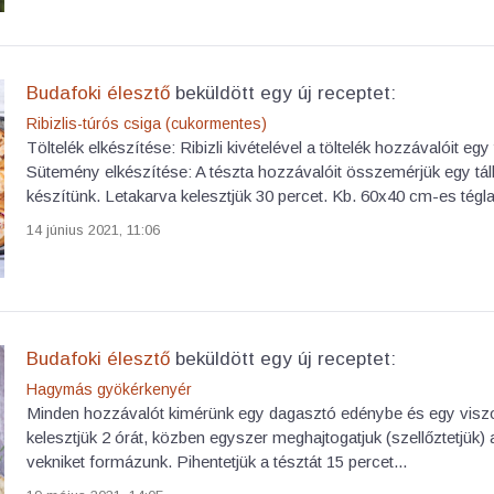
Budafoki élesztő
beküldött egy új receptet:
Ribizlis-túrós csiga (cukormentes)
Töltelék elkészítése: Ribizli kivételével a töltelék hozzávalóit e
Sütemény elkészítése: A tészta hozzávalóit összemérjük egy tá
készítünk. Letakarva kelesztjük 30 percet. Kb. 60x40 cm-es téglal
14 június 2021, 11:06
Budafoki élesztő
beküldött egy új receptet:
Hagymás gyökérkenyér
Minden hozzávalót kimérünk egy dagasztó edénybe és egy viszony
kelesztjük 2 órát, közben egyszer meghajtogatjuk (szellőztetjük) a
vekniket formázunk. Pihentetjük a tésztát 15 percet...