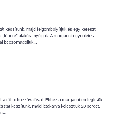
tát készítünk, majd felgömbölyítjük és egy kereszt
 „lóhere” alakúra nyújtjuk. A margarint egyenletes
val becsomagoljuk...
ük a többi hozzávalóval. Ehhez a margarint melegítsük
sztát készítünk, majd letakarva kelesztjük 20 percet.
n...