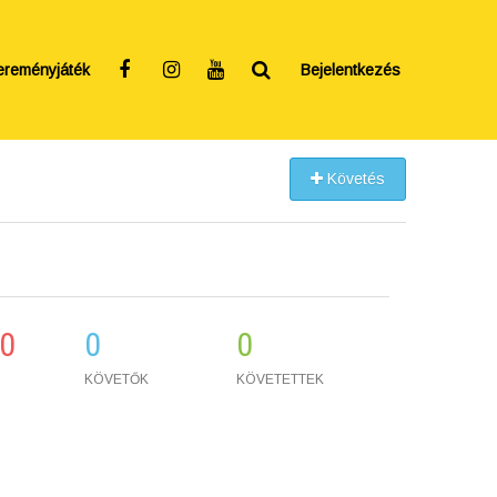
ereményjáték
Bejelentkezés
Követés
0
0
0
KÖVETŐK
KÖVETETTEK