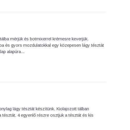
gy tálba mérjük és botmixerrel krémesre keverjük.
lba és gyors mozdulatokkal egy közepesen lágy tésztát
ap alapúra...
lag lágy tésztát készítünk. Kiolajozott tálban
 tésztát. 4 egyenlő részre osztjuk a tésztát és kis