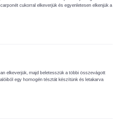
scarponét cukorral elkeverjük és egyenletesen elkenjük a
osan elkeverjük, majd beletesszük a többi összevágott
valóiból egy homogén tésztát készítünk és letakarva