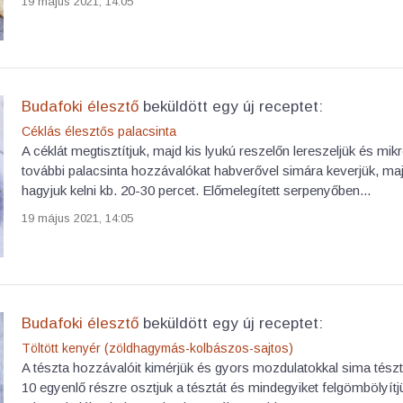
19 május 2021, 14:05
Budafoki élesztő
beküldött egy új receptet:
Céklás élesztős palacsinta
A céklát megtisztítjuk, majd kis lyukú reszelőn lereszeljük és mi
további palacsinta hozzávalókat habverővel simára keverjük, maj
hagyjuk kelni kb. 20-30 percet. Előmelegített serpenyőben...
19 május 2021, 14:05
Budafoki élesztő
beküldött egy új receptet:
Töltött kenyér (zöldhagymás-kolbászos-sajtos)
A tészta hozzávalóit kimérjük és gyors mozdulatokkal sima tésztá
10 egyenlő részre osztjuk a tésztát és mindegyiket felgömbölyítjü