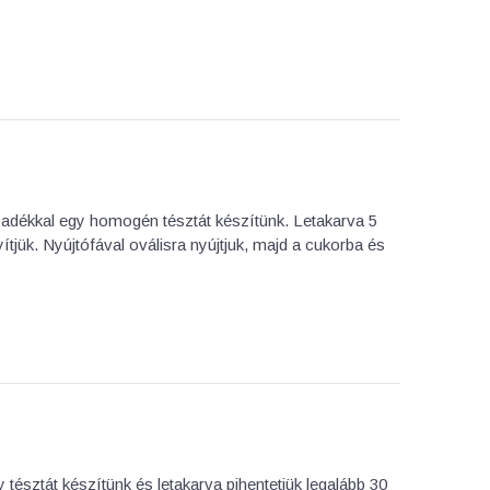
lyadékkal egy homogén tésztát készítünk. Letakarva 5
tjük. Nyújtófával oválisra nyújtjuk, majd a cukorba és
tésztát készítünk és letakarva pihentetjük legalább 30