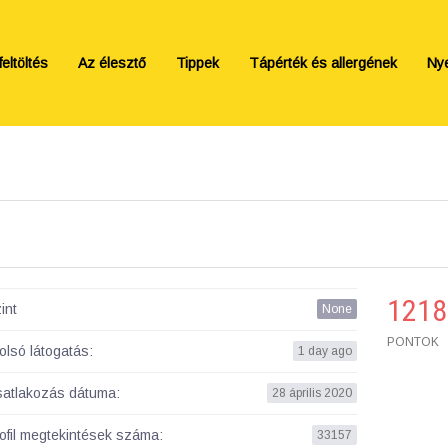
eltöltés
Az élesztő
Tippek
Tápérték és allergének
Ny
1218
int
None
PONTOK
olsó látogatás:
1 day ago
atlakozás dátuma:
28 április 2020
ofil megtekintések száma:
33157