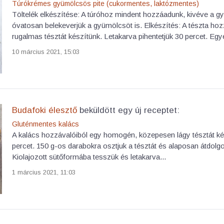
Túrókrémes gyümölcsös pite (cukormentes, laktózmentes)
Töltelék elkészítése: A túróhoz mindent hozzáadunk, kivéve a g
óvatosan belekeverjük a gyümölcsöt is. Elkészítés: A tészta hoz
rugalmas tésztát készítünk. Letakarva pihentetjük 30 percet. Egy
10 március 2021, 15:03
Budafoki élesztő
beküldött egy új receptet:
Gluténmentes kalács
A kalács hozzávalóiból egy homogén, közepesen lágy tésztát kés
percet. 150 g-os darabokra osztjuk a tésztát és alaposan átdolgo
Kiolajozott sütőformába tesszük és letakarva...
1 március 2021, 11:03