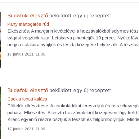
Budafoki élesztő
beküldött egy új receptet:
Party mártogatós rúd
Elkészítés: A margarin kivételével a hozzávalókból selymes tész
vágást végzünk rajta. Letakarva pihentetjük 10 percet. Nyújtófával
négyzet alakúra nyújtjuk és tészta közepére helyezzük. A tésztá
17 június 2021, 11:06
Budafoki élesztő
beküldött egy új receptet:
Csokis fonott kalács
Töltelék elkészítése: A csokoládékat lereszeljük és összekeverj
puhára. Elkészítés: A tészta hozzávalóiból közepesen lágy kelt té
Kilenc egyenlő részre osztjuk a tésztát és felgömbölyítjük. Minde
17 június 2021, 11:06