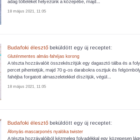
adag tölteléket helyezünk a közepébe, majd...
18 május 2021, 11:05
Budafoki élesztő
beküldött egy új receptet:
Gluténmentes almás-fahéjas korong
A tészta hozzávalóit összekészítjük egy dagasztó tálba és a fo
percet pihentetjük, majd 70 g-os darabokra osztjuk és felgömbölyí
fahéjba forgatott almaszeletekkel díszítjük, végül...
18 május 2021, 11:05
Budafoki élesztő
beküldött egy új receptet:
Áfonyás-mascarponés nyalóka twister
A tészta hozzávalóiból kézmeleg folyadékkal egy közepesen lágy 