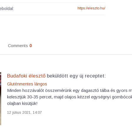
boldal:
https://eleszto.hu/
Comments
0
Budafoki élesztő
beküldött egy új receptet:
Gluténmentes lángos
Minden hozzávalót összemérünk egy dagasztó tálba és gyors m
kelesztjük 30-35 percet, majd olajos kézzel egységnyi gombócoka
olajban kisütjük!
12 július 2021, 14:07