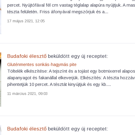
percet. Nyújtófával fél cm vastag téglalap alapúra nyújtjuk. A ma
tészta felületén. Friss áfonyával megszórjuk és a...
17 május 2021, 12:05
Budafoki élesztő
beküldött egy új receptet:
Gluténmentes sonkás-hagymás pite
Töltelék elkészítése: A tejszínt és a tojást egy botmixerrel alap
alapanyagot és fakanállal elkeverjük. Elkészítés: A tészta hozzá
pihentetjük 10 percet. A tésztát kinyújtjuk és egy kb....
11 március 2021, 09:03
Budafoki élesztő
beküldött egy új receptet: