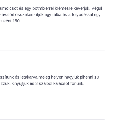
yümölcsöt és egy botmixerrel krémesre keverjük. Végül
závalóit összekészítjük egy tálba és a folyadékkal egy
enként 150...
zítünk és letakarva meleg helyen hagyjuk pihenni 10
zzuk, kinyújtjuk és 3 szálból kalácsot fonunk.