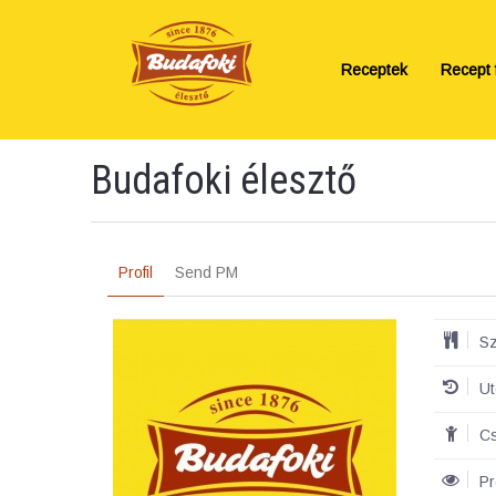
Receptek
Recept f
Budafoki élesztő
Profil
Send PM
Sz
Ut
Cs
Pr