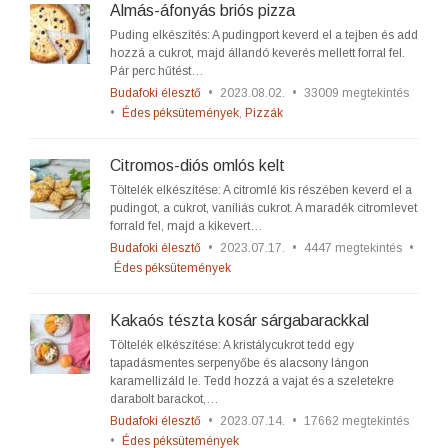
Almás-áfonyás briós pizza
Puding elkészítés: A pudingport keverd el a tejben és add
hozzá a cukrot, majd állandó keverés mellett forral fel.
Pár perc hűtést…
Budafoki élesztő
•
2023.08.02.
•
33009 megtekintés
•
Édes péksütemények
,
Pizzák
Citromos-diós omlós kelt
Töltelék elkészítése: A citromlé kis részében keverd el a
pudingot, a cukrot, vaníliás cukrot. A maradék citromlevet
forrald fel, majd a kikevert…
Budafoki élesztő
•
2023.07.17.
•
4447 megtekintés
•
Édes péksütemények
Kakaós tészta kosár sárgabarackkal
Töltelék elkészítése: A kristálycukrot tedd egy
tapadásmentes serpenyőbe és alacsony lángon
karamellizáld le. Tedd hozzá a vajat és a szeletekre
darabolt barackot,…
Budafoki élesztő
•
2023.07.14.
•
17662 megtekintés
•
Édes péksütemények