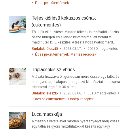
•
Édes péksütemények
Teljes kiőrlésű kókuszos csónak
(cukormentes)
Töltelék elkészítése: Minden töltelék hozzávalót készíts
össze hidegen és állandó keverés mellett forrald fel,
majd hűtsd ki. Elkészítés: A tészta hozzávalóit mérd…
Budafoki élesztő
•
2023.03.17.
•
20270 megtekintés
•
Édes péksütemények
,
Mentes receptek
Triplacsokis szívbriós
A tészta hozzávalóit gondosan mérd össze egy tálba és
a langyos tejjel alaposan dagaszd ki a tésztát. Letakarva
pihentesd legalább 30 percet.…
Budafoki élesztő
•
2023.03.06.
•
8810 megtekintés
•
Édes péksütemények
,
Ünnepi receptek
Luca macskája
A mazsola kivételével minden nyersanyagot mérj össze
egy tálba és gyors mozdulatokkal készíts egy lágy