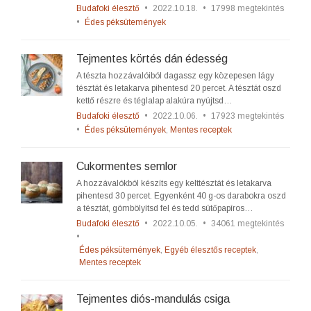
Budafoki élesztő
•
2022.10.18.
•
17998 megtekintés
•
Édes péksütemények
Tejmentes körtés dán édesség
A tészta hozzávalóiból dagassz egy közepesen lágy
tésztát és letakarva pihentesd 20 percet. A tésztát oszd
kettő részre és téglalap alakúra nyújtsd…
Budafoki élesztő
•
2022.10.06.
•
17923 megtekintés
•
Édes péksütemények
,
Mentes receptek
Cukormentes semlor
A hozzávalókból készíts egy kelttésztát és letakarva
pihentesd 30 percet. Egyenként 40 g-os darabokra oszd
a tésztát, gömbölyítsd fel és tedd sütőpapíros…
Budafoki élesztő
•
2022.10.05.
•
34061 megtekintés
•
Édes péksütemények
,
Egyéb élesztős receptek
,
Mentes receptek
Tejmentes diós-mandulás csiga