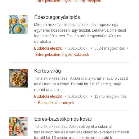
Édes péksütemények
,
Ünnepi receptek
Édesburgonyás briós
Minden hozzávalót készíts össze és dagassz egy
egynemű közepesen lágy tésztát. Letakarva pihentesd
legalább 20 percet. Ezután mérd egyenként 40 g-os
darabokra…
Budafoki élesztő
•
2025.10.07.
•
5524 megtekintés
•
Édes péksütemények
,
Kalácsok
Körtés virág
Töltelék elkészítése: A cukrot a tejkaramellával olvaszd
fel és tedd rá a körtét. Forrald kb. 10-15 percig, majd
mehet rá a dió,…
Budafoki élesztő
•
2025.10.07.
•
11845 megtekintés
•
Édes péksütemények
Epres-bazsalikomos kosár
Töltelék elkészítése: A felezett epret a cukorral,
bazsalikommal és a vaníliás cukorral kevergetés mellett
forrald kb. 10 percig, majd botmixerrel daráld le.…