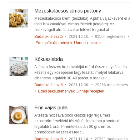
Mézeskalácsos almás puttony
Mézeskalácsos krém (tésztába): A puha vajat keverd el a
többi hozzávalóval. Almás töltelék (tetejére): Az
összevágott almát a cukor felével forgasd át…
Budafoki élesztő
•
2021.12.10.
•
9110 megtekintés
•
Édes péksütemények
,
Ünnepi receptek
Kókuszlabda
A tészta összes hozzávalóját mérd össze egy tálba és
készíts egy közepesen lágy tésztát, melyet letakarva
pihentess legalább 30-40 percet. A megkelt…
Budafoki élesztő
•
2021.12.06.
•
29266 megtekintés
•
Édes péksütemények
,
Ünnepi receptek
Finn vajas pulla
A tészta hozzávalóiból készíts egy rugalmas
szobahőmérsékletű tésztát és letakarva pihentesd
legalább 1 órát. Pihentetés után 60 grammos
gombócokat készíts és tedd…
Budafoki élesztő
•
2021.11.24.
•
27398 megtekintés