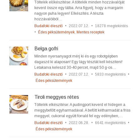
Töltelék előkészítése: A töltelék minden hozzávalóját
keverd össze egy tálba. Arra figyelj, hogy a margarin
nagyon puha legyen! Elkészítés: A tészta
hozzávalóiból…
Budafoki élesztő
•
2022.07.12.
•
18278 megtekintés
•
Édes péksütemények
,
Mentes receptek
Belga gofri
Minden nyersanyagot mérj ki és egy robotgépben
dagaszd ki alaposan! Egy lágy tésztát kell készíteni!
Letakarva keleszd 30-40 percet, majd 50 g-os…
Budafoki élesztő
•
2022.07.12.
•
5833 megtekintés
•
Édes péksütemények
Tiroli meggyes rétes
Töltelék elkészítése: A pudingport keverd el hidegen a
meggybefőtt egyharmadával. A befőtt kétharmadát a friss
meggyel, cukorral együtt forrald fel egy edényben,…
Budafoki élesztő
•
2022.06.28.
•
6641 megtekintés
•
Édes péksütemények