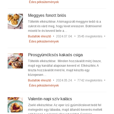
Édes péksütemények
Meggyes fonott briós
Töltelék elkészítése: A kimagozott meggyre tedd rá a
cukrot és várd meg, hogy levet eresszen. Botmixerrel
mixeld le és keverd bele a…
Budafoki élesztő
•
2024.07.04.
•
3545 megtekintés
•
Édes péksütemények
Pirosgyümölcsös kakaós csiga
Töltelék elkészítése: Minden hozzávalót mérj össze,
majd egy kanállal alaposan keverd el. Elkészítés: A
tészta hozzávalóit mérd ki, majd készíts egy
közepesen…
Budafoki élesztő
•
2024.05.24.
•
7742 megtekintés
•
Édes péksütemények
Valentin-napi szív kalács
Zselé elkészítése: Az eper ízű gyümölcslevet tedd fel
melegedni egy lábasba, majd állandó keverés mellett