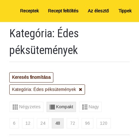
Receptek
Recept feltöltés
Az élesztő
Tippek
Kategória: Édes
péksütemények
Keresés finomítása
Kategória: Édes péksütemények
Négyzetes
Kompakt
Nagy
6
12
24
48
72
96
120