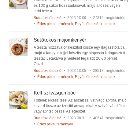
Töltelék elkészítése: A pudingport készítsd el a 400 ml tej
és 100 g cukor hozzáadásával, majd a főzés végén
tedd bele a…
Budafoki élesztő
•
2023.10.09.
•
24315 megtekintés
•
Édes péksütemények
,
Egyéb élesztős receptek
Sütőtökös majomkenyér
A tészta hozzávalóit készítsd össze egy dagasztótálba,
majd a langyos tejjel készíts egy alaposan kidagasztott
tésztát. Letakarva pihentesd legalább 20-30 percet.
Oszd…
Budafoki élesztő
•
2023.10.05.
•
28513 megtekintés
•
Édes péksütemények
,
Egyéb élesztős receptek
Kelt szilvásgombóc
Töltelék elkészítése: Az aszalt szilvát vágd apróra, majd
keverd össze az ízesítő anyagokkal. A szilvát vágd félbe
vagy aprítsd össze. Az egészet…
Budafoki élesztő
•
2023.08.31.
•
40647 megtekintés
•
Édes péksütemények