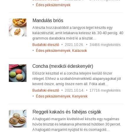
•
Édes péksütemények
Mandulás briós
A tészta hozzávalóiból a langyos tejjel készíts egy
kalácstésztát, amit letakarva kelessz kb. 30-40 percig. 40
grammos darabokra mérd ki a tésztát…
Budafoki élesztő
•
2021.10.26.
•
34466 megtekintés
•
Édes péksütemények
,
Kalácsok
Concha (mexikói édeskenyér)
Először készítsd el a concha tetejére kerülő linzer
réteget. Ehhez a szobahőmérsékletű alapanyagokat jól
keverd össze, amíg össze nem áll. Fólia alatt…
Budafoki élesztő
•
2021.10.14.
•
17716 megtekintés
•
Édes péksütemények
,
Kenyerek
Reggeli kakaós és fahéjas csigák
A hajtogató margarin kivételével készíts egy rugalmas
hűvös tésztát és letakarva pihentesd hűtőben 30 percet.
A hajtogató margarint nyújtsd ki és csomagold…