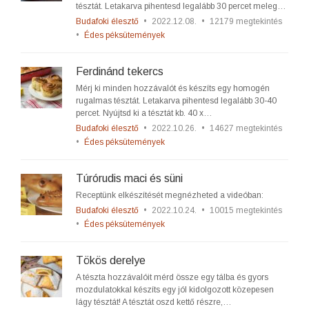
tésztát. Letakarva pihentesd legalább 30 percet meleg…
Budafoki élesztő
•
2022.12.08.
•
12179 megtekintés
•
Édes péksütemények
Ferdinánd tekercs
Mérj ki minden hozzávalót és készíts egy homogén
rugalmas tésztát. Letakarva pihentesd legalább 30-40
percet. Nyújtsd ki a tésztát kb. 40 x…
Budafoki élesztő
•
2022.10.26.
•
14627 megtekintés
•
Édes péksütemények
Túrórudis maci és süni
Receptünk elkészítését megnézheted a videóban:
Budafoki élesztő
•
2022.10.24.
•
10015 megtekintés
•
Édes péksütemények
Tökös derelye
A tészta hozzávalóit mérd össze egy tálba és gyors
mozdulatokkal készíts egy jól kidolgozott közepesen
lágy tésztát! A tésztát oszd kettő részre,…