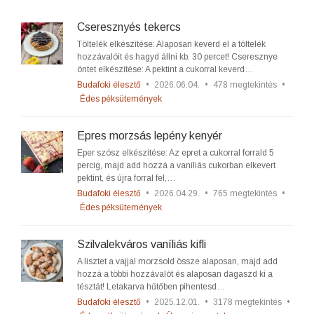
Cseresznyés tekercs
Töltelék elkészítése: Alaposan keverd el a töltelék
hozzávalóit és hagyd állni kb. 30 percet! Cseresznye
öntet elkészítése: A pektint a cukorral keverd…
Budafoki élesztő
•
2026.06.04.
•
478 megtekintés
•
Édes péksütemények
Epres morzsás lepény kenyér
Eper szósz elkészítése: Az epret a cukorral forrald 5
percig, majd add hozzá a vaníliás cukorban elkevert
pektint, és újra forral fel,…
Budafoki élesztő
•
2026.04.29.
•
765 megtekintés
•
Édes péksütemények
Szilvalekváros vaníliás kifli
A lisztet a vajjal morzsold össze alaposan, majd add
hozzá a többi hozzávalót és alaposan dagaszd ki a
tésztát! Letakarva hűtőben pihentesd…
Budafoki élesztő
•
2025.12.01.
•
3178 megtekintés
•