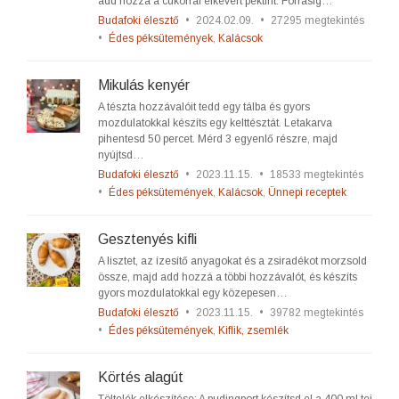
add hozzá a cukorral elkevert pektint. Forrásig…
Budafoki élesztő
•
2024.02.09.
•
27295 megtekintés
•
Édes péksütemények
,
Kalácsok
Mikulás kenyér
A tészta hozzávalóit tedd egy tálba és gyors
mozdulatokkal készíts egy kelttésztát. Letakarva
pihentesd 50 percet. Mérd 3 egyenlő részre, majd
nyújtsd…
Budafoki élesztő
•
2023.11.15.
•
18533 megtekintés
•
Édes péksütemények
,
Kalácsok
,
Ünnepi receptek
Gesztenyés kifli
A lisztet, az ízesítő anyagokat és a zsiradékot morzsold
össze, majd add hozzá a többi hozzávalót, és készíts
gyors mozdulatokkal egy közepesen…
Budafoki élesztő
•
2023.11.15.
•
39782 megtekintés
•
Édes péksütemények
,
Kiflik, zsemlék
Körtés alagút