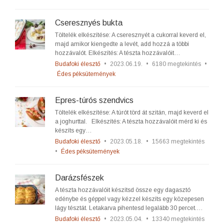
Cseresznyés bukta
Töltelék elkészítése: A cseresznyét a cukorral keverd el,
majd amikor kiengedte a levét, add hozzá a többi
hozzávalót. Elkészítés: A tészta hozzávalóit…
Budafoki élesztő
•
2023.06.19.
•
6180 megtekintés
•
Édes péksütemények
Epres-túrós szendvics
Töltelék elkészítése: A túrót törd át szitán, majd keverd el
a joghurttal. Elkészítés: A tészta hozzávalóit mérd ki és
készíts egy…
Budafoki élesztő
•
2023.05.18.
•
15663 megtekintés
•
Édes péksütemények
Darázsfészek
A tészta hozzávalóit készítsd össze egy dagasztó
edénybe és géppel vagy kézzel készíts egy közepesen
lágy tésztát. Letakarva pihentesd legalább 30 percet.…
Budafoki élesztő
•
2023.05.04.
•
13340 megtekintés