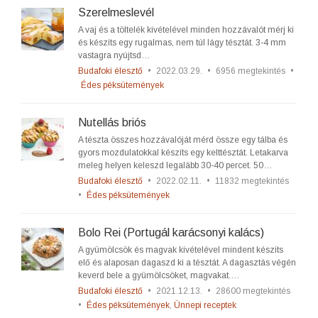
Szerelmeslevél
A vaj és a töltelék kivételével minden hozzávalót mérj ki
és készíts egy rugalmas, nem túl lágy tésztát. 3-4 mm
vastagra nyújtsd…
Budafoki élesztő
•
2022.03.29.
•
6956 megtekintés
•
Édes péksütemények
Nutellás briós
A tészta összes hozzávalóját mérd össze egy tálba és
gyors mozdulatokkal készíts egy kelttésztát. Letakarva
meleg helyen keleszd legalább 30-40 percet. 50…
Budafoki élesztő
•
2022.02.11.
•
11832 megtekintés
•
Édes péksütemények
Bolo Rei (Portugál karácsonyi kalács)
A gyümölcsök és magvak kivételével mindent készíts
elő és alaposan dagaszd ki a tésztát. A dagasztás végén
keverd bele a gyümölcsöket, magvakat.…
Budafoki élesztő
•
2021.12.13.
•
28600 megtekintés
•
Édes péksütemények
,
Ünnepi receptek