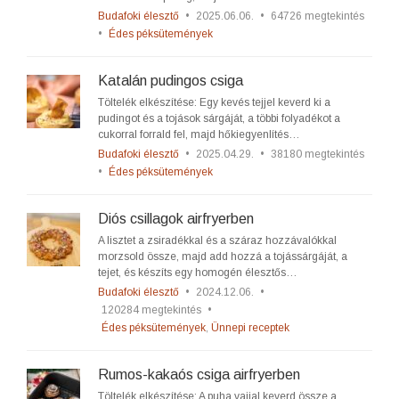
Budafoki élesztő
•
2025.06.06.
•
64726 megtekintés
•
Édes péksütemények
Katalán pudingos csiga
Töltelék elkészítése: Egy kevés tejjel keverd ki a
pudingot és a tojások sárgáját, a többi folyadékot a
cukorral forrald fel, majd hőkiegyenlítés…
Budafoki élesztő
•
2025.04.29.
•
38180 megtekintés
•
Édes péksütemények
Diós csillagok airfryerben
A lisztet a zsiradékkal és a száraz hozzávalókkal
morzsold össze, majd add hozzá a tojássárgáját, a
tejet, és készíts egy homogén élesztős…
Budafoki élesztő
•
2024.12.06.
•
120284 megtekintés
•
Édes péksütemények
,
Ünnepi receptek
Rumos-kakaós csiga airfryerben
Töltelék elkészítése: A puha vajjal keverd össze a