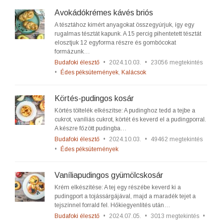
Avokádókrémes kávés briós
A tésztához kimért anyagokat összegyúrjuk, így egy
rugalmas tésztát kapunk. A 15 percig pihentetett tésztát
elosztjuk 12 egyforma részre és gombócokat
formázunk…
Budafoki élesztő
•
2024.10.03.
•
23056 megtekintés
•
Édes péksütemények
,
Kalácsok
Körtés-pudingos kosár
Körtés töltelék elkészítse: A pudinghoz tedd a tejbe a
cukrot, vaníliás cukrot, körtét és keverd el a pudingporral.
A készre főzött pudingba…
Budafoki élesztő
•
2024.10.03.
•
49462 megtekintés
•
Édes péksütemények
Vaníliapudingos gyümölcskosár
Krém elkészítése: A tej egy részébe keverd ki a
pudingport a tojássárgájával, majd a maradék tejet a
tejszínnel forrald fel. Hőkiegyenlítés után…
Budafoki élesztő
•
2024.07.05.
•
3013 megtekintés
•