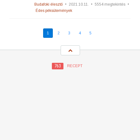
Budafoki élesztő
•
2021.10.11.
•
5554 megtekintés
•
Édes péksütemények
1
2
3
4
5
763
RECEPT