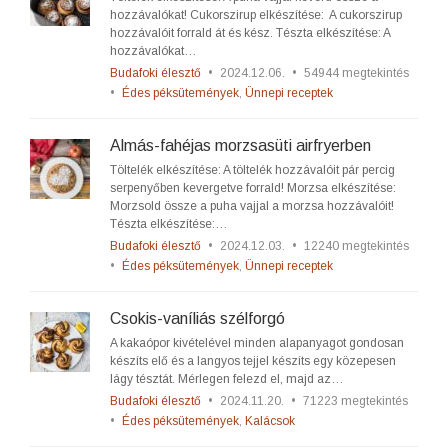
hozzávalókat! Cukorszirup elkészítése: A cukorszirup
hozzávalóit forrald át és kész. Tészta elkészítése: A
hozzávalókat…
Budafoki élesztő
•
2024.12.06.
•
54944 megtekintés
•
Édes péksütemények
,
Ünnepi receptek
Almás-fahéjas morzsasüti airfryerben
Töltelék elkészítése: A töltelék hozzávalóit pár percig
serpenyőben kevergetve forrald! Morzsa elkészítése:
Morzsold össze a puha vajjal a morzsa hozzávalóit!
Tészta elkészítése:…
Budafoki élesztő
•
2024.12.03.
•
12240 megtekintés
•
Édes péksütemények
,
Ünnepi receptek
Csokis-vaníliás szélforgó
A kakaópor kivételével minden alapanyagot gondosan
készíts elő és a langyos tejjel készíts egy közepesen
lágy tésztát. Mérlegen felezd el, majd az…
Budafoki élesztő
•
2024.11.20.
•
71223 megtekintés
•
Édes péksütemények
,
Kalácsok