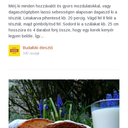
Mérj ki minden hozzávalót és gyors mozdulatokkal, vagy
dagasztógépben lassú sebességen alaposan dagaszd ki a
tésztát. Letakarva pihentesd kb. 20 percig. Vágd fel 8 felé a
tésztát, majd gömbölyítsd fel. Sodord ki a szálakat kb. 25 cm
hosszúra és 4 darabot fonj össze, hogy egy kerek kenyér
legyen belőle. Így…
Budafoki élesztő
347 recept