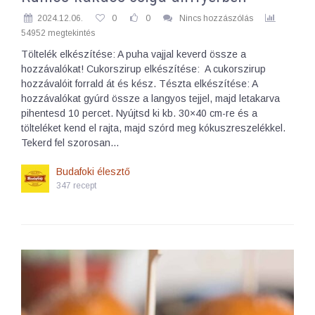
2024.12.06.
0
0
Nincs hozzászólás
54952 megtekintés
Töltelék elkészítése: A puha vajjal keverd össze a
hozzávalókat! Cukorszirup elkészítése: A cukorszirup
hozzávalóit forrald át és kész. Tészta elkészítése: A
hozzávalókat gyúrd össze a langyos tejjel, majd letakarva
pihentesd 10 percet. Nyújtsd ki kb. 30×40 cm-re és a
tölteléket kend el rajta, majd szórd meg kókuszreszelékkel.
Tekerd fel szorosan…
Budafoki élesztő
347 recept