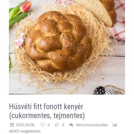
Húsvéti fitt fonott kenyér
(cukormentes, tejmentes)
2023.04.06.
0
0
Nincs hozzászólás
43007 megtekintés