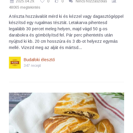
2025.04.29.
0
0
Nincs hozzászólás
48065 megtekintés
A tészta hozzávalóit mérd ki és kézzel vagy dagasztógéppel
készítsd egy rugalmas tésztát. Letakarva pihentesd
legalább 30 percet meleg helyen, majd vágd 50 g-os
darabokra és gömbölyítsd fel. Pár perc pihentetés után
nyújtsd ki kb. 20 cm hosszúra és 3 db-ot helyezz egymás
mellé. Vizezd meg az alját és mártsd…
Budafoki élesztő
347 recept