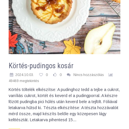
Körtés-pudingos kosár
2024.10.03.
0
0
Nincs hozzászólás
49469 megtekintés
Körtés töltelék elkészítse: A pudinghoz tedd a tejbe a cukrot,
vaníliás cukrot, körtét és keverd el a pudingporral. A készre
főzött pudingba pici hűlés után keverd bele a tejfölt. Fóliával
letakarva hűtsd ki. Tészta elkészítése: A tészta hozzávalóit
mérd össze, majd készíts belőle egy közepesen lágy
kelttésztát. Letakarva pihentesd 15…