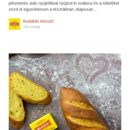
pihentetés után nyújtófával nyújtsd ki oválisra és a tölteléket
oszd el egyenletesen a tésztákban. Alaposan…
Budafoki élesztő
347 recept