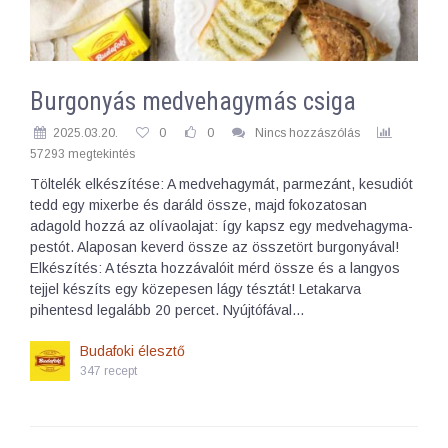
Burgonyás medvehagymás csiga
2025.03.20.
0
0
Nincs hozzászólás
57293 megtekintés
Töltelék elkészítése: A medvehagymát, parmezánt, kesudiót
tedd egy mixerbe és daráld össze, majd fokozatosan
adagold hozzá az olívaolajat: így kapsz egy medvehagyma-
pestót. Alaposan keverd össze az összetört burgonyával!
Elkészítés: A tészta hozzávalóit mérd össze és a langyos
tejjel készíts egy közepesen lágy tésztát! Letakarva
pihentesd legalább 20 percet. Nyújtófával…
Budafoki élesztő
347 recept