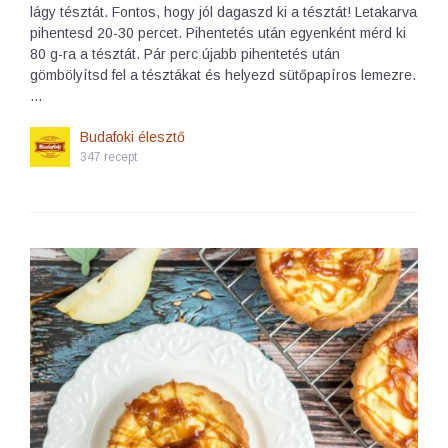
lágy tésztát. Fontos, hogy jól dagaszd ki a tésztát! Letakarva
pihentesd 20-30 percet. Pihentetés után egyenként mérd ki
80 g-ra a tésztát. Pár perc újabb pihentetés után
gömbölyítsd fel a tésztákat és helyezd sütőpapíros lemezre.
…
Budafoki élesztő
347 recept