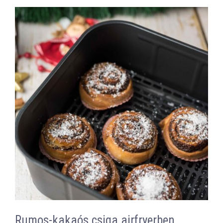
Rumos-kakaós csiga airfryerben