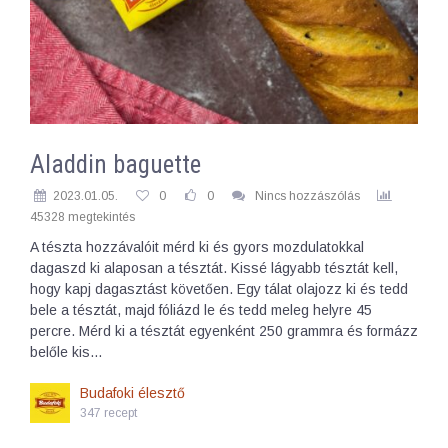
Aladdin baguette
2023.01.05.
0
0
Nincs hozzászólás
45328 megtekintés
A tészta hozzávalóit mérd ki és gyors mozdulatokkal
dagaszd ki alaposan a tésztát. Kissé lágyabb tésztát kell,
hogy kapj dagasztást követően. Egy tálat olajozz ki és tedd
bele a tésztát, majd fóliázd le és tedd meleg helyre 45
percre. Mérd ki a tésztát egyenként 250 grammra és formázz
belőle kis…
Budafoki élesztő
347 recept