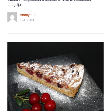
adagoljuk…
Anonymous
393 recept