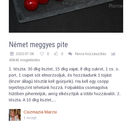
Német meggyes pite
2020.07.08.
0
0
Nincs hozzászólás
40846 megtekintés
1. tészta: 30 dkg lisztet, 15 dkg vajat, 8 dkg cukrot, 1 cs. s.
port, 1 csipet sót elmorzsoljuk, és hozzáadunk 1 tojást
(linzer állagú tésztát kell gyúrjunk). Ha kell egy csöpp
tejet/tejszínt tehetünk hozzá. Folpakkba csomagolva
hűtőben pihentetjük, amíg elkészítjük a többi hozzávalót. 2.
tészta: A 10 dkg lisztet,…
Csizmazia Marcsi
1 recept