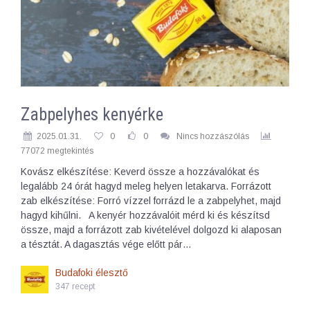
Zabpelyhes kenyérke
2025.01.31.
0
0
Nincs hozzászólás
77072 megtekintés
Kovász elkészítése: Keverd össze a hozzávalókat és
legalább 24 órát hagyd meleg helyen letakarva. Forrázott
zab elkészítése: Forró vízzel forrázd le a zabpelyhet, majd
hagyd kihűlni. A kenyér hozzávalóit mérd ki és készítsd
össze, majd a forrázott zab kivételével dolgozd ki alaposan
a tésztát. A dagasztás vége előtt pár…
Budafoki élesztő
347 recept