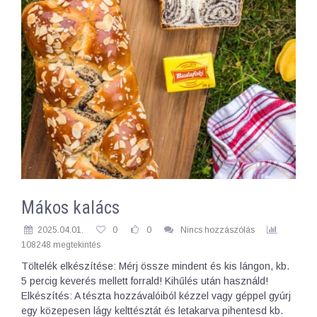
Mákos kalács
2025.04.01.
0
0
Nincs hozzászólás
108248 megtekintés
Töltelék elkészítése: Mérj össze mindent és kis lángon, kb.
5 percig keverés mellett forrald! Kihűlés után használd!
Elkészítés: A tészta hozzávalóiból kézzel vagy géppel gyúrj
egy közepesen lágy kelttésztát és letakarva pihentesd kb.