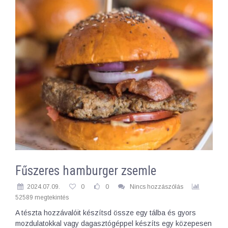
Fűszeres hamburger zsemle
2024.07.09.
0
0
Nincs hozzászólás
52589 megtekintés
A tészta hozzávalóit készítsd össze egy tálba és gyors
mozdulatokkal vagy dagasztógéppel készíts egy közepesen