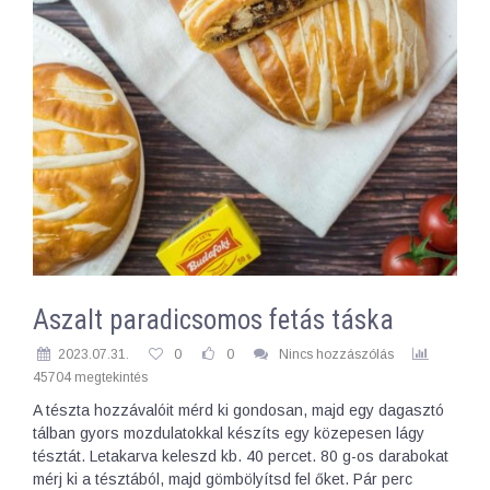
Aszalt paradicsomos fetás táska
2023.07.31.
0
0
Nincs hozzászólás
45704 megtekintés
A tészta hozzávalóit mérd ki gondosan, majd egy dagasztó
tálban gyors mozdulatokkal készíts egy közepesen lágy
tésztát. Letakarva keleszd kb. 40 percet. 80 g-os darabokat
mérj ki a tésztából, majd gömbölyítsd fel őket. Pár perc