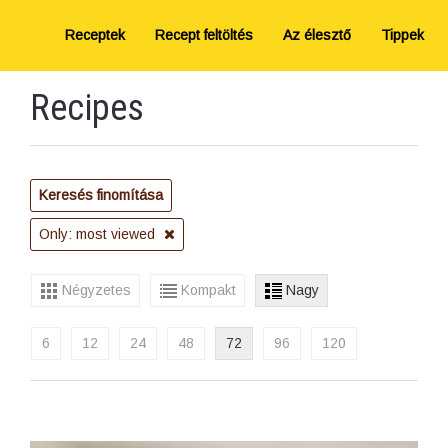
Receptek
Recept feltöltés
Az élesztő
Tippek
Recipes
Keresés finomítása
Only: most viewed
Négyzetes
Kompakt
Nagy
6
12
24
48
72
96
120