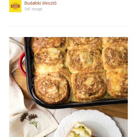
Budafoki élesztő
347 recept