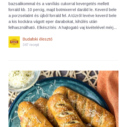
bazsalikommal és a vaníliás cukorral kevergetés mellett
forrald kb. 10 percig, majd botmixerrel daráld le. Keverd bele
a porzselatint és újból forrald fel. A tűzről levéve keverd bele
a kis kockára vágott eper darabokat, kihűlés után
felhasználható. Elkészítés: A hajtogató vaj kivételével mérj…
Budafoki élesztő
347 recept