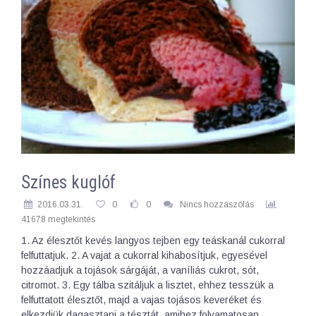
Színes kuglóf
2016.03.31.
0
0
Nincs hozzászólás
41678 megtekintés
1. Az élesztőt kevés langyos tejben egy teáskanál cukorral
felfuttatjuk. 2. A vajat a cukorral kihabosítjuk, egyesével
hozzáadjuk a tojások sárgáját, a vaníliás cukrot, sót,
citromot. 3. Egy tálba szitáljuk a lisztet, ehhez tesszük a
felfuttatott élesztőt, majd a vajas tojásos keveréket és
elkezdjük dagasztani a tésztát, amihez folyamatosan