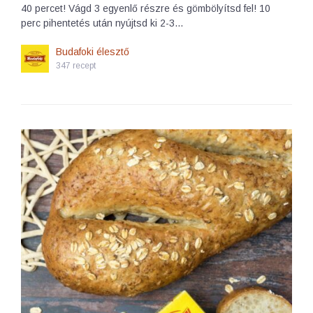
40 percet! Vágd 3 egyenlő részre és gömbölyítsd fel! 10
perc pihentetés után nyújtsd ki 2-3…
Budafoki élesztő
347 recept