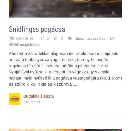
Snidlinges pogácsa
2024.07.09.
0
0
Nincs hozzászólás
49290 megtekintés
A lisztet a zsiradékkal alaposan morzsold össze, majd add
hozzá a többi nyersanyagot és készíts egy homogén,
rugalmas tésztát. Letakarva hűtőben pihentesd 1 órát.
Nyújtófával nyújtsd ki a tésztát és végezz egy szimpla
hajtást, majd nyújtsd ki a pogácsa vastagságára (kb. 1,5 cm)
és szúrd ki kb. 4 cm-es kiszúróval.…
Budafoki élesztő
347 recept