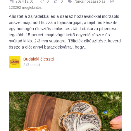
2024.12.06.
0
0
Nincs hozzászólás
120292 megtekintés
A lisztet a zsiradékkal és a száraz hozzávalókkal morzsold
össze, majd add hozzá a tojássárgáját, a tejet, és készíts
egy homogén élesztős omlós tésztát. Letakarva pihentesd
legalább 15 percet, majd vágd kettő egyenlő részre és
nyújtsd ki kb. 2-3 mm vastagra. Töltelék elkészítése: keverd
össze a diót annyi baracklekvárral, hogy…
Budafoki élesztő
347 recept