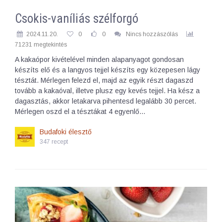
Csokis-vaníliás szélforgó
2024.11.20.
0
0
Nincs hozzászólás
71231 megtekintés
A kakaópor kivételével minden alapanyagot gondosan
készíts elő és a langyos tejjel készíts egy közepesen lágy
tésztát. Mérlegen felezd el, majd az egyik részt dagaszd
tovább a kakaóval, illetve plusz egy kevés tejjel. Ha kész a
dagasztás, akkor letakarva pihentesd legalább 30 percet.
Mérlegen oszd el a tésztákat 4 egyenlő…
Budafoki élesztő
347 recept