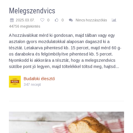
Melegszendvics
2025.03.07.
0
0
Nincs hozzászólás
44756 megtekintés
A hozzávalókat mérd ki gondosan, majd tálban vagy egy
asztalon gyors mozdulatokkal alaposan dagaszd ki a
tésztát. Letakarva pihentesd kb. 15 percet, majd mérd 60 g-
os darabokra és felgömbölyítve pihentesd kb. 5 percet.
Nyomkodd ki akkorára a tésztát, hogy a melegszendvics
sütőbe pont jó legyen, majd töltelékkel töltsd meg, hajtsd…
Budafoki élesztő
347 recept