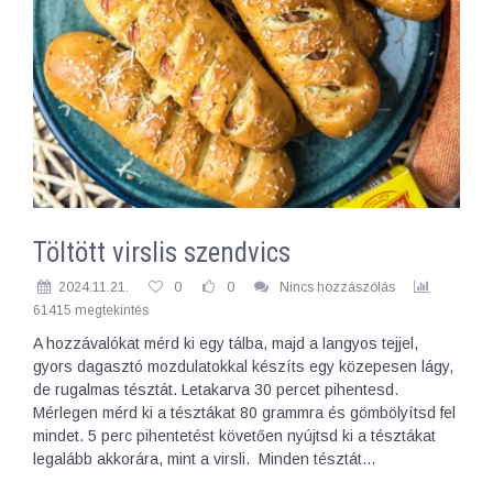
Töltött virslis szendvics
2024.11.21.
0
0
Nincs hozzászólás
61415 megtekintés
A hozzávalókat mérd ki egy tálba, majd a langyos tejjel,
gyors dagasztó mozdulatokkal készíts egy közepesen lágy,
de rugalmas tésztát. Letakarva 30 percet pihentesd.
Mérlegen mérd ki a tésztákat 80 grammra és gömbölyítsd fel
mindet. 5 perc pihentetést követően nyújtsd ki a tésztákat
legalább akkorára, mint a virsli. Minden tésztát…